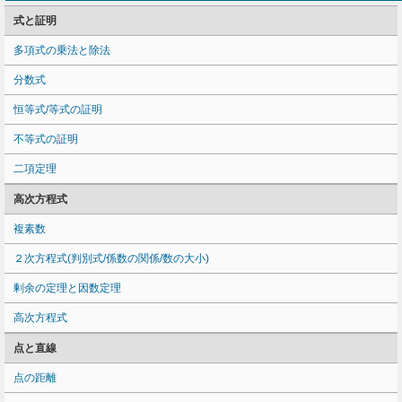
式と証明
多項式の乗法と除法
分数式
恒等式/等式の証明
不等式の証明
二項定理
高次方程式
複素数
２次方程式(判別式/係数の関係/数の大小)
剰余の定理と因数定理
高次方程式
点と直線
点の距離