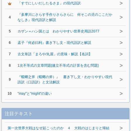
>
「すでにしいだしたるさま」の現代語訳
『多摩川にさらす手作りさらさらに 何そこの児のここだか
>
4
なしき』現代語訳と解説
>
5
カザン＝ハン国とは わかりやすい世界史用語2077
>
6
孟子『何必曰利』書き下し文・現代語訳と解説
>
7
古文単語「まろや/丸屋」の意味・解説【名詞】
>
8
1次不等式の文章問題[連立不等式の計算を含む問題]
『蟷螂之斧（蟷螂の斧）』 書き下し文・わかりやすい現代
>
9
語訳（口語訳）と文法解説
>
10
"may"と"might"の違い
注目テキスト
>
第一次世界大戦はなぜ起こったのか ４ 大戦のはじまりと帰結