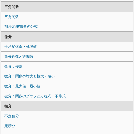
三角関数
三角関数
加法定理/倍角の公式
微分
平均変化率・極限値
微分係数と導関数
微分：接線
微分：関数の増大と極大・極小
微分：最大値・最小値
微分：関数のグラフと方程式・不等式
積分
不定積分
定積分