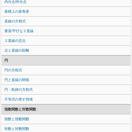
内分点/外分点
座標上の多角形
直線の方程式
垂直/平行な２直線
２直線の交点
点と直線の距離
円
円の方程式
円と直線の関係
円：軌跡の方程式
不等式の表す領域
指数関数と対数関数
指数と指数関数
対数と対数関数