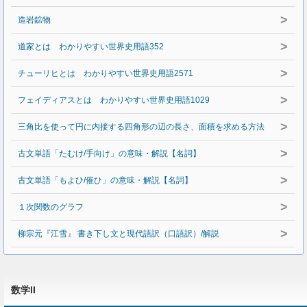
>
造岩鉱物
>
道家とは わかりやすい世界史用語352
>
チューリヒとは わかりやすい世界史用語2571
>
フェイディアスとは わかりやすい世界史用語1029
>
三角比を使って円に内接する四角形の辺の長さ、面積を求める方法
>
古文単語「たむけ/手向け」の意味・解説【名詞】
>
古文単語「もよひ/催ひ」の意味・解説【名詞】
>
１次関数のグラフ
>
柳宗元『江雪』 書き下し文と現代語訳（口語訳）/解説
数学II