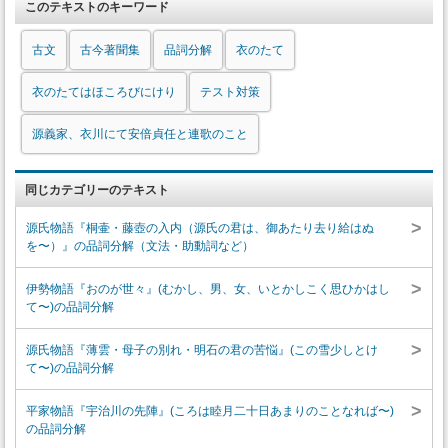
このテキストのキーワード
古文
古今著聞集
品詞分解
衣のたて
衣のたてはほころびにけり
テスト対策
源義家、衣川にて安倍貞任と連歌のこと
同じカテゴリーのテキスト
>
源氏物語『桐壷・藤壺の入内（源氏の君は、御あたり去り給はぬ
を〜）』の品詞分解（文法・助動詞など）
>
伊勢物語『おのが世々』(むかし、男、女、いとかしこく思ひかはし
て〜)の品詞分解
>
源氏物語『薄雲・母子の別れ・明石の君の苦悩』(この雪少しとけ
て〜)の品詞分解
>
平家物語『宇治川の先陣』(ころは睦月二十日あまりのことなれば〜)
の品詞分解