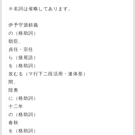
※名詞は省略してあります。
伊予守源頼義
の（格助詞）
朝臣、
貞任・宗任
ら（接尾語）
を（格助詞）
攻むる（マ行下二段活用・連体形）
間、
陸奥
に（格助詞）
十二年
の（格助詞）
春秋
を（格助詞）