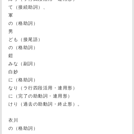
て（接続助詞）、
軍
の（格助詞）
男
ども（接尾語）
の（格助詞）
鎧
みな（副詞）
白妙
に（格助詞）
なり（ラ行四段活用・連用形）
に（完了の助動詞・連用形）
けり（過去の助動詞・終止形）。
衣川
の（格助詞）