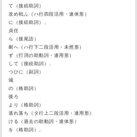
て（接続助詞）
攻め戦ふ（ハ行四段活用・連体形）
に（接続助詞）、
貞任
ら（接尾語）
耐へ（ハ行下二段活用・未然形）
ず（打消の助動詞・連用形）
して（接続助詞）、
つひに（副詞）
城
の（格助詞）
後ろ
より（格助詞）
逃れ落ち（タ行上二段活用・連用形）
ける（過去の助動詞・連体形）
を（格助詞）、