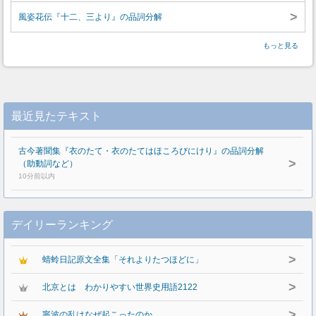
>
風姿花伝『十二、三より』の品詞分解
もっと見る
最近見たテキスト
古今著聞集『衣のたて・衣のたてはほころびにけり』の品詞分解
>
（助動詞など）
10分前以内
デイリーランキング
>
蜻蛉日記原文全集「それよりたつほどに」
>
北京とは わかりやすい世界史用語2122
>
寧波の乱はなぜ起こったのか