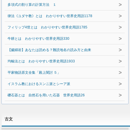
>
多項式の割り算の計算方法 １
>
律法《ユダヤ教》とは わかりやすい世界史用語1178
>
フィリップ4世とは わかりやすい世界史用語1785
>
牛耕とは わかりやすい世界史用語330
>
【孀婦岩】あなたは読める？難読地名の読み方と由来
>
均輸法とは わかりやすい世界史用語1933
>
平家物語原文全集「殿上闇討 ５」
>
イスラム教におけるスンニ派とシーア派
>
礫石器とは 自然石を用いた石器 世界史用語26
古文