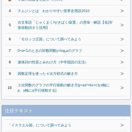
>
4
テムジンとは わかりやすい世界史用語2010
古文単語「じゃくまく/せきばく/寂寞」の意味・解説【名詞/
>
5
形容動詞タリ活用】
>
6
「モロッコ王国」について調べてみよう
>
7
0<a<1のときの対数関数y=logₐxのグラフ
>
8
連体詞の性質とみわけ方（中学国語の文法）
>
9
因数定理を使った４次方程式の解き方
２次関数のグラフの平行移動の解き方[y=ax²+bx+cをx軸に
>
10
p、y軸にq平行移動する]
注目テキスト
>
「イスラエル国」について調べてみよう