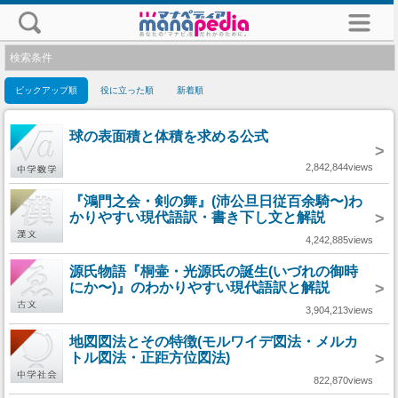
検索条件
ピックアップ順
役に立った順
新着順
球の表面積と体積を求める公式
>
2,842,844views
『鴻門之会・剣の舞』(沛公旦日従百余騎〜)わ
かりやすい現代語訳・書き下し文と解説
>
4,242,885views
源氏物語『桐壷・光源氏の誕生(いづれの御時
にか〜)』のわかりやすい現代語訳と解説
>
3,904,213views
地図図法とその特徴(モルワイデ図法・メルカ
トル図法・正距方位図法)
>
822,870views