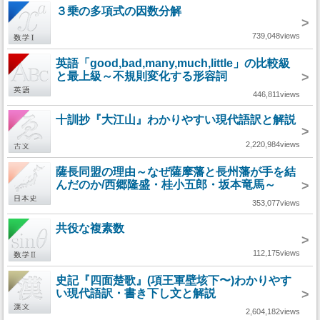
３乗の多項式の因数分解
>
739,048views
英語「good,bad,many,much,little」の比較級
と最上級～不規則変化する形容詞
>
446,811views
十訓抄『大江山』わかりやすい現代語訳と解説
>
2,220,984views
薩長同盟の理由～なぜ薩摩藩と長州藩が手を結
んだのか/西郷隆盛・桂小五郎・坂本竜馬～
>
353,077views
共役な複素数
>
112,175views
史記『四面楚歌』(項王軍壁垓下〜)わかりやす
い現代語訳・書き下し文と解説
>
2,604,182views