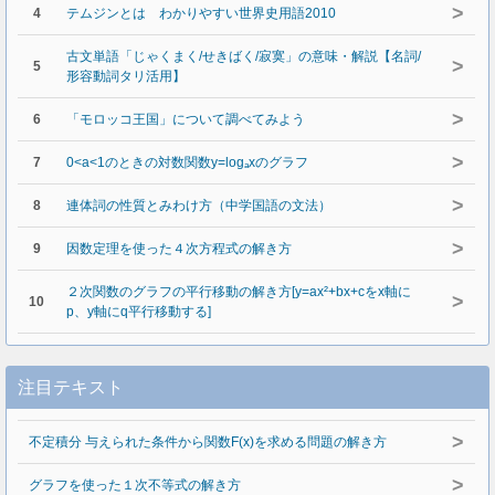
>
4
テムジンとは わかりやすい世界史用語2010
古文単語「じゃくまく/せきばく/寂寞」の意味・解説【名詞/
>
5
形容動詞タリ活用】
>
6
「モロッコ王国」について調べてみよう
>
7
0<a<1のときの対数関数y=logₐxのグラフ
>
8
連体詞の性質とみわけ方（中学国語の文法）
>
9
因数定理を使った４次方程式の解き方
２次関数のグラフの平行移動の解き方[y=ax²+bx+cをx軸に
>
10
p、y軸にq平行移動する]
注目テキスト
>
不定積分 与えられた条件から関数F(x)を求める問題の解き方
>
グラフを使った１次不等式の解き方