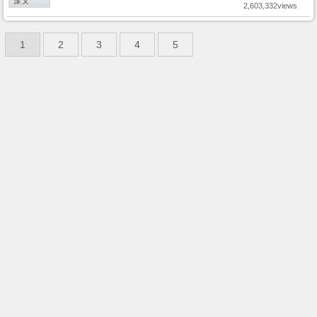
2,603,332views
1
2
3
4
5