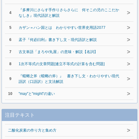
『多摩川にさらす手作りさらさらに 何そこの児のここだか
>
4
なしき』現代語訳と解説
>
5
カザン＝ハン国とは わかりやすい世界史用語2077
>
6
孟子『何必曰利』書き下し文・現代語訳と解説
>
7
古文単語「まろや/丸屋」の意味・解説【名詞】
>
8
1次不等式の文章問題[連立不等式の計算を含む問題]
『蟷螂之斧（蟷螂の斧）』 書き下し文・わかりやすい現代
>
9
語訳（口語訳）と文法解説
>
10
"may"と"might"の違い
注目テキスト
>
二酸化炭素の作り方と集め方