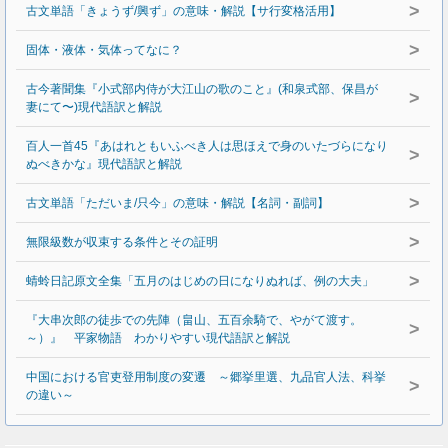
>
古文単語「きょうず/興ず」の意味・解説【サ行変格活用】
>
固体・液体・気体ってなに？
古今著聞集『小式部内侍が大江山の歌のこと』(和泉式部、保昌が
>
妻にて〜)現代語訳と解説
百人一首45『あはれともいふべき人は思ほえで身のいたづらになり
>
ぬべきかな』現代語訳と解説
>
古文単語「ただいま/只今」の意味・解説【名詞・副詞】
>
無限級数が収束する条件とその証明
>
蜻蛉日記原文全集「五月のはじめの日になりぬれば、例の大夫」
『大串次郎の徒歩での先陣（畠山、五百余騎で、やがて渡す。
>
～）』 平家物語 わかりやすい現代語訳と解説
中国における官吏登用制度の変遷 ～郷挙里選、九品官人法、科挙
>
の違い～