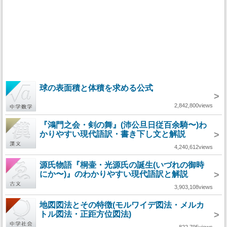
球の表面積と体積を求める公式
>
2,842,800views
『鴻門之会・剣の舞』(沛公旦日従百余騎〜)わ
かりやすい現代語訳・書き下し文と解説
>
4,240,612views
源氏物語『桐壷・光源氏の誕生(いづれの御時
にか〜)』のわかりやすい現代語訳と解説
>
3,903,108views
地図図法とその特徴(モルワイデ図法・メルカ
トル図法・正距方位図法)
>