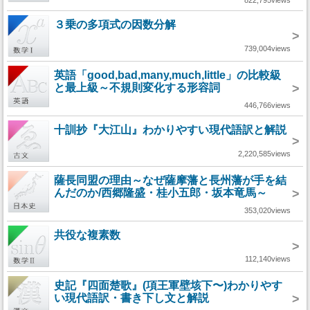
822,795views
３乗の多項式の因数分解
>
739,004views
英語「good,bad,many,much,little」の比較級
と最上級～不規則変化する形容詞
>
446,766views
十訓抄『大江山』わかりやすい現代語訳と解説
>
2,220,585views
薩長同盟の理由～なぜ薩摩藩と長州藩が手を結
んだのか/西郷隆盛・桂小五郎・坂本竜馬～
>
353,020views
共役な複素数
>
112,140views
史記『四面楚歌』(項王軍壁垓下〜)わかりやす
い現代語訳・書き下し文と解説
>