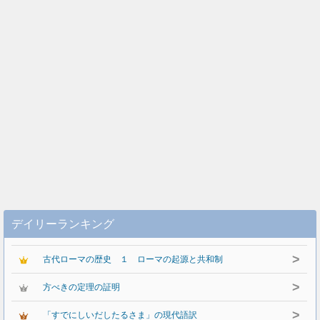
デイリーランキング
>
古代ローマの歴史 １ ローマの起源と共和制
>
方べきの定理の証明
>
「すでにしいだしたるさま」の現代語訳