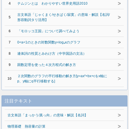
>
4
テムジンとは わかりやすい世界史用語2010
古文単語「じゃくまく/せきばく/寂寞」の意味・解説【名詞/
>
5
形容動詞タリ活用】
>
6
「モロッコ王国」について調べてみよう
>
7
0<a<1のときの対数関数y=logₐxのグラフ
>
8
連体詞の性質とみわけ方（中学国語の文法）
>
9
因数定理を使った４次方程式の解き方
２次関数のグラフの平行移動の解き方[y=ax²+bx+cをx軸に
>
10
p、y軸にq平行移動する]
注目テキスト
>
古文単語「まっかう/真っ向」の意味・解説【名詞】
>
物理基礎 熱容量の計算