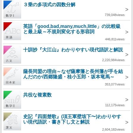
３乗の多項式の因数分解
>
739,048views
英語「good,bad,many,much,little」の比較級
と最上級～不規則変化する形容詞
>
446,811views
十訓抄『大江山』わかりやすい現代語訳と解説
>
2,220,984views
薩長同盟の理由～なぜ薩摩藩と長州藩が手を結
んだのか/西郷隆盛・桂小五郎・坂本竜馬～
>
353,077views
共役な複素数
>
112,175views
史記『四面楚歌』(項王軍壁垓下〜)わかりやす
い現代語訳・書き下し文と解説
>
2,604,182views