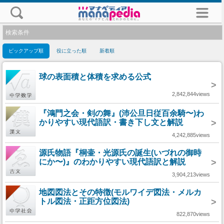
検索条件
ピックアップ順
役に立った順
新着順
球の表面積と体積を求める公式
>
2,842,844views
『鴻門之会・剣の舞』(沛公旦日従百余騎〜)わ
かりやすい現代語訳・書き下し文と解説
>
4,242,885views
源氏物語『桐壷・光源氏の誕生(いづれの御時
にか〜)』のわかりやすい現代語訳と解説
>
3,904,213views
地図図法とその特徴(モルワイデ図法・メルカ
トル図法・正距方位図法)
>
822,870views