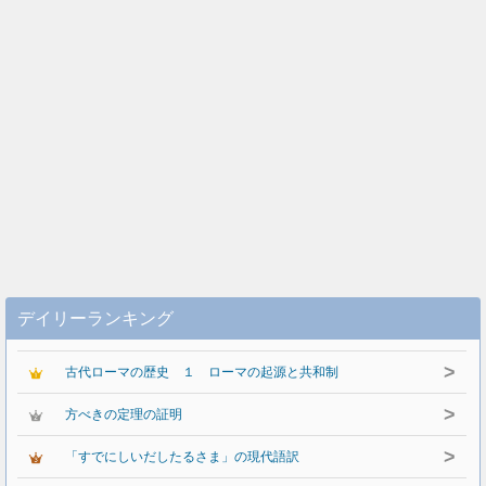
デイリーランキング
>
古代ローマの歴史 １ ローマの起源と共和制
>
方べきの定理の証明
>
「すでにしいだしたるさま」の現代語訳