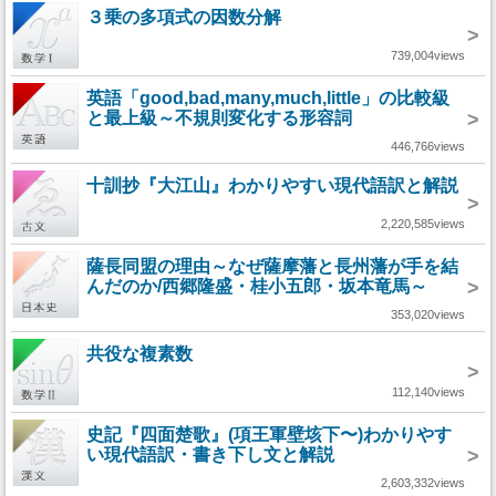
３乗の多項式の因数分解
>
739,004views
英語「good,bad,many,much,little」の比較級
と最上級～不規則変化する形容詞
>
446,766views
十訓抄『大江山』わかりやすい現代語訳と解説
>
2,220,585views
薩長同盟の理由～なぜ薩摩藩と長州藩が手を結
んだのか/西郷隆盛・桂小五郎・坂本竜馬～
>
353,020views
共役な複素数
>
112,140views
史記『四面楚歌』(項王軍壁垓下〜)わかりやす
い現代語訳・書き下し文と解説
>
2,603,332views