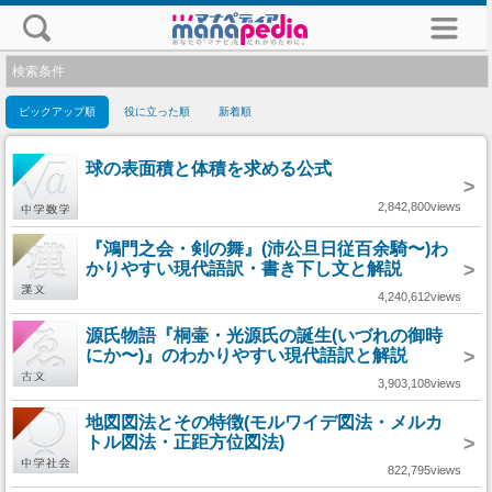
検索条件
ピックアップ順
役に立った順
新着順
球の表面積と体積を求める公式
>
2,842,800views
『鴻門之会・剣の舞』(沛公旦日従百余騎〜)わ
かりやすい現代語訳・書き下し文と解説
>
4,240,612views
源氏物語『桐壷・光源氏の誕生(いづれの御時
にか〜)』のわかりやすい現代語訳と解説
>
3,903,108views
地図図法とその特徴(モルワイデ図法・メルカ
トル図法・正距方位図法)
>
822,795views