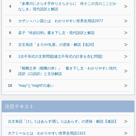
『多摩川にさらす手作りさらさらに 何そこの児のここだか
>
4
なしき』現代語訳と解説
>
5
カザン＝ハン国とは わかりやすい世界史用語2077
>
6
孟子『何必曰利』書き下し文・現代語訳と解説
>
7
古文単語「まろや/丸屋」の意味・解説【名詞】
>
8
1次不等式の文章問題[連立不等式の計算を含む問題]
『蟷螂之斧（蟷螂の斧）』 書き下し文・わかりやすい現代
>
9
語訳（口語訳）と文法解説
>
10
"may"と"might"の違い
注目テキスト
>
古文単語「けしうはあらず/異しうはあらず」の意味・解説【連語】
>
大アミールとは わかりやすい世界史用語1322