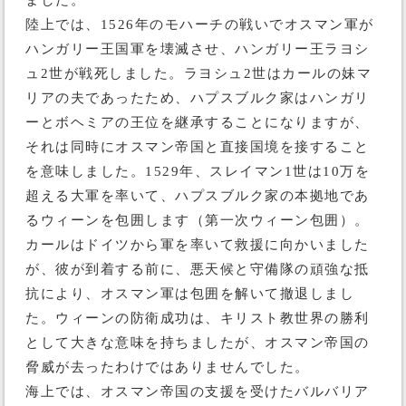
ました。
陸上では、1526年のモハーチの戦いでオスマン軍が
ハンガリー王国軍を壊滅させ、ハンガリー王ラヨシ
ュ2世が戦死しました。ラヨシュ2世はカールの妹マ
リアの夫であったため、ハプスブルク家はハンガリ
ーとボヘミアの王位を継承することになりますが、
それは同時にオスマン帝国と直接国境を接すること
を意味しました。1529年、スレイマン1世は10万を
超える大軍を率いて、ハプスブルク家の本拠地であ
るウィーンを包囲します（第一次ウィーン包囲）。
カールはドイツから軍を率いて救援に向かいました
が、彼が到着する前に、悪天候と守備隊の頑強な抵
抗により、オスマン軍は包囲を解いて撤退しまし
た。ウィーンの防衛成功は、キリスト教世界の勝利
として大きな意味を持ちましたが、オスマン帝国の
脅威が去ったわけではありませんでした。
海上では、オスマン帝国の支援を受けたバルバリア