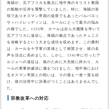
海賊が、北アフリカを拠点に地中海のキリスト教国
の船舶や沿岸を襲撃していました。特に、海賊の首
領でありオスマン帝国の提督でもあったバルバロッ
サ＝ハイレッディンは、カールにとって最大の悩み
の種でした。1535年、カールは自ら大艦隊を率いて
北アフリカに遠征し、海賊の拠点であったチュニス
を攻略するという大きな成功を収めます。この勝利
は、カールを十字軍の英雄として称賛させ、彼の名
声を頂点に高めました。しかし、1541年に行ったア
ルジェへの遠征は、嵐のために大失敗に終わり、カ
ールの軍事的威信に傷をつけました。地中海におけ
るオスマン帝国との戦いは、その後も一進一退を続
け、彼の治世中に決着がつくことはありませんでし
た。
宗教改革への対応