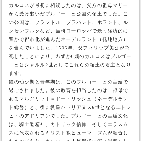
カルロスが最初に相続したのは、父方の祖母マリー
から受け継いだブルゴーニュ公国の領土でした。こ
の公国は、フランドル、ブラバント、ホラント、ル
クセンブルクなど、当時ヨーロッパで最も経済的に
豊かで都市化が進んだネーデルラント（低地地方）
を含んでいました。1506年、父フィリップ美公が急
死したことにより、わずか6歳のカルロスはブルゴー
ニュ公シャルル2世としてこれらの領土の君主となり
ます。
彼の幼少期と青年期は、このブルゴーニュの宮廷で
過ごされました。彼の教育を担当したのは、叔母で
あるマルグリット＝ドートリッシュ（ネーデルラン
ト総督）と、後に教皇ハドリアヌス6世となるユトレ
ヒトのアドリアンでした。ブルゴーニュの宮廷文化
は、騎士道精神、カトリック信仰、そしてエラスム
スに代表されるキリスト教ヒューマニズムが融合し