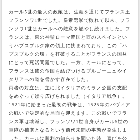
カール5世の最大の政敵は、生涯を通じてフランス王
フランソワ1世でした。皇帝選挙で敗れて以来、フラ
ンソワ1世はカールへの敵意を燃やし続けました。フ
ランスは、東の神聖ローマ帝国と西のスペインとい
うハプスブルク家の領土に挟まれており、この「ハ
プスブルクの環」を打破することがフランスの国益
にとって死活問題でした。一方、カールにとって、
フランスは彼の帝国を結びつけるブルゴーニュやイ
タリアへの道を脅かす存在でした。
両者の対立は、主に北イタリアのミラノ公国の支配
をめぐって繰り広げられました（イタリア戦争）。
1521年に始まった最初の戦争は、1525年のパヴィア
の戦いで決定的な局面を迎えます。この戦いでフラ
ンス軍は壊滅し、フランソワ1世自身がカール5世の
軍隊の捕虜となるという前代未聞の事態が発生しま
した。カールは勝利の知らせを聞いた時、喜びを公