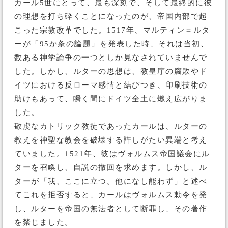
カール5世にとって、最も深刻で、そして最終的に彼
の理想を打ち砕くことになったのが、帝国内部で起
こった宗教改革でした。1517年、マルティン＝ルタ
ーが「95か条の論題」を発表した時、それは当初、
数ある神学論争の一つとしか見なされていませんで
した。しかし、ルターの思想は、教皇庁の腐敗やド
イツにおける反ローマ感情と結びつき、印刷技術の
助けもあって、瞬く間にドイツ全土に燃え広がりま
した。
敬虔なカトリック教徒であったカールは、ルターの
教えを神聖な教会を破壊する許しがたい異端と考え
ていました。1521年、彼はヴォルムス帝国議会にル
ターを召喚し、自説の撤回を求めます。しかし、ル
ターが「我、ここに立つ。他になし能わず」と述べ
てこれを拒否すると、カールはヴォルムス勅令を発
し、ルターを帝国の無法者として断罪し、その著作
を禁じました。