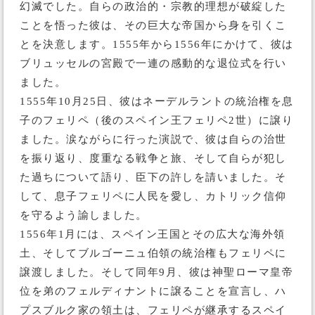
幻滅でした。自らの政治的・宗教的理想が破綻した
ことを悟った彼は、その巨大な帝国から身を引くこ
とを決意します。1555年から1556年にかけて、彼は
ブリュッセルの宮殿で一連の感動的な退位式を行い
ました。
1555年10月25日、彼はネーデルラントの統治権を息
子のフェリペ（後のスペイン王フェリペ2世）に譲り
ました。涙ながらに行った演説で、彼は自らの治世
を振り返り、度重なる戦争と旅、そして自らが犯し
た過ちについて語り、臣下の許しを請いました。そ
して、息子フェリペに人民を愛し、カトリック信仰
を守るよう諭しました。
1556年1月には、スペイン王国とその広大な海外領
土、そしてブルゴーニュ伯領の統治権もフェリペに
譲渡しました。そして同年9月、彼は神聖ローマ皇帝
位を弟のフェルディナントに譲ることを宣言し、ハ
プスブルク家の領土は、フェリペが継承するスペイ