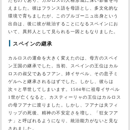
たものであり、カルロスの人格形成に深い影響を与
えました。彼はフランス語を母語とし、多文化的な
環境で育ちましたが、このブルゴーニュ出身という
出自は、後に彼が統治することになるスペインにお
いて、異邦人として見られる一因ともなりました。
スペインの継承
カルロスの運命を大きく変えたのは、母方のスペイ
ン王国の継承でした。当初、スペインの王位はカル
ロスの叔父であるフアン、姉イサベル、その息子ミ
ゲルへと継承されるはずでした。しかし、彼らは
次々と早世してしまいます。1504年に祖母イサベル
1世が亡くなると、カスティーリャの王位はカルロス
の母フアナに渡りました。しかし、フアナは夫フィ
リップの死後、精神の不安定さを増し、「狂女フア
ナ」と呼ばれるようになり、統治能力がないと見な
されました。