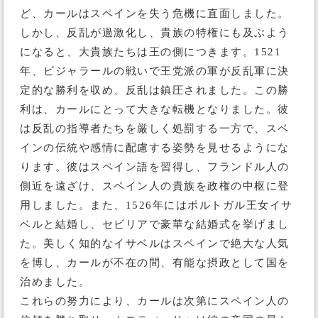
ど、カールはスペインを失う危機に直面しました。
しかし、反乱が過激化し、貴族の特権にも及ぶよう
になると、大貴族たちは王の側につきます。1521
年、ビジャラールの戦いで王党派の軍が反乱軍に決
定的な勝利を収め、反乱は鎮圧されました。この勝
利は、カールにとって大きな転機となりました。彼
は反乱の指導者たちを厳しく処罰する一方で、スペ
インの伝統や感情に配慮する姿勢を見せるようにな
ります。彼はスペイン語を習得し、フランドル人の
側近を遠ざけ、スペイン人の貴族を政権の中枢に登
用しました。また、1526年にはポルトガル王女イサ
ベルと結婚し、セビリアで豪華な結婚式を挙げまし
た。美しく知的なイサベルはスペインで絶大な人気
を博し、カールが不在の間、有能な摂政として国を
治めました。
これらの努力により、カールは次第にスペイン人の