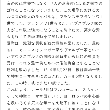
帝の位は世襲ではなく、7人の選帝侯による選挙で選
ばれることになっていました。この選挙におけるカ
ルロスの最大のライバルは、フランス王フランソワ1
世でした。フランソワ1世もまた、ハプスブルク家の
力がこれ以上強大になることを防ぐため、莫大な資
金を投じて選挙運動を展開しました。
選挙は、熾烈な買収合戦の様相を呈しました。最終
的に、カルロスはフッガー家やヴェルザー家といっ
たアウクスブルクの国際金融資本から巨額の融資を
受け、それを選帝侯たちへの贈賄資金とすることで
勝利を収めました。1519年6月28日、彼は満場一致
で神聖ローマ皇帝に選出され、カール5世となりまし
た。この時、彼はまだ19歳でした。
これにより、カール5世はブルゴーニュ、スペイン、
そして神聖ローマ帝国という、ヨーロッパの中心部
を覆い尽くす広大な領土を支配下に置くことになり
ました。彼の帝国は、文字通り「太陽の沈まぬ帝