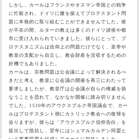
しかし、カールはフランスやオスマン帝国との戦争
に忙殺され、ドイツに腰を据えてプロテスタント問
題に本格的に取り組むことができませんでした。彼
が不在の間、ルターの教えは多くのドイツ諸侯や都
市に受け入れられていきました。彼らにとって、プ
ロテスタニズムは信仰上の問題だけでなく、皇帝や
教皇の支配から自立し、教会財産を没収するための
好機でもありました。
カールは、宗教問題は公会議によって解決されるべ
きだと考え、教皇に公会議の開催を再三にわたって
要求しましたが、教皇庁は公会議が自らの権威を損
なうことを恐れて、なかなか開催に踏み切りません
でした。1530年のアウクスブルク帝国議会で、カー
ルはプロテスタント側にカトリック教会への復帰を
迫りますが、彼らは「アウクスブルク信仰告白」を
提出して抵抗し、翌年にはシュマルカルデン同盟と