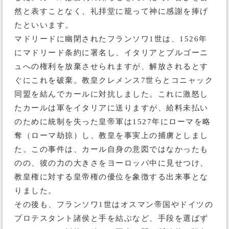
然と表すことなく、礼拝堂に籠って神に感謝を捧げ
たといいます。
マドリードに幽閉されたフランソワ1世は、1526年
にマドリード条約に署名し、イタリアとブルゴーニ
ュへの権利を放棄させられますが、解放されるとす
ぐにこれを破棄。教皇クレメンス7世らとコニャック
同盟を結んでカールに対抗しました。これに激怒し
たカールは軍をイタリアに送りますが、給料未払い
のために統制を失った皇帝軍は1527年にローマを略
奪（ローマ劫掠）し、教皇を事実上の捕虜としまし
た。この事件は、カール自身の意図ではなかったも
のの、彼の力の大きさをヨーロッパ中に見せつけ、
教皇権に対する皇帝権の優位を象徴する出来事とな
りました。
その後も、フランソワ1世はオスマン帝国やドイツの
プロテスタント諸侯と手を結ぶなど、手段を選ばず