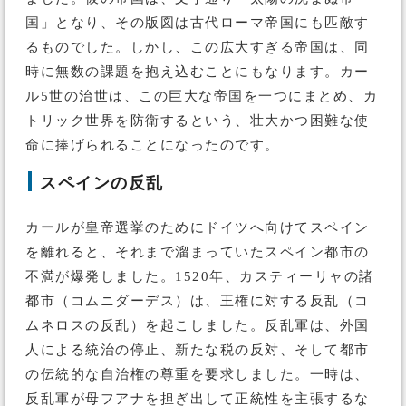
国」となり、その版図は古代ローマ帝国にも匹敵す
るものでした。しかし、この広大すぎる帝国は、同
時に無数の課題を抱え込むことにもなります。カー
ル5世の治世は、この巨大な帝国を一つにまとめ、カ
トリック世界を防衛するという、壮大かつ困難な使
命に捧げられることになったのです。
スペインの反乱
カールが皇帝選挙のためにドイツへ向けてスペイン
を離れると、それまで溜まっていたスペイン都市の
不満が爆発しました。1520年、カスティーリャの諸
都市（コムニダーデス）は、王権に対する反乱（コ
ムネロスの反乱）を起こしました。反乱軍は、外国
人による統治の停止、新たな税の反対、そして都市
の伝統的な自治権の尊重を要求しました。一時は、
反乱軍が母フアナを担ぎ出して正統性を主張するな