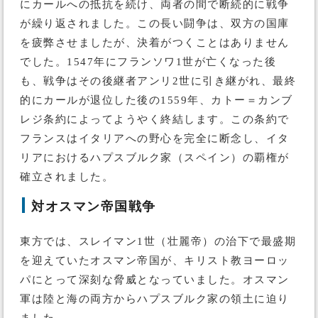
にカールへの抵抗を続け、両者の間で断続的に戦争
が繰り返されました。この長い闘争は、双方の国庫
を疲弊させましたが、決着がつくことはありません
でした。1547年にフランソワ1世が亡くなった後
も、戦争はその後継者アンリ2世に引き継がれ、最終
的にカールが退位した後の1559年、カトー＝カンブ
レジ条約によってようやく終結します。この条約で
フランスはイタリアへの野心を完全に断念し、イタ
リアにおけるハプスブルク家（スペイン）の覇権が
確立されました。
対オスマン帝国戦争
東方では、スレイマン1世（壮麗帝）の治下で最盛期
を迎えていたオスマン帝国が、キリスト教ヨーロッ
パにとって深刻な脅威となっていました。オスマン
軍は陸と海の両方からハプスブルク家の領土に迫り