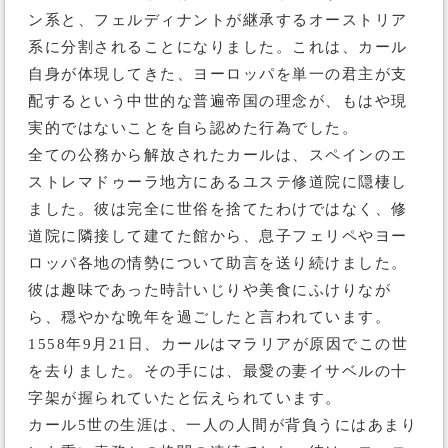
ン系と、フェルディナントが継承するオーストリア
系に分割されることになりました。これは、カール
自身が体現してきた、ヨーロッパを単一の君主が支
配するという中世的な普遍帝国の理念が、もはや現
実的ではないことを自ら認めた行為でした。
全ての公務から解放されたカールは、スペインのエ
ストレマドゥーラ地方にあるユステ修道院に隠棲し
ました。彼は完全に世俗を捨てたわけではなく、修
道院に隣接して建てた館から、息子フェリペやヨー
ロッパ各地の情勢について助言を送り続けました。
彼は趣味であった時計いじりや美食にふけりなが
ら、穏やかな晩年を過ごしたと言われています。
1558年9月21日、カールはマラリアが原因でこの世
を去りました。その手には、最愛の妻イサベルの十
字架が握られていたと伝えられています。
カール5世の生涯は、一人の人間が背負うにはあまり