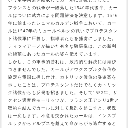
いう軍事同盟を結成してカールに対抗しました。
フランスとの戦争が一段落した1540年代後半、カー
ルはついに武力による問題解決を決意します。1546
年に始まったシュマルカルデン戦争において、カー
ルは1547年のミュールベルクの戦いでプロテスタン
ト諸侯軍に圧勝し、指導者たちを捕虜にしました。
ティツィアーノが描いた有名な騎馬像は、この勝利
の絶頂にあったカールの姿を伝えています。
しかし、この軍事的勝利は、政治的な解決には結び
つきませんでした。カールがアウクスブルク仮信条
協定を帝国に押し付け、カトリック優位の妥協案を
示したことは、プロテスタントだけでなくカトリッ
ク諸侯からも反発を招きました。そして1552年、ザ
クセン選帝侯モーリッツが、フランス王アンリ2世と
密約を結んでカールに対して反乱を起こすと、状況
は一変します。不意を突かれたカールは、インスブ
ルックからアルプスを越えて命からがら逃亡すると