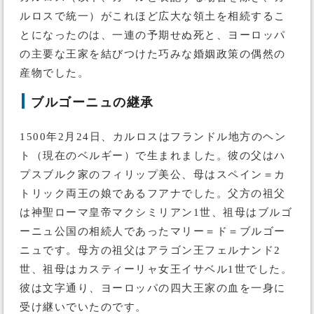
ルロスで統一）がこれほど広大な領土を相続するこ
とになったのは、一連の予期せぬ死と、ヨーロッパ
の主要な王家を結びつけた巧みな婚姻政策の偶然の
産物でした。
ブルゴーニュの継承
1500年2月24日、カルロスはフランドル地方のヘン
ト（現在のベルギー）で生まれました。彼の父はハ
プスブルク家のフィリップ美公、母はスペイン＝カ
トリック両王の娘であるフアナでした。父方の祖父
は神聖ローマ皇帝マクシミリアン1世、祖母はブルゴ
ーニュ公国の相続人であったマリー＝ド＝ブルゴー
ニュです。母方の祖父はアラゴン王フェルナンド2
世、祖母はカスティーリャ女王イサベル1世でした。
彼は文字通り、ヨーロッパの四大王家の血を一身に
受け継いでいたのです。