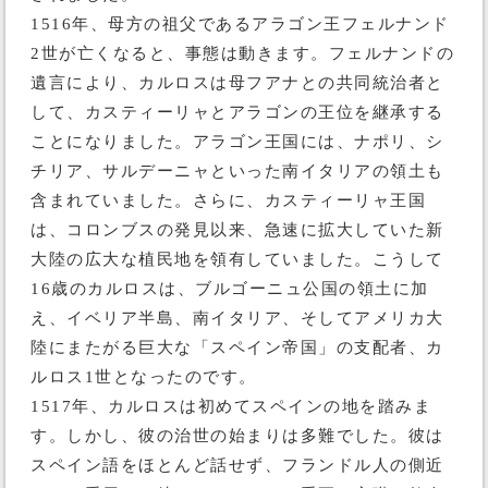
1516年、母方の祖父であるアラゴン王フェルナンド
2世が亡くなると、事態は動きます。フェルナンドの
遺言により、カルロスは母フアナとの共同統治者と
して、カスティーリャとアラゴンの王位を継承する
ことになりました。アラゴン王国には、ナポリ、シ
チリア、サルデーニャといった南イタリアの領土も
含まれていました。さらに、カスティーリャ王国
は、コロンブスの発見以来、急速に拡大していた新
大陸の広大な植民地を領有していました。こうして
16歳のカルロスは、ブルゴーニュ公国の領土に加
え、イベリア半島、南イタリア、そしてアメリカ大
陸にまたがる巨大な「スペイン帝国」の支配者、カ
ルロス1世となったのです。
1517年、カルロスは初めてスペインの地を踏みま
す。しかし、彼の治世の始まりは多難でした。彼は
スペイン語をほとんど話せず、フランドル人の側近