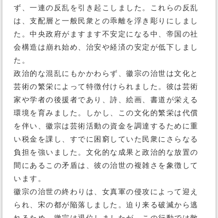
ず、一連の反乱を引き起こしました。これらの反乱
は、支配層と一般民衆との乖離を浮き彫りにしまし
た。中央政府がますます不安定になる中、帝国の社
会構造は崩れ始め、治安や経済の安定が低下しまし
た。
政治的な混乱にもかかわらず、徽宗の治世は文化と
芸術の繁栄によって特徴付けられました。彼は芸術
家や学者の後援者であり、詩、絵画、書道が栄える
環境を育みました。しかし、この文化的繁栄は代償
を伴い、徽宗は芸術活動の資金を調達するために重
い税金を課し、すでに困窮していた民衆にさらなる
負担を強いました。文化的な成果と政治的な放置の
間にあるこの矛盾は、彼の治世の複雑さを象徴して
います。
徽宗の治世の終わりは、女真軍の侵攻によって迎え
られ、宋の都が陥落しました。迫り来る破滅から逃