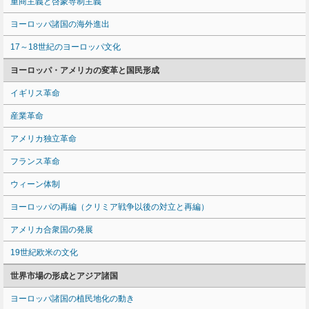
重商主義と啓蒙専制主義
ヨーロッパ諸国の海外進出
17～18世紀のヨーロッパ文化
ヨーロッパ・アメリカの変革と国民形成
イギリス革命
産業革命
アメリカ独立革命
フランス革命
ウィーン体制
ヨーロッパの再編（クリミア戦争以後の対立と再編）
アメリカ合衆国の発展
19世紀欧米の文化
世界市場の形成とアジア諸国
ヨーロッパ諸国の植民地化の動き