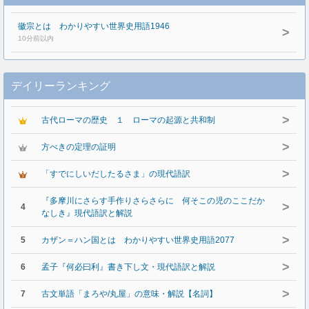
徽宗とは わかりやすい世界史用語1946
>
10分前以内
デイリーランキング
>
古代ローマの歴史 １ ローマの起源と共和制
>
方べきの定理の証明
>
「すでにしいだしたるさま」の現代語訳
『多摩川にさらす手作りさらさらに 何そこの児のここだか
>
4
なしき』現代語訳と解説
>
5
カザン＝ハン国とは わかりやすい世界史用語2077
>
6
孟子『何必曰利』書き下し文・現代語訳と解説
>
7
古文単語「まろや/丸屋」の意味・解説【名詞】