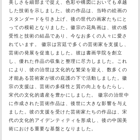
美しさを細部まで捉え、色彩や構図においても卓越
した技術を示しました。彼の作品は、当時の絵画の
スタンダードを引き上げ、後の世代の画家たちにと
っての模範となりました。徽宗の花鳥画は、彼の感
受性と技術の結晶であり、今なお多くの人々に愛さ
れています。 徽宗は宮廷で多くの芸術家を支援し、
芸術の発展を促進しました。彼は書画学院を創立
し、優れた作品の収集と整理に尽力しました。これ
により、彼の治世は文化的な繁栄を迎え、数多くの
才能ある芸術家が彼の庇護の下で活動しました。徽
宗の支援は、芸術の多様性と質の向上をもたらし、
宋代の文化的遺産を豊かにしました。 徽宗の治世中
に作成された芸術作品は、後世に大きな影響を与え
ました。彼の支援を受けた芸術家たちの作品は、宋
代の文化的アイデンティティを形成し、後の中国美
術における重要な基盤となりました。