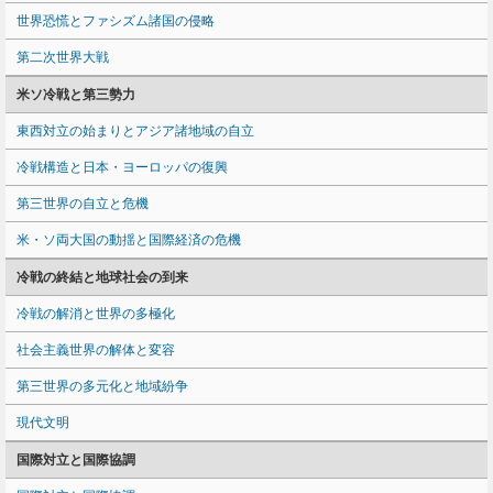
世界恐慌とファシズム諸国の侵略
第二次世界大戦
米ソ冷戦と第三勢力
東西対立の始まりとアジア諸地域の自立
冷戦構造と日本・ヨーロッパの復興
第三世界の自立と危機
米・ソ両大国の動揺と国際経済の危機
冷戦の終結と地球社会の到来
冷戦の解消と世界の多極化
社会主義世界の解体と変容
第三世界の多元化と地域紛争
現代文明
国際対立と国際協調