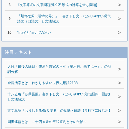
>
8
1次不等式の文章問題[連立不等式の計算を含む問題]
『蟷螂之斧（蟷螂の斧）』 書き下し文・わかりやすい現代
>
9
語訳（口語訳）と文法解説
>
10
"may"と"might"の違い
注目テキスト
大鏡『最後の除目・兼通と兼家の不和（堀河殿、果ては〜）』の品
>
詞分解
>
金属活字とは わかりやすい世界史用語2138
十八史略『臥薪嘗胆』書き下し文・わかりやすい現代語訳(口語訳)
>
と文法解説
>
古文単語「ちりしをる/散り萎る」の意味・解説【ラ行下二段活用】
>
国際連盟とは ～十四ヵ条の平和原則とその欠陥～