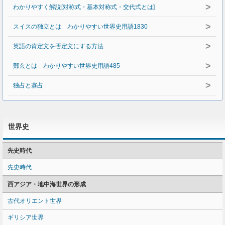
>
わかりやすく解説[対称式・基本対称式・交代式とは]
>
スイスの独立とは わかりやすい世界史用語1830
>
英語の肯定文を否定文にする方法
>
鄭玄とは わかりやすい世界史用語485
>
独占と寡占
世界史
先史時代
先史時代
西アジア・地中海世界の形成
古代オリエント世界
ギリシア世界