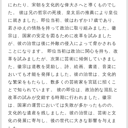
にわたり、宋朝を文化的な偉大さへと導くものでし
た。 彼は兄の哲宗の死後、皇太后の推薦により皇位
に就きました。即位当初、彼はわずか17歳であり、
若さゆえの情熱を持って政治に取り組みました。徽
宗は、国家の安定を図るために改革を試みました
が、彼の治世は後に外敵の侵入によって脅かされる
ことになります。 即位当初は政治に関心を持ち、改
革を試みましたが、次第に芸術に傾倒していきまし
た。徽宗は道教を奨励し、詩、絵画、書道、音楽に
おいても才能を発揮しました。彼の治世は、文化的
な繁栄をもたらし、数多くの芸術家を宮廷に招くこ
とで知られています。 彼の即位は、政治的な混乱と
改革の試みが交錯する時期に行われました。徽宗
は、国家の運営においては失敗が多かったものの、
文化的な遺産を残しました。彼の治世は、芸術と文
化の発展に寄与し、後の世代に大きな影響を与えま