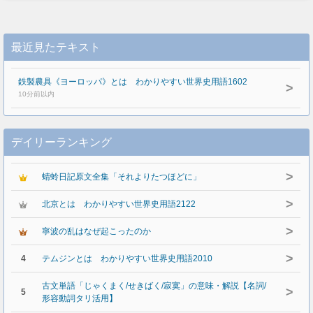
最近見たテキスト
鉄製農具《ヨーロッパ》とは わかりやすい世界史用語1602
>
10分前以内
デイリーランキング
>
蜻蛉日記原文全集「それよりたつほどに」
>
北京とは わかりやすい世界史用語2122
>
寧波の乱はなぜ起こったのか
>
4
テムジンとは わかりやすい世界史用語2010
古文単語「じゃくまく/せきばく/寂寞」の意味・解説【名詞/
>
5
形容動詞タリ活用】