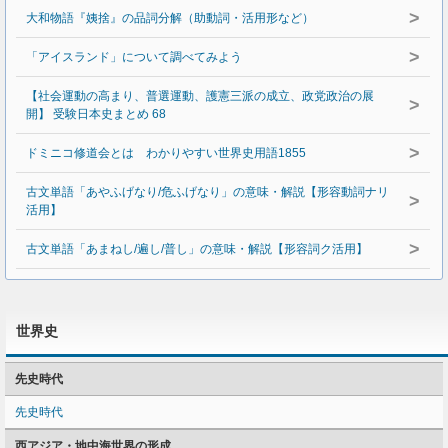
>
大和物語『姨捨』の品詞分解（助動詞・活用形など）
>
「アイスランド」について調べてみよう
【社会運動の高まり、普選運動、護憲三派の成立、政党政治の展
>
開】 受験日本史まとめ 68
>
ドミニコ修道会とは わかりやすい世界史用語1855
古文単語「あやふげなり/危ふげなり」の意味・解説【形容動詞ナリ
>
活用】
>
古文単語「あまねし/遍し/普し」の意味・解説【形容詞ク活用】
世界史
先史時代
先史時代
西アジア・地中海世界の形成