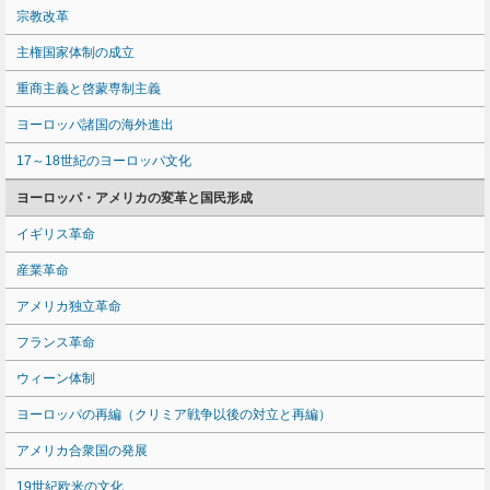
宗教改革
主権国家体制の成立
重商主義と啓蒙専制主義
ヨーロッパ諸国の海外進出
17～18世紀のヨーロッパ文化
ヨーロッパ・アメリカの変革と国民形成
イギリス革命
産業革命
アメリカ独立革命
フランス革命
ウィーン体制
ヨーロッパの再編（クリミア戦争以後の対立と再編）
アメリカ合衆国の発展
19世紀欧米の文化