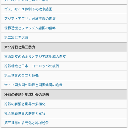
ヴェルサイユ体制下の欧米諸国
アジア・アフリカ民族主義の進展
世界恐慌とファシズム諸国の侵略
第二次世界大戦
米ソ冷戦と第三勢力
東西対立の始まりとアジア諸地域の自立
冷戦構造と日本・ヨーロッパの復興
第三世界の自立と危機
米・ソ両大国の動揺と国際経済の危機
冷戦の終結と地球社会の到来
冷戦の解消と世界の多極化
社会主義世界の解体と変容
第三世界の多元化と地域紛争