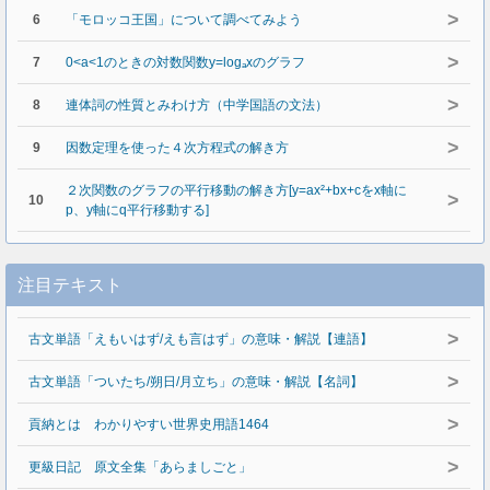
>
6
「モロッコ王国」について調べてみよう
>
7
0<a<1のときの対数関数y=logₐxのグラフ
>
8
連体詞の性質とみわけ方（中学国語の文法）
>
9
因数定理を使った４次方程式の解き方
２次関数のグラフの平行移動の解き方[y=ax²+bx+cをx軸に
>
10
p、y軸にq平行移動する]
注目テキスト
>
古文単語「えもいはず/えも言はず」の意味・解説【連語】
>
古文単語「ついたち/朔日/月立ち」の意味・解説【名詞】
>
貢納とは わかりやすい世界史用語1464
>
更級日記 原文全集「あらましごと」