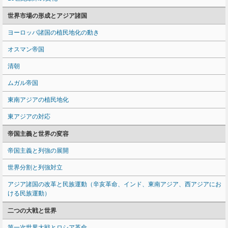
世界市場の形成とアジア諸国
ヨーロッパ諸国の植民地化の動き
オスマン帝国
清朝
ムガル帝国
東南アジアの植民地化
東アジアの対応
帝国主義と世界の変容
帝国主義と列強の展開
世界分割と列強対立
アジア諸国の改革と民族運動（辛亥革命、インド、東南アジア、西アジアにお
ける民族運動）
二つの大戦と世界
第一次世界大戦とロシア革命