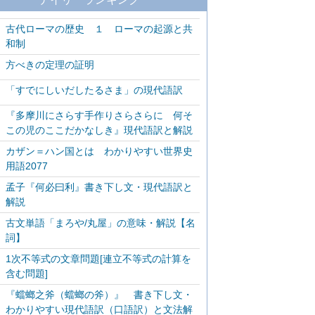
古代ローマの歴史 １ ローマの起源と共
和制
方べきの定理の証明
「すでにしいだしたるさま」の現代語訳
『多摩川にさらす手作りさらさらに 何そ
この児のここだかなしき』現代語訳と解説
カザン＝ハン国とは わかりやすい世界史
用語2077
孟子『何必曰利』書き下し文・現代語訳と
解説
古文単語「まろや/丸屋」の意味・解説【名
詞】
1次不等式の文章問題[連立不等式の計算を
含む問題]
『蟷螂之斧（蟷螂の斧）』 書き下し文・
わかりやすい現代語訳（口語訳）と文法解