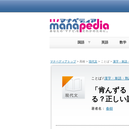
国語
英語
数学
マナペディアトップ
> 高校 >
現代文
> ことば >
漢字・単語
ことば /
漢字・単語・熟
「肯んずる
る？正しい
著者名：
春樹