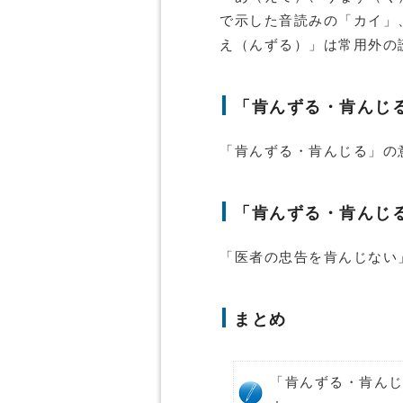
で示した音読みの「カイ」
え（んずる）」は常用外の
「肯んずる・肯んじ
「肯んずる・肯んじる」の
「肯んずる・肯んじ
「医者の忠告を肯んじない
まとめ
「肯んずる・肯ん