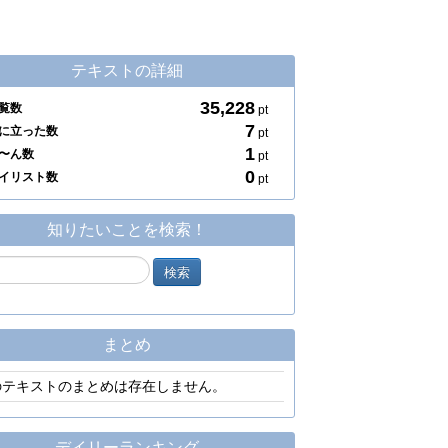
テキストの詳細
35,228
覧数
pt
7
に立った数
pt
1
〜ん数
pt
0
イリスト数
pt
知りたいことを検索！
まとめ
のテキストのまとめは存在しません。
デイリーランキング