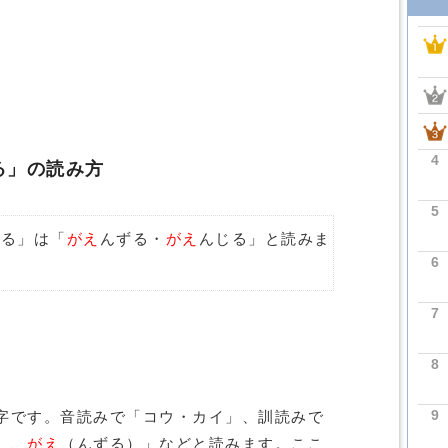
4
る」の読み方
5
じる」は「
がえ
んずる・
がえ
んじる」と読みま
6
7
8
9
字です。音読みで「コウ・カイ」、訓読みで
）、
がえ
（んずる）」などと読みます。ここ