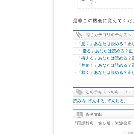
す。
是非この機会に覚えてくだ
・
「悉く」あなたは読める？正
・
「 括る」あなたは読める？
・
「拵える」あなたは読める？
・
「煌めく」あなたは読める？
・
「梳く」あなたは読める？正
読み方
,
肯んずる
,
肯んじる
,
「国語辞典 第５版」岩波書店
この科