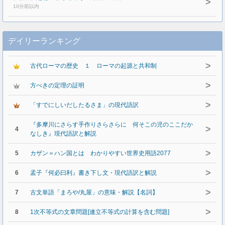
>
10分前以内
デイリーランキング
>
古代ローマの歴史 １ ローマの起源と共和制
>
方べきの定理の証明
>
「すでにしいだしたるさま」の現代語訳
『多摩川にさらす手作りさらさらに 何そこの児のここだか
>
4
なしき』現代語訳と解説
>
5
カザン＝ハン国とは わかりやすい世界史用語2077
>
6
孟子『何必曰利』書き下し文・現代語訳と解説
>
7
古文単語「まろや/丸屋」の意味・解説【名詞】
>
8
1次不等式の文章問題[連立不等式の計算を含む問題]