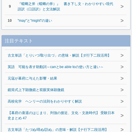
『蟷螂之斧（蟷螂の斧）』 書き下し文・わかりやすい現代
>
9
語訳（口語訳）と文法解説
>
10
"may"と"might"の違い
注目テキスト
>
古文単語「とりいづ/取り出づ」の意味・解説【ダ行下二段活用】
>
英語 可能を表す助動詞～canとbe able toの使い方と違い～
>
元寇が幕府に与えた影響・結果
>
鏡筒式上下顕微鏡と双眼実体顕微鏡
>
高校化学 ヘンリーの法則をわかりやすく解説
【幕府の衰退のはじまり、列強の接近、文化・文政時代】 受験日本
>
史まとめ 47
>
古文単語「たづぬ/尋ぬ/訪ぬ」の意味・解説【ナ行下二段活用】