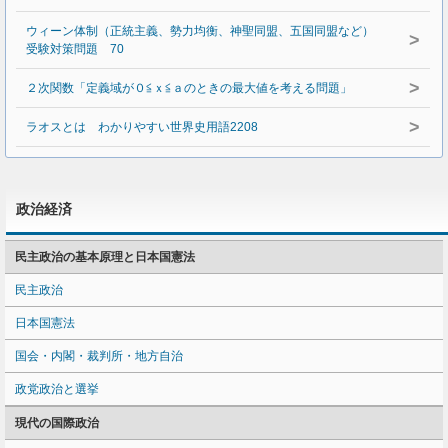
ウィーン体制（正統主義、勢力均衡、神聖同盟、五国同盟など）
>
受験対策問題 70
>
２次関数「定義域が０≦ｘ≦ａのときの最大値を考える問題」
>
ラオスとは わかりやすい世界史用語2208
政治経済
民主政治の基本原理と日本国憲法
民主政治
日本国憲法
国会・内閣・裁判所・地方自治
政党政治と選挙
現代の国際政治