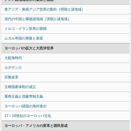
東アジア・東南アジア世界の動向（明朝と諸地域）
清代の中国と隣接諸地域（清朝と諸地域）
トルコ・イラン世界の展開
ムガル帝国の興隆と衰退
ヨーロッパの拡大と大西洋世界
大航海時代
ルネサンス
宗教改革
主権国家体制の成立
重商主義と啓蒙専制主義
ヨーロッパ諸国の海外進出
17～18世紀のヨーロッパ文化
ヨーロッパ・アメリカの変革と国民形成