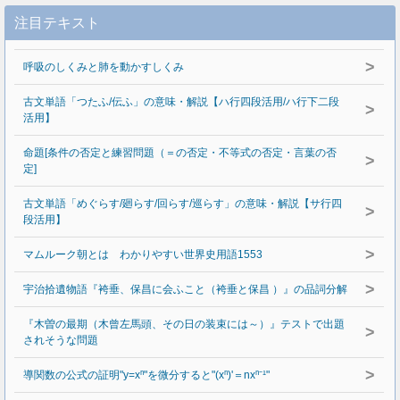
注目テキスト
>
呼吸のしくみと肺を動かすしくみ
古文単語「つたふ/伝ふ」の意味・解説【ハ行四段活用/ハ行下二段
>
活用】
命題[条件の否定と練習問題（＝の否定・不等式の否定・言葉の否
>
定]
古文単語「めぐらす/廻らす/回らす/巡らす」の意味・解説【サ行四
>
段活用】
>
マムルーク朝とは わかりやすい世界史用語1553
>
宇治拾遺物語『袴垂、保昌に会ふこと（袴垂と保昌 ）』の品詞分解
『木曽の最期（木曾左馬頭、その日の装束には～）』テストで出題
>
されそうな問題
>
導関数の公式の証明"y=xⁿ"を微分すると"(xⁿ)'＝nxⁿ⁻¹"