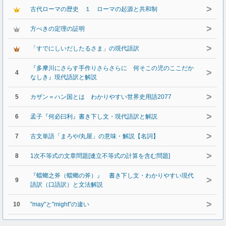
>
古代ローマの歴史 １ ローマの起源と共和制
>
方べきの定理の証明
>
「すでにしいだしたるさま」の現代語訳
『多摩川にさらす手作りさらさらに 何そこの児のここだか
>
4
なしき』現代語訳と解説
>
5
カザン＝ハン国とは わかりやすい世界史用語2077
>
6
孟子『何必曰利』書き下し文・現代語訳と解説
>
7
古文単語「まろや/丸屋」の意味・解説【名詞】
>
8
1次不等式の文章問題[連立不等式の計算を含む問題]
『蟷螂之斧（蟷螂の斧）』 書き下し文・わかりやすい現代
>
9
語訳（口語訳）と文法解説
>
10
"may"と"might"の違い