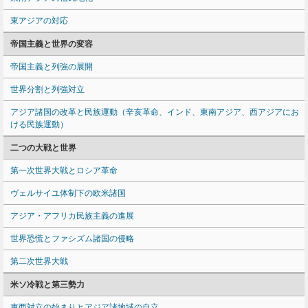
東アジアの対応
帝国主義と世界の変容
帝国主義と列強の展開
世界分割と列強対立
アジア諸国の改革と民族運動（辛亥革命、インド、東南アジア、西アジアにお
ける民族運動）
二つの大戦と世界
第一次世界大戦とロシア革命
ヴェルサイユ体制下の欧米諸国
アジア・アフリカ民族主義の進展
世界恐慌とファシズム諸国の侵略
第二次世界大戦
米ソ冷戦と第三勢力
東西対立の始まりとアジア諸地域の自立