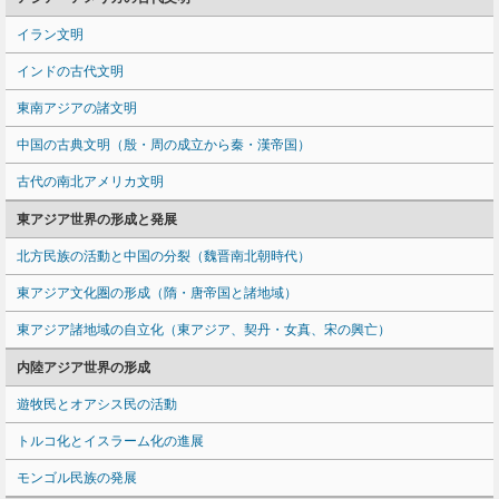
イラン文明
インドの古代文明
東南アジアの諸文明
中国の古典文明（殷・周の成立から秦・漢帝国）
古代の南北アメリカ文明
東アジア世界の形成と発展
北方民族の活動と中国の分裂（魏晋南北朝時代）
東アジア文化圏の形成（隋・唐帝国と諸地域）
東アジア諸地域の自立化（東アジア、契丹・女真、宋の興亡）
内陸アジア世界の形成
遊牧民とオアシス民の活動
トルコ化とイスラーム化の進展
モンゴル民族の発展