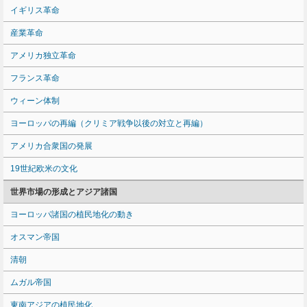
イギリス革命
産業革命
アメリカ独立革命
フランス革命
ウィーン体制
ヨーロッパの再編（クリミア戦争以後の対立と再編）
アメリカ合衆国の発展
19世紀欧米の文化
世界市場の形成とアジア諸国
ヨーロッパ諸国の植民地化の動き
オスマン帝国
清朝
ムガル帝国
東南アジアの植民地化