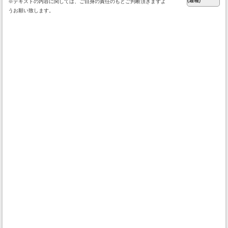
※テキストの内容に関しては、ご自身の責任のもとご判断頂きますよ
うお願い致します。