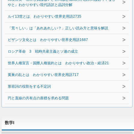
>
やと』わかりやすい現代語訳と品詞分解
>
ルイ13世とは わかりやすい世界史用語2735
>
「荒々しい」は「あれあれしい？」正しい読み方と意味を解説
>
ビザンツ文化とは わかりやすい世界史用語1687
>
ロシア革命 3 戦時共産主義とソ連の成立
>
世界人権宣言・国際人権規約とは わかりやすい政治・経済21
>
黄巣の乱とは わかりやすい世界史用語717
>
形容詞の役割をする不定詞
>
円と直線の共有点の座標を求める問題
数学I