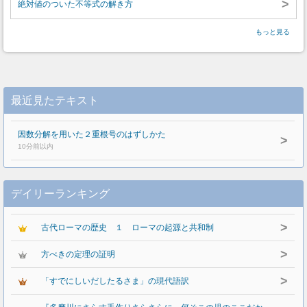
>
絶対値のついた不等式の解き方
もっと見る
最近見たテキスト
因数分解を用いた２重根号のはずしかた
>
10分前以内
デイリーランキング
>
古代ローマの歴史 １ ローマの起源と共和制
>
方べきの定理の証明
>
「すでにしいだしたるさま」の現代語訳