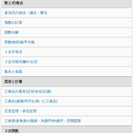
数と式/集合
多項式の加法・減法・乗法
指数の計算
因数分解
実数/絶対値/平方根
１次不等式
２次方程式/解の公式
集合と命題
図形と計量
三角比の基本(正弦/余弦/正接)
三角比(座標/半円を用いた三角比)
正弦定理・余弦定理
三角形/多角形の面積・内接円/外接円・空間図形
２次関数