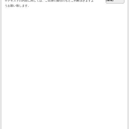
※テキストの内容に関しては、ご自身の責任のもとご判断頂きますよ
うお願い致します。