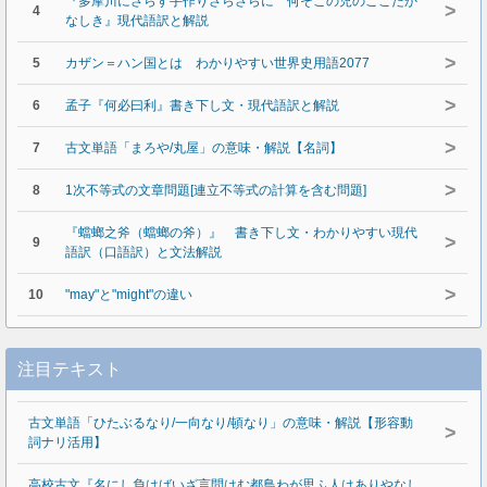
『多摩川にさらす手作りさらさらに 何そこの児のここだか
>
4
なしき』現代語訳と解説
>
5
カザン＝ハン国とは わかりやすい世界史用語2077
>
6
孟子『何必曰利』書き下し文・現代語訳と解説
>
7
古文単語「まろや/丸屋」の意味・解説【名詞】
>
8
1次不等式の文章問題[連立不等式の計算を含む問題]
『蟷螂之斧（蟷螂の斧）』 書き下し文・わかりやすい現代
>
9
語訳（口語訳）と文法解説
>
10
"may"と"might"の違い
注目テキスト
古文単語「ひたぶるなり/一向なり/頓なり」の意味・解説【形容動
>
詞ナリ活用】
高校古文『名にし負はばいざ言問はむ都鳥わが思ふ人はありやなし