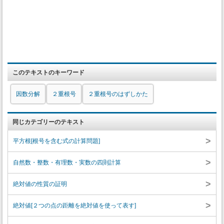
このテキストのキーワード
因数分解
２重根号
２重根号のはずしかた
同じカテゴリーのテキスト
>
平方根[根号を含む式の計算問題]
>
自然数・整数・有理数・実数の四則計算
>
絶対値の性質の証明
>
絶対値[２つの点の距離を絶対値を使って表す]