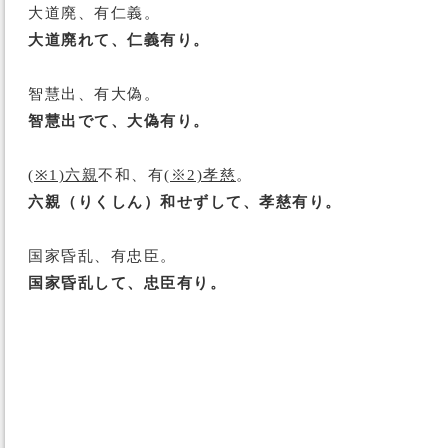
大道廃、有仁義。
大道廃れて、仁義有り。
智慧出、有大偽。
智慧出でて、大偽有り。
(※1)六親
不和、有
(※2)孝慈
。
六親（りくしん）和せずして、孝慈有り。
国家昏乱、有忠臣。
国家昏乱して、忠臣有り。