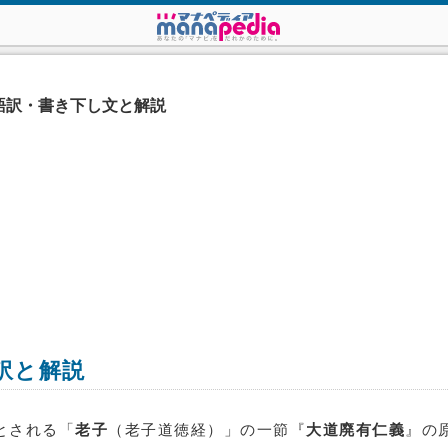
語訳・書き下し文と解説
訳と解説
とされる「
老子
（老子道徳経）」の一節『
大道廃有仁義
』の