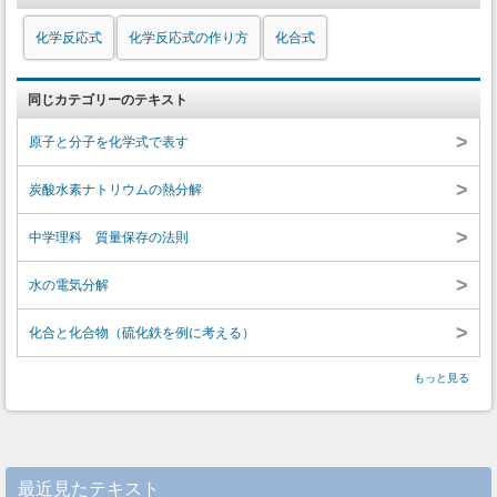
化学反応式
化学反応式の作り方
化合式
同じカテゴリーのテキスト
>
原子と分子を化学式で表す
>
炭酸水素ナトリウムの熱分解
>
中学理科 質量保存の法則
>
水の電気分解
>
化合と化合物（硫化鉄を例に考える）
もっと見る
最近見たテキスト