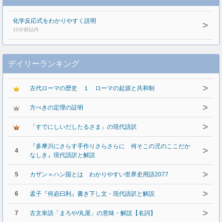
化学反応式をわかりやすく説明
>
10分前以内
デイリーランキング
>
古代ローマの歴史 １ ローマの起源と共和制
>
方べきの定理の証明
>
「すでにしいだしたるさま」の現代語訳
『多摩川にさらす手作りさらさらに 何そこの児のここだか
>
4
なしき』現代語訳と解説
>
5
カザン＝ハン国とは わかりやすい世界史用語2077
>
6
孟子『何必曰利』書き下し文・現代語訳と解説
>
7
古文単語「まろや/丸屋」の意味・解説【名詞】