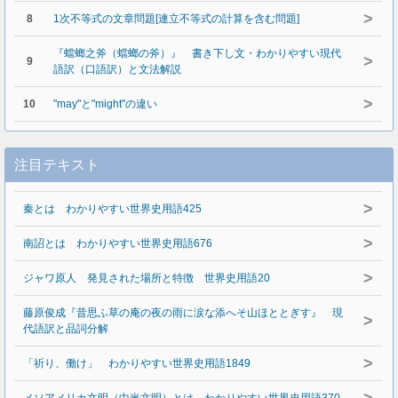
>
8
1次不等式の文章問題[連立不等式の計算を含む問題]
『蟷螂之斧（蟷螂の斧）』 書き下し文・わかりやすい現代
>
9
語訳（口語訳）と文法解説
>
10
"may"と"might"の違い
注目テキスト
>
秦とは わかりやすい世界史用語425
>
南詔とは わかりやすい世界史用語676
>
ジャワ原人 発見された場所と特徴 世界史用語20
藤原俊成『昔思ふ草の庵の夜の雨に涙な添へそ山ほととぎす』 現
>
代語訳と品詞分解
>
「祈り、働け」 わかりやすい世界史用語1849