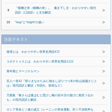
『蟷螂之斧（蟷螂の斧）』 書き下し文・わかりやすい現代
>
9
語訳（口語訳）と文法解説
>
10
"may"と"might"の違い
注目テキスト
>
後漢とは わかりやすい世界史用語472
>
コロナトゥスとは わかりやすい世界史用語1122
>
青年期とマージナルマン
百人一首42『契りきなかたみに袖をしぼりつつ末の松山波越さじと
>
は』現代語訳と解説（句切れ、歌枕など）
万葉集「春さらば逢はむと思ひし梅の花今日の遊びに相見つるか
>
も」の現代語訳と解説
ロシア革命とソ連の成立（レーニンの革命運動、対ソ干渉戦争な
>