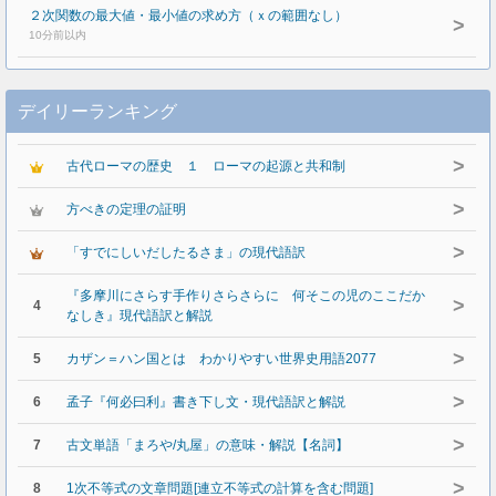
２次関数の最大値・最小値の求め方（ｘの範囲なし）
>
10分前以内
デイリーランキング
>
古代ローマの歴史 １ ローマの起源と共和制
>
方べきの定理の証明
>
「すでにしいだしたるさま」の現代語訳
『多摩川にさらす手作りさらさらに 何そこの児のここだか
>
4
なしき』現代語訳と解説
>
5
カザン＝ハン国とは わかりやすい世界史用語2077
>
6
孟子『何必曰利』書き下し文・現代語訳と解説
>
7
古文単語「まろや/丸屋」の意味・解説【名詞】
>
8
1次不等式の文章問題[連立不等式の計算を含む問題]