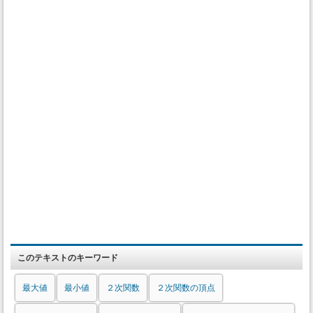
このテキストのキーワード
最大値
最小値
２次関数
２次関数の頂点