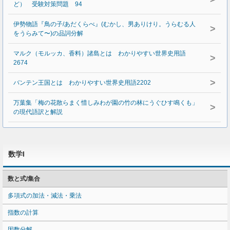
ど） 受験対策問題 94
伊勢物語『鳥の子/あだくらべ』(むかし、男ありけり。うらむる人
>
をうらみて〜)の品詞分解
マルク（モルッカ、香料）諸島とは わかりやすい世界史用語
>
2674
>
バンテン王国とは わかりやすい世界史用語2202
万葉集「梅の花散らまく惜しみわが園の竹の林にうぐひす鳴くも」
>
の現代語訳と解説
数学I
数と式/集合
多項式の加法・減法・乗法
指数の計算
因数分解