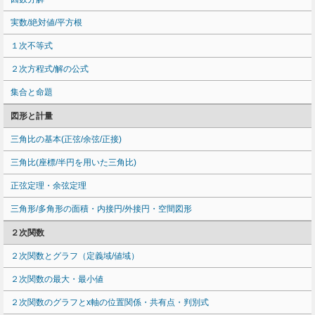
実数/絶対値/平方根
１次不等式
２次方程式/解の公式
集合と命題
図形と計量
三角比の基本(正弦/余弦/正接)
三角比(座標/半円を用いた三角比)
正弦定理・余弦定理
三角形/多角形の面積・内接円/外接円・空間図形
２次関数
２次関数とグラフ（定義域/値域）
２次関数の最大・最小値
２次関数のグラフとx軸の位置関係・共有点・判別式