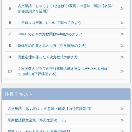
古文単語「じゃくまく/せきばく/寂寞」の意味・解説【名詞/
>
5
形容動詞タリ活用】
>
6
「モロッコ王国」について調べてみよう
>
7
0<a<1のときの対数関数y=logₐxのグラフ
>
8
連体詞の性質とみわけ方（中学国語の文法）
>
9
因数定理を使った４次方程式の解き方
２次関数のグラフの平行移動の解き方[y=ax²+bx+cをx軸に
>
10
p、y軸にq平行移動する]
注目テキスト
>
古文単語「あく/飽く」の意味・解説【カ行四段活用】
>
平家物語原文全集「烽火之沙汰 ３」
>
景教とは わかりやすい世界史用語643