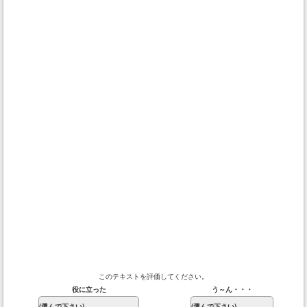
このテキストを評価してください。
役に立った
う～ん・・・