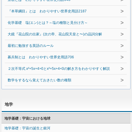
>
『本草綱目』とは わかりやすい世界史用語2187
>
化学基礎 塩(エン)とは？～塩の種類と見分け方～
>
大鏡『花山院の出家』(次の帝、花山院天皇と〜)の品詞分解
>
最初に勉強する英語のルール
>
募兵制とは わかりやすい世界史用語706
>
２次不等式 x²+5x+4>0とx²+5x+4<0の解き方をわかりやすく解説
>
数学をするなら覚えておきたい数の種類
地学
地学基礎：宇宙における地球
地学基礎：宇宙の誕生と銀河