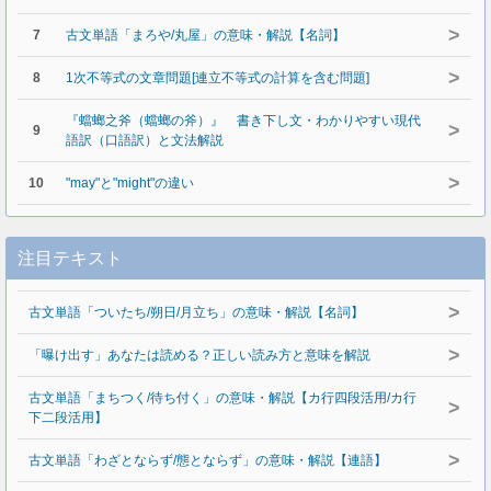
>
7
古文単語「まろや/丸屋」の意味・解説【名詞】
>
8
1次不等式の文章問題[連立不等式の計算を含む問題]
『蟷螂之斧（蟷螂の斧）』 書き下し文・わかりやすい現代
>
9
語訳（口語訳）と文法解説
>
10
"may"と"might"の違い
注目テキスト
>
古文単語「ついたち/朔日/月立ち」の意味・解説【名詞】
>
「曝け出す」あなたは読める？正しい読み方と意味を解説
古文単語「まちつく/待ち付く」の意味・解説【カ行四段活用/カ行
>
下二段活用】
>
古文単語「わざとならず/態とならず」の意味・解説【連語】