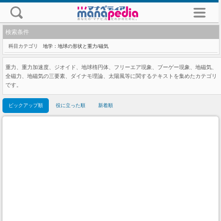
検索条件
科目カテゴリ
地学：地球の形状と重力/磁気
重力、重力加速度、ジオイド、地球楕円体、フリーエア現象、ブーゲー現象、地磁気、
全磁力、地磁気の三要素、ダイナモ理論、太陽風等に関するテキストを集めたカテゴリ
です。
ピックアップ順
役に立った順
新着順