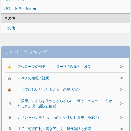
地学：恒星と銀河系
その他
その他
デイリーランキング
>
古代ローマの歴史 １ ローマの起源と共和制
>
方べきの定理の証明
>
「すでにしいだしたるさま」の現代語訳
『多摩川にさらす手作りさらさらに 何そこの児のここだか
>
4
なしき』現代語訳と解説
>
5
カザン＝ハン国とは わかりやすい世界史用語2077
>
6
孟子『何必曰利』書き下し文・現代語訳と解説