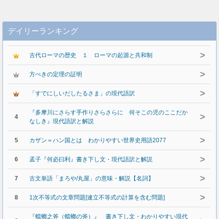
デイリーランキング
>
古代ローマの歴史 １ ローマの起源と共和制
>
方べきの定理の証明
>
「すでにしいだしたるさま」の現代語訳
『多摩川にさらす手作りさらさらに 何そこの児のここだか
>
4
なしき』現代語訳と解説
>
5
カザン＝ハン国とは わかりやすい世界史用語2077
>
6
孟子『何必曰利』書き下し文・現代語訳と解説
>
7
古文単語「まろや/丸屋」の意味・解説【名詞】
>
8
1次不等式の文章問題[連立不等式の計算を含む問題]
『蟷螂之斧（蟷螂の斧）』 書き下し文・わかりやすい現代