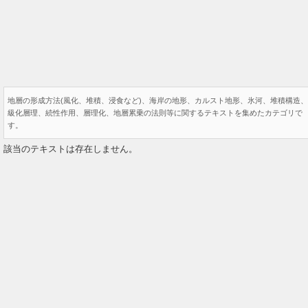
地層の形成方法(風化、堆積、浸食など)、海岸の地形、カルスト地形、氷河、堆積構造、
級化層理、続性作用、層理化、地層累乗の法則等に関するテキストを集めたカテゴリで
す。
該当のテキストは存在しません。