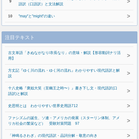
>
9
語訳（口語訳）と文法解説
>
10
"may"と"might"の違い
注目テキスト
古文単語「きぬながなり/衣長なり」の意味・解説【形容動詞ナリ活
>
用】
方丈記『ゆく川の流れ・ゆく河の流れ』わかりやすい現代語訳と解
>
説
十八史略『褒姒大笑（至幽王之時〜）』書き下し文・現代語訳(口
>
語訳)と解説
>
史思明とは わかりやすい世界史用語712
ファシズムの誕生、ソ連・アメリカの発展（スターリン体制、アメ
>
リカ社会の繁栄など） 受験対策問題 97
>
「神鳴るさわぎ」の現代語訳・品詞分解・敬意の向き