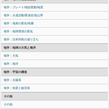
地学：プレート/地殻変動/地震
地学：火成活動/変成岩/造山帯
地学：地表の変化/地層
地学：地球環境の変化
地学：日本列島の成り立ち
地学：地球の大気と海洋
地学：大気
地学：海洋
地学：宇宙の構造
地学：太陽系
地学：恒星と銀河系
その他
その他