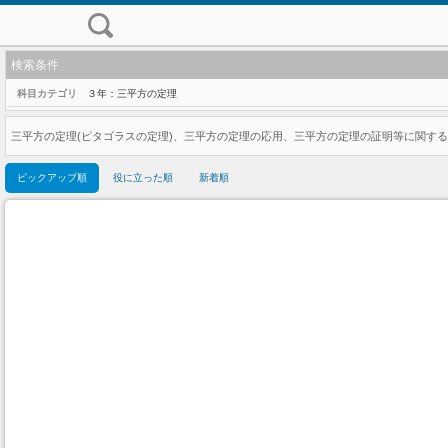
検索条件
科目カテゴリ
３年：三平方の定理
三平方の定理(ピタゴラスの定理)、三平方の定理の応用、三平方の定理の証明等に関す
ピックアップ順
役に立った順
新着順