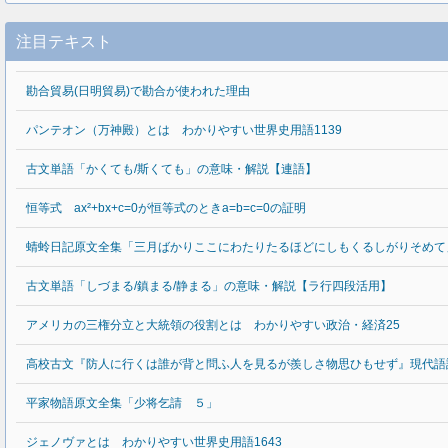
注目テキスト
勘合貿易(日明貿易)で勘合が使われた理由
パンテオン（万神殿）とは わかりやすい世界史用語1139
古文単語「かくても/斯くても」の意味・解説【連語】
恒等式 ax²+bx+c=0が恒等式のときa=b=c=0の証明
蜻蛉日記原文全集「三月ばかりここにわたりたるほどにしもくるしがりそめて
古文単語「しづまる/鎮まる/静まる」の意味・解説【ラ行四段活用】
アメリカの三権分立と大統領の役割とは わかりやすい政治・経済25
高校古文『防人に行くは誰が背と問ふ人を見るが羨しさ物思ひもせず』現代語
平家物語原文全集「少将乞請 ５」
ジェノヴァとは わかりやすい世界史用語1643