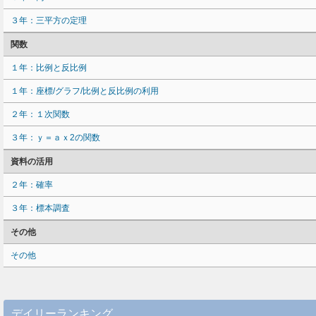
３年：三平方の定理
関数
１年：比例と反比例
１年：座標/グラフ/比例と反比例の利用
２年：１次関数
３年：ｙ＝ａｘ2の関数
資料の活用
２年：確率
３年：標本調査
その他
その他
デイリーランキング