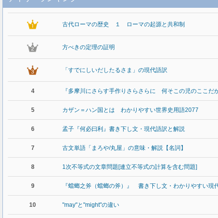
古代ローマの歴史 １ ローマの起源と共和制
方べきの定理の証明
「すでにしいだしたるさま」の現代語訳
4
『多摩川にさらす手作りさらさらに 何そこの児のここだ
5
カザン＝ハン国とは わかりやすい世界史用語2077
6
孟子『何必曰利』書き下し文・現代語訳と解説
7
古文単語「まろや/丸屋」の意味・解説【名詞】
8
1次不等式の文章問題[連立不等式の計算を含む問題]
9
『蟷螂之斧（蟷螂の斧）』 書き下し文・わかりやすい現
10
"may"と"might"の違い