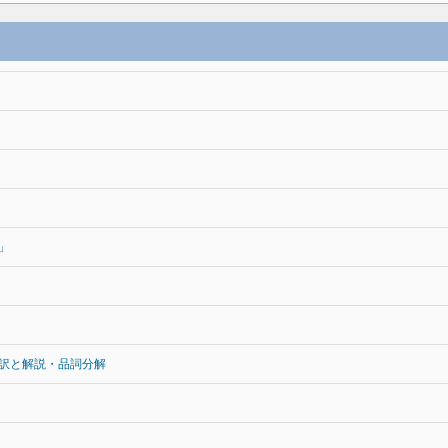
」
訳と解説・品詞分解