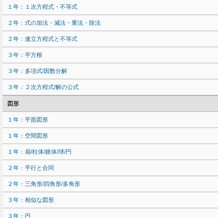
１年：１次方程式・不等式
２年：式の加法・減法・乗法・除法
２年：連立方程式と不等式
３年：平方根
３年：多項式/因数分解
３年：２次方程式/解の公式
図形
１年：平面図形
１年：空間図形
１年：扇/柱体/錐体/球/円
２年：平行と合同
２年：三角形/四角形/多角形
３年：相似な図形
３年：円