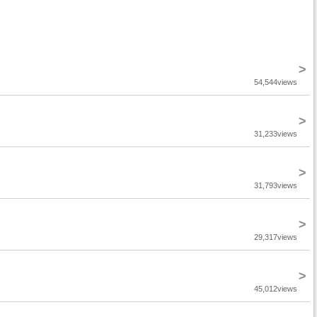
>
54,544views
>
31,233views
>
31,793views
>
29,317views
>
45,012views