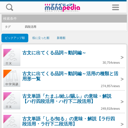
検索条件
タグ
四段活用
ピックアップ順
役に立った順
新着順
古文に出てくる品詞～動詞編～
>
30,754views
古文に出てくる品詞～動詞編～活用の種類と活
用形一覧
>
274,857views
古文単語「たまふ/給ふ/賜ふ」の意味・解説
【ハ行四段活用・ハ行下二段活用】
>
249,818views
古文単語「しる/知る」の意味・解説【ラ行四
段活用・ラ行下二段活用】
>