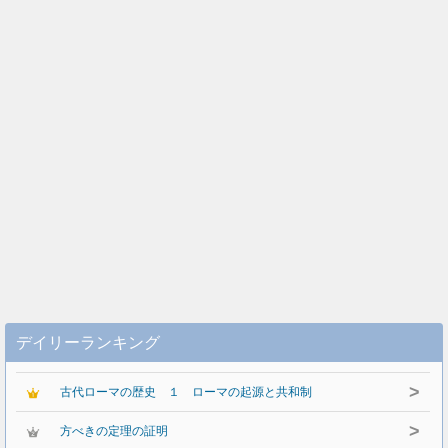
デイリーランキング
>
古代ローマの歴史 １ ローマの起源と共和制
>
方べきの定理の証明