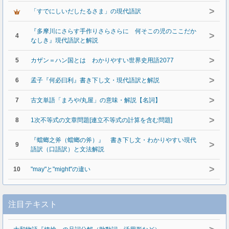
>
「すでにしいだしたるさま」の現代語訳
『多摩川にさらす手作りさらさらに 何そこの児のここだか
>
4
なしき』現代語訳と解説
>
5
カザン＝ハン国とは わかりやすい世界史用語2077
>
6
孟子『何必曰利』書き下し文・現代語訳と解説
>
7
古文単語「まろや/丸屋」の意味・解説【名詞】
>
8
1次不等式の文章問題[連立不等式の計算を含む問題]
『蟷螂之斧（蟷螂の斧）』 書き下し文・わかりやすい現代
>
9
語訳（口語訳）と文法解説
>
10
"may"と"might"の違い
注目テキスト