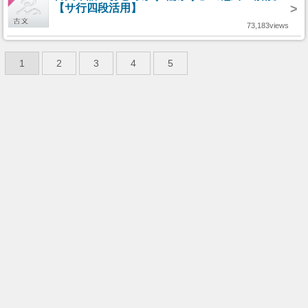
【サ行四段活用】
>
73,183views
1
2
3
4
5