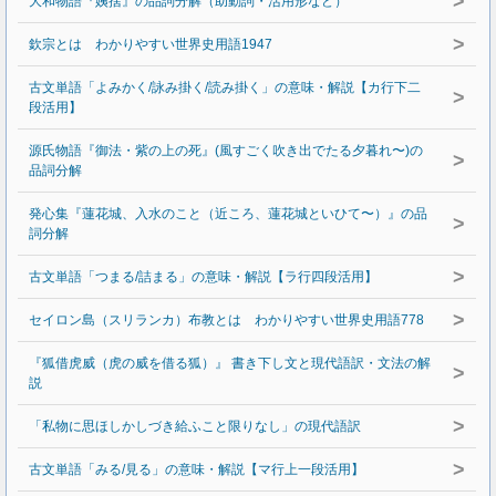
>
大和物語『姨捨』の品詞分解（助動詞・活用形など）
>
欽宗とは わかりやすい世界史用語1947
古文単語「よみかく/詠み掛く/読み掛く」の意味・解説【カ行下二
>
段活用】
源氏物語『御法・紫の上の死』(風すごく吹き出でたる夕暮れ〜)の
>
品詞分解
発心集『蓮花城、入水のこと（近ころ、蓮花城といひて〜）』の品
>
詞分解
>
古文単語「つまる/詰まる」の意味・解説【ラ行四段活用】
>
セイロン島（スリランカ）布教とは わかりやすい世界史用語778
『狐借虎威（虎の威を借る狐）』 書き下し文と現代語訳・文法の解
>
説
>
「私物に思ほしかしづき給ふこと限りなし」の現代語訳
>
古文単語「みる/見る」の意味・解説【マ行上一段活用】