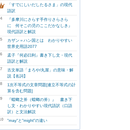
「すでにしいだしたるさま」の現代
語訳
4
『多摩川にさらす手作りさらさら
に 何そこの児のここだかなしき』
現代語訳と解説
5
カザン＝ハン国とは わかりやすい
世界史用語2077
6
孟子『何必曰利』書き下し文・現代
語訳と解説
7
古文単語「まろや/丸屋」の意味・解
説【名詞】
8
1次不等式の文章問題[連立不等式の計
算を含む問題]
9
『蟷螂之斧（蟷螂の斧）』 書き下
し文・わかりやすい現代語訳（口語
訳）と文法解説
10
"may"と"might"の違い