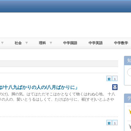
社会
理科
中学国語
中学英語
中学数学
前
1
/十八九ばかりの人の/八月ばかりに」
ののけ)。脚の気。はてはただそこはかとなくて物くはれぬ心地。 十八
りの人の、髪いとうるはしくて、たけばかりに、裾(すそ)いとふさや
前
1