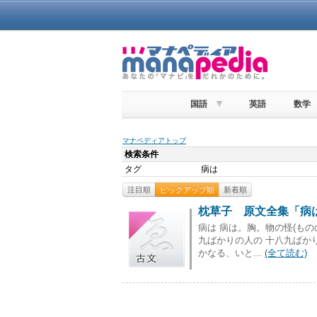
国語
英語
数学
マナペディアトップ
検索条件
タグ
病は
注目順
ピックアップ順
新着順
枕草子 原文全集「病は
病は 病は。胸。物の怪(も
九ばかりの人の 十八九ばか
かなる、いと...
(全て読む)