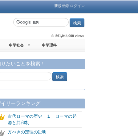
新規登録
ログイン
561,944,099 views
中学社会
中学理科
知りたいことを検索！
デイリーランキング
古代ローマの歴史 １ ローマの起
源と共和制
方べきの定理の証明