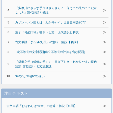
『多摩川にさらす手作りさらさらに 何そこの児のここだか
>
4
なしき』現代語訳と解説
>
5
カザン＝ハン国とは わかりやすい世界史用語2077
>
6
孟子『何必曰利』書き下し文・現代語訳と解説
>
7
古文単語「まろや/丸屋」の意味・解説【名詞】
>
8
1次不等式の文章問題[連立不等式の計算を含む問題]
『蟷螂之斧（蟷螂の斧）』 書き下し文・わかりやすい現代
>
9
語訳（口語訳）と文法解説
>
10
"may"と"might"の違い
注目テキスト
>
古文単語「おほわらは/大童」の意味・解説【名詞】