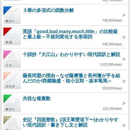
822,795views
３乗の多項式の因数分解
>
739,004views
英語「good,bad,many,much,little」の比較級
と最上級～不規則変化する形容詞
>
446,766views
十訓抄『大江山』わかりやすい現代語訳と解説
>
2,220,585views
薩長同盟の理由～なぜ薩摩藩と長州藩が手を結
んだのか/西郷隆盛・桂小五郎・坂本竜馬～
>
353,020views
共役な複素数
>
112,140views
史記『四面楚歌』(項王軍壁垓下〜)わかりやす
い現代語訳・書き下し文と解説
>