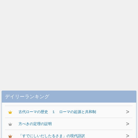
デイリーランキング
>
古代ローマの歴史 １ ローマの起源と共和制
>
方べきの定理の証明
>
「すでにしいだしたるさま」の現代語訳