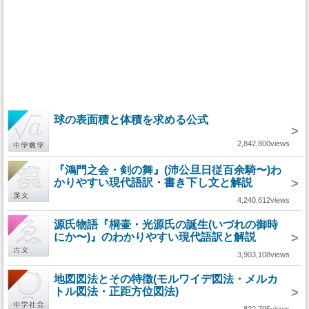
球の表面積と体積を求める公式
>
2,842,800views
『鴻門之会・剣の舞』(沛公旦日従百余騎〜)わ
かりやすい現代語訳・書き下し文と解説
>
4,240,612views
源氏物語『桐壷・光源氏の誕生(いづれの御時
にか〜)』のわかりやすい現代語訳と解説
>
3,903,108views
地図図法とその特徴(モルワイデ図法・メルカ
トル図法・正距方位図法)
>