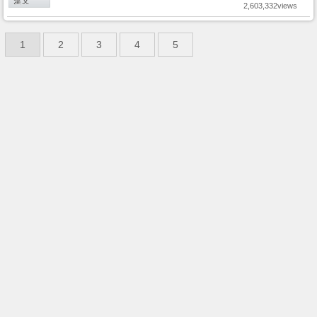
2,603,332views
1
2
3
4
5