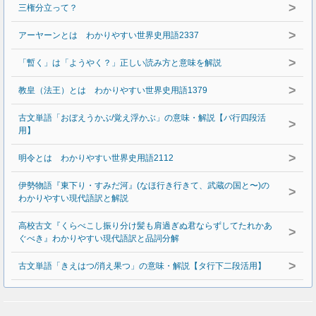
>
三権分立って？
>
アーヤーンとは わかりやすい世界史用語2337
>
「暫く」は「ようやく？」正しい読み方と意味を解説
>
教皇（法王）とは わかりやすい世界史用語1379
古文単語「おぼえうかぶ/覚え浮かぶ」の意味・解説【バ行四段活
>
用】
>
明令とは わかりやすい世界史用語2112
伊勢物語『東下り・すみだ河』(なほ行き行きて、武蔵の国と〜)の
>
わかりやすい現代語訳と解説
高校古文『くらべこし振り分け髪も肩過ぎぬ君ならずしてたれかあ
>
ぐべき』わかりやすい現代語訳と品詞分解
>
古文単語「きえはつ/消え果つ」の意味・解説【タ行下二段活用】