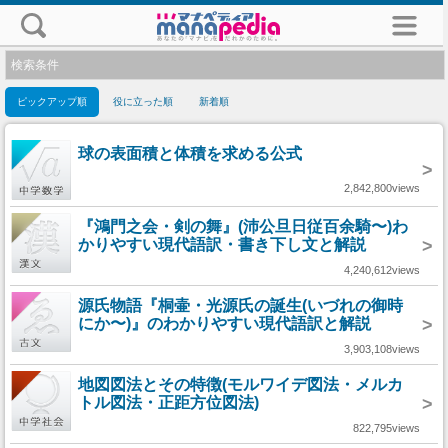
検索条件
ピックアップ順
役に立った順
新着順
球の表面積と体積を求める公式
>
2,842,800views
『鴻門之会・剣の舞』(沛公旦日従百余騎〜)わ
かりやすい現代語訳・書き下し文と解説
>
4,240,612views
源氏物語『桐壷・光源氏の誕生(いづれの御時
にか〜)』のわかりやすい現代語訳と解説
>
3,903,108views
地図図法とその特徴(モルワイデ図法・メルカ
トル図法・正距方位図法)
>
822,795views