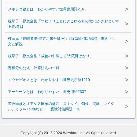
>
メキシコ銀とは わかりやすい世界史用語2161
枕草子 原文全集「つねよりことにきこゆるもの/絵にかきおとりす
>
る物/冬は」
柳宗元『捕蛇者説(悍吏之来吾郷〜)』現代語訳(口語訳)・書き下し
>
文と解説
>
枕草子 原文全集「成信の中将こそ/大蔵卿ばかり」
>
定積分の公式・計算法則の一覧
>
エウセビオスとは わかりやすい世界史用語1210
>
アーヤーンとは わかりやすい世界史用語2337
遊牧民族とオアシス国家の盛衰（スキタイ、匈奴、突厥、ウイグ
>
ル、カラ=ハン朝など） 受験対策問題 30
Copyright (C) 2012-2024 Wizshare Inc. All rights reserved.