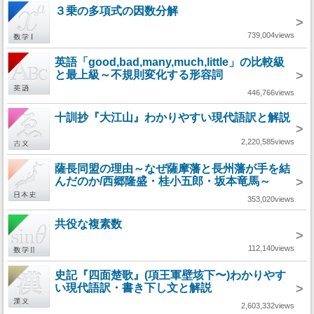
３乗の多項式の因数分解
>
739,004views
英語「good,bad,many,much,little」の比較級
と最上級～不規則変化する形容詞
>
446,766views
十訓抄『大江山』わかりやすい現代語訳と解説
>
2,220,585views
薩長同盟の理由～なぜ薩摩藩と長州藩が手を結
んだのか/西郷隆盛・桂小五郎・坂本竜馬～
>
353,020views
共役な複素数
>
112,140views
史記『四面楚歌』(項王軍壁垓下〜)わかりやす
い現代語訳・書き下し文と解説
>
2,603,332views