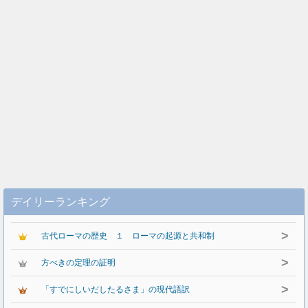
デイリーランキング
>
古代ローマの歴史 １ ローマの起源と共和制
>
方べきの定理の証明
>
「すでにしいだしたるさま」の現代語訳