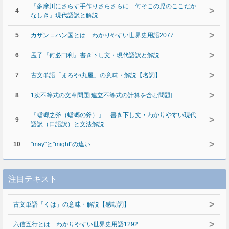
『多摩川にさらす手作りさらさらに 何そこの児のここだか
>
4
なしき』現代語訳と解説
>
5
カザン＝ハン国とは わかりやすい世界史用語2077
>
6
孟子『何必曰利』書き下し文・現代語訳と解説
>
7
古文単語「まろや/丸屋」の意味・解説【名詞】
>
8
1次不等式の文章問題[連立不等式の計算を含む問題]
『蟷螂之斧（蟷螂の斧）』 書き下し文・わかりやすい現代
>
9
語訳（口語訳）と文法解説
>
10
"may"と"might"の違い
注目テキスト
>
古文単語「くは」の意味・解説【感動詞】
>
六信五行とは わかりやすい世界史用語1292