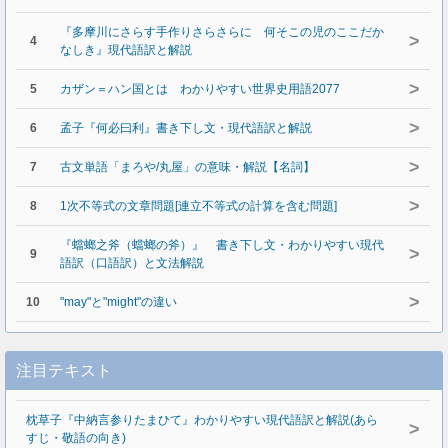
『多摩川にさらす手作りさらさらに 何そこの児のここだか
>
4
なしき』現代語訳と解説
>
5
カザン＝ハン国とは わかりやすい世界史用語2077
>
6
孟子『何必曰利』書き下し文・現代語訳と解説
>
7
古文単語「まろや/丸屋」の意味・解説【名詞】
>
8
1次不等式の文章問題[連立不等式の計算を含む問題]
『蟷螂之斧（蟷螂の斧）』 書き下し文・わかりやすい現代
>
9
語訳（口語訳）と文法解説
>
10
"may"と"might"の違い
注目テキスト
枕草子『中納言参りたまひて』わかりやすい現代語訳と解説(あら
>
すじ・敬語の向き)