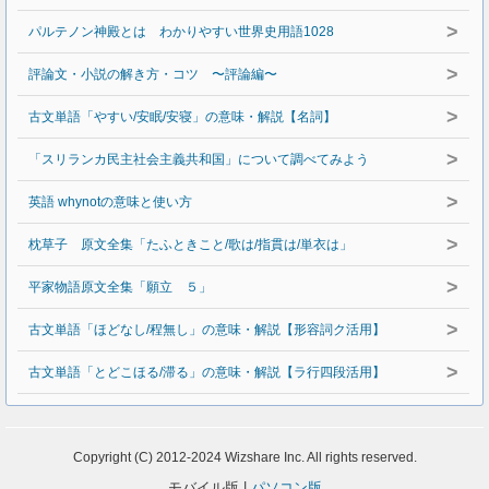
>
パルテノン神殿とは わかりやすい世界史用語1028
>
評論文・小説の解き方・コツ 〜評論編〜
>
古文単語「やすい/安眠/安寝」の意味・解説【名詞】
>
「スリランカ民主社会主義共和国」について調べてみよう
>
英語 whynotの意味と使い方
>
枕草子 原文全集「たふときこと/歌は/指貫は/単衣は」
>
平家物語原文全集「願立 ５」
>
古文単語「ほどなし/程無し」の意味・解説【形容詞ク活用】
>
古文単語「とどこほる/滞る」の意味・解説【ラ行四段活用】
Copyright (C) 2012-2024 Wizshare Inc. All rights reserved.
モバイル版 |
パソコン版