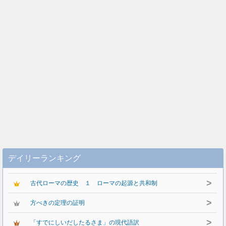
デイリーランキング
>
古代ローマの歴史 １ ローマの起源と共和制
>
方べきの定理の証明
>
「すでにしいだしたるさま」の現代語訳