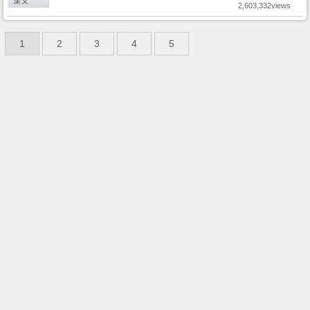
2,603,332views
1
2
3
4
5