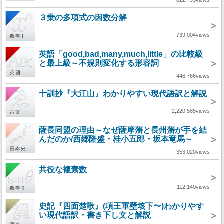
822,795views
３乗の多項式の因数分解
>
739,004views
英語「good,bad,many,much,little」の比較級
と最上級～不規則変化する形容詞
>
446,766views
十訓抄『大江山』わかりやすい現代語訳と解説
>
2,220,585views
薩長同盟の理由～なぜ薩摩藩と長州藩が手を結
んだのか/西郷隆盛・桂小五郎・坂本竜馬～
>
353,020views
共役な複素数
>
112,140views
史記『四面楚歌』(項王軍壁垓下〜)わかりやす
い現代語訳・書き下し文と解説
>