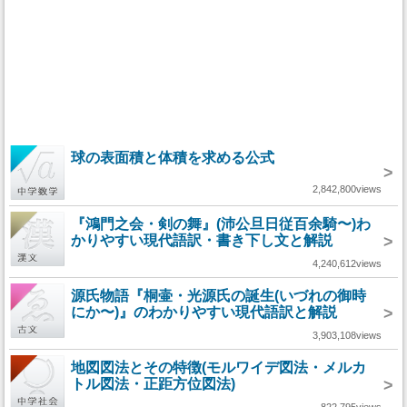
球の表面積と体積を求める公式
>
2,842,800views
『鴻門之会・剣の舞』(沛公旦日従百余騎〜)わ
かりやすい現代語訳・書き下し文と解説
>
4,240,612views
源氏物語『桐壷・光源氏の誕生(いづれの御時
にか〜)』のわかりやすい現代語訳と解説
>
3,903,108views
地図図法とその特徴(モルワイデ図法・メルカ
トル図法・正距方位図法)
>