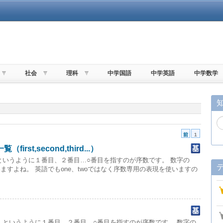
社会
理科
中学国語
中学英語
中学数学
前
1
st,second,third...）
というように１番目、２番目…○番目を指すのが序数です。 数字の
ますよね。 英語でもone、twoではなく序数専用の表現を使いますの
」というように１番目、２番目…○番目を指すのが序数です。 数字の