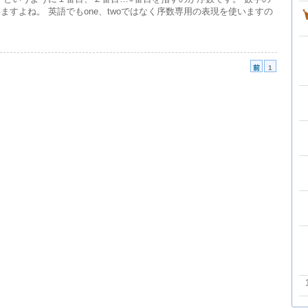
ますよね。 英語でもone、twoではなく序数専用の表現を使いますの
前
1