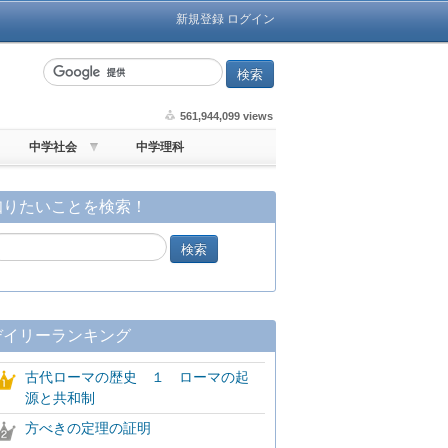
新規登録
ログイン
561,944,099 views
中学社会
中学理科
知りたいことを検索！
デイリーランキング
古代ローマの歴史 １ ローマの起
源と共和制
方べきの定理の証明