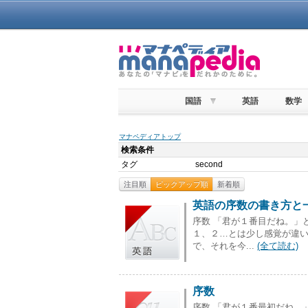
国語
英語
数学
マナペディアトップ
検索条件
タグ
second
注目順
ピックアップ順
新着順
英語の序数の書き方と一覧（fir
序数 「君が１番目だね。」
１、２…とは少し感覚が違い
で、それを今...
(全て読む)
序数
序数 「君が１番最初だね。