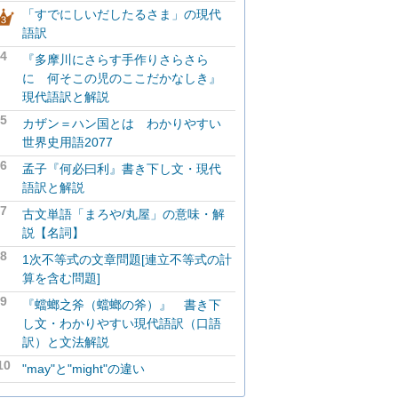
「すでにしいだしたるさま」の現代
語訳
4
『多摩川にさらす手作りさらさら
に 何そこの児のここだかなしき』
現代語訳と解説
5
カザン＝ハン国とは わかりやすい
世界史用語2077
6
孟子『何必曰利』書き下し文・現代
語訳と解説
7
古文単語「まろや/丸屋」の意味・解
説【名詞】
8
1次不等式の文章問題[連立不等式の計
算を含む問題]
9
『蟷螂之斧（蟷螂の斧）』 書き下
し文・わかりやすい現代語訳（口語
訳）と文法解説
10
"may"と"might"の違い