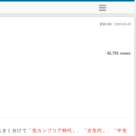
更新日時：
2023-01-23
42,791 views
大きく分けて「
先カンブリア時代
」、「
古生代
」、「
中生