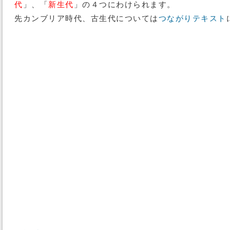
代
」、「
新生代
」の４つにわけられます。
先カンブリア時代、古生代については
つながりテキスト