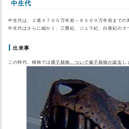
中生代
中生代は、２億４７００万年前～６５００万年前までの
中生代はさらに細かく、三畳紀、ジュラ紀、白亜紀の３
出来事
この時代、植物では
裸子植物、ついで被子植物が誕生
し