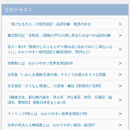
注目テキスト
>
「清げなる大人」の現代語訳・品詞分解・敬意の向き
>
紫式部日記「女郎花」(渡殿の戸口の局に見出だせば〜)の品詞分解
百人一首14『陸奥のしのぶもぢずり誰ゆゑに乱れそめにし我ならな
>
くに』わかりやすい現代語訳と解説(掛詞、序詞など)
>
州県制とは わかりやすい世界史用語638
>
沙石集『いみじき成敗/正直の徳』テストで出題されそうな問題
>
古文単語「さうなし/双無し」の意味・解説【形容詞ク活用】
【鎌倉文化、新仏教の誕生、浄土宗、浄土真宗、時宗、日蓮宗、臨
>
済宗、曹洞宗】 受験日本史まとめ 26
>
フィリップ4世とは わかりやすい世界史用語1785
>
日本の司法と人権保護とは わかりやすい政治・経済57