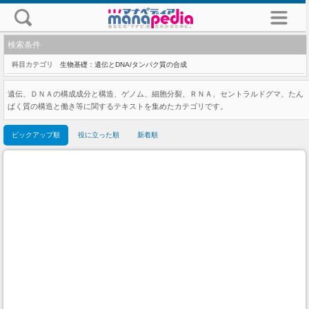
検索条件
科目カテゴリ
生物基礎：遺伝とDNA/タンパク質の合成
遺伝、ＤＮＡの構成成分と構造、ゲノム、細胞分裂、ＲＮＡ、セントラルドグマ、たん
ぱく質の構造と働き等に関するテキストを集めたカテゴリです。
ピックアップ順
役に立った順
新着順