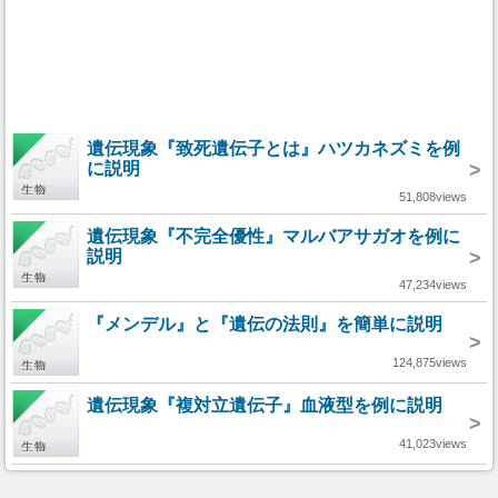
遺伝現象『致死遺伝子とは』ハツカネズミを例
に説明
>
51,808views
遺伝現象『不完全優性』マルバアサガオを例に
説明
>
47,234views
『メンデル』と『遺伝の法則』を簡単に説明
>
124,875views
遺伝現象『複対立遺伝子』血液型を例に説明
>
41,023views