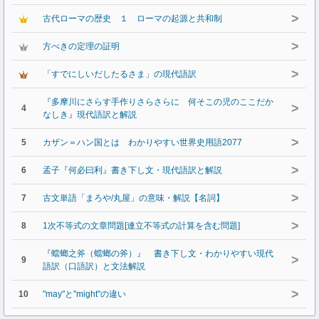
>
古代ローマの歴史 １ ローマの起源と共和制
>
方べきの定理の証明
>
「すでにしいだしたるさま」の現代語訳
『多摩川にさらす手作りさらさらに 何そこの児のここだか
>
4
なしき』現代語訳と解説
>
5
カザン＝ハン国とは わかりやすい世界史用語2077
>
6
孟子『何必曰利』書き下し文・現代語訳と解説
>
7
古文単語「まろや/丸屋」の意味・解説【名詞】
>
8
1次不等式の文章問題[連立不等式の計算を含む問題]
『蟷螂之斧（蟷螂の斧）』 書き下し文・わかりやすい現代
>
9
語訳（口語訳）と文法解説
>
10
"may"と"might"の違い