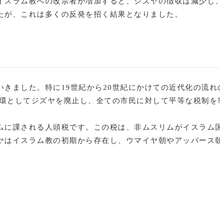
イスラム教への改宗者が増加すると、ジズヤの徴収は減少し
たが、これは多くの反発を招く結果となりました。
きました。特に19世紀から20世紀にかけての近代化の流
一環としてジズヤを廃止し、全ての市民に対して平等な税制を
ムに課される人頭税です。この税は、非ムスリムがイスラム
ヤはイスラム教の初期から存在し、ウマイヤ朝やアッバース