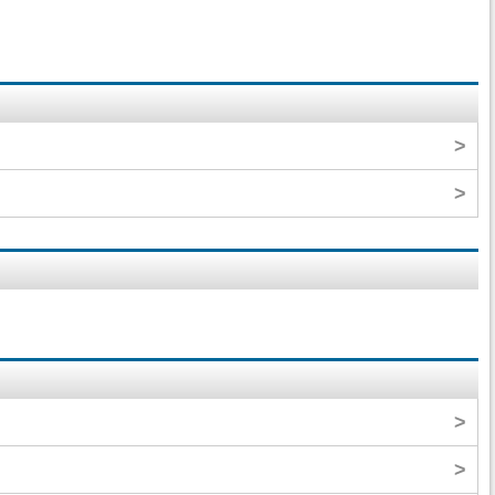
>
>
>
>