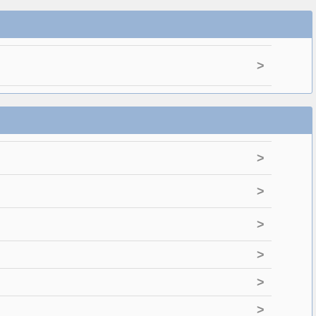
>
>
>
>
>
>
>