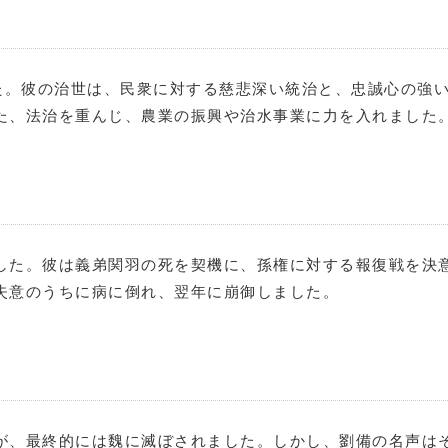
した。彼の治世は、民衆に対する慈悲深い統治と、忠誠心の強
た、法治を重んじ、農業の振興や治水事業に力を入れました
した。彼は義弟関羽の死を契機に、孫権に対する報復戦を決意
失意のうちに病に倒れ、翌年に崩御しました。
が、最終的には魏に滅ぼされました。しかし、劉備の名声は