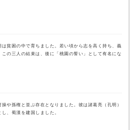
期は貧困の中で育ちました。若い頃から志を高く持ち、義
。この三人の結束は、後に「桃園の誓い」として有名にな
曹操や孫権と並ぶ存在となりました。彼は諸葛亮（孔明）
とし、蜀漢を建国しました。