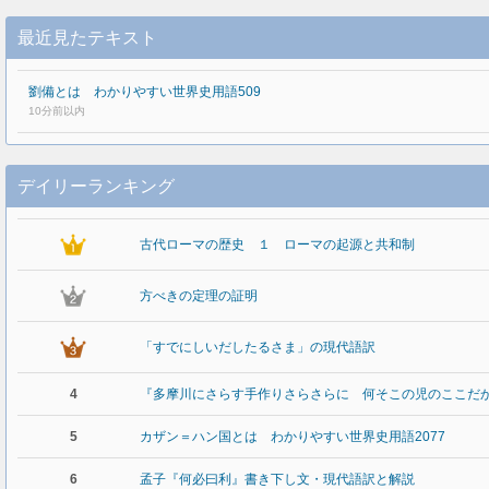
最近見たテキスト
劉備とは わかりやすい世界史用語509
10分前以内
デイリーランキング
古代ローマの歴史 １ ローマの起源と共和制
方べきの定理の証明
「すでにしいだしたるさま」の現代語訳
4
『多摩川にさらす手作りさらさらに 何そこの児のここだ
5
カザン＝ハン国とは わかりやすい世界史用語2077
6
孟子『何必曰利』書き下し文・現代語訳と解説