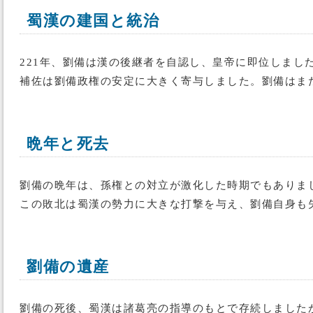
蜀漢の建国と統治
221年、劉備は漢の後継者を自認し、皇帝に即位しま
補佐は劉備政権の安定に大きく寄与しました。劉備はま
晩年と死去
劉備の晩年は、孫権との対立が激化した時期でもありま
この敗北は蜀漢の勢力に大きな打撃を与え、劉備自身も
劉備の遺産
劉備の死後、蜀漢は諸葛亮の指導のもとで存続しました