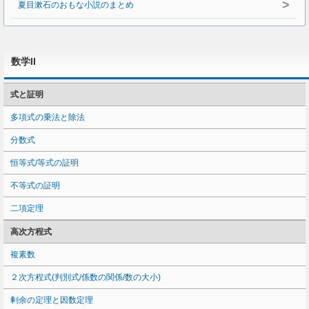
>
夏目漱石のおもな小説のまとめ
数学II
式と証明
多項式の乗法と除法
分数式
恒等式/等式の証明
不等式の証明
二項定理
高次方程式
複素数
２次方程式(判別式/係数の関係/数の大小)
剰余の定理と因数定理