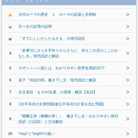
>
古代ローマの歴史 １ ローマの起源と共和制
>
方べきの定理の証明
>
「すでにしいだしたるさま」の現代語訳
『多摩川にさらす手作りさらさらに 何そこの児のここだか
>
4
なしき』現代語訳と解説
>
5
カザン＝ハン国とは わかりやすい世界史用語2077
>
6
孟子『何必曰利』書き下し文・現代語訳と解説
>
7
古文単語「まろや/丸屋」の意味・解説【名詞】
>
8
1次不等式の文章問題[連立不等式の計算を含む問題]
『蟷螂之斧（蟷螂の斧）』 書き下し文・わかりやすい現代
>
9
語訳（口語訳）と文法解説
>
10
"may"と"might"の違い