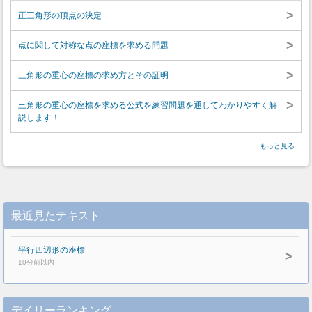
>
正三角形の頂点の決定
>
点に関して対称な点の座標を求める問題
>
三角形の重心の座標の求め方とその証明
>
三角形の重心の座標を求める公式を練習問題を通してわかりやすく解
説します！
もっと見る
最近見たテキスト
平行四辺形の座標
>
10分前以内
デイリーランキング