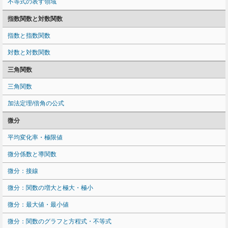
不等式の表す領域
指数関数と対数関数
指数と指数関数
対数と対数関数
三角関数
三角関数
加法定理/倍角の公式
微分
平均変化率・極限値
微分係数と導関数
微分：接線
微分：関数の増大と極大・極小
微分：最大値・最小値
微分：関数のグラフと方程式・不等式