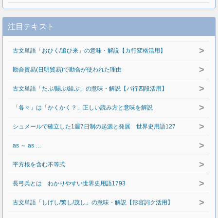
注目テキスト
>
古文単語「おひく/追ひ来」の意味・解説【カ行変格活用】
>
勘合貿易(日明貿易)で勘合が使われた理由
>
古文単語「たぶ/賜ぶ/給ぶ」の意味・解説【バ行四段活用】
>
「各々」は「かくかく？」正しい読み方と意味を解説
>
シュメールで確立した1週7日制の起源と発展 世界史用語127
>
as ～ as …
>
平方根を含む不等式
>
長弓兵とは わかりやすい世界史用語1793
>
古文単語「しげし/繁し/茂し」の意味・解説【形容詞ク活用】