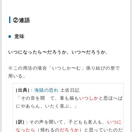
②連語
■
意味
いつになったら〜だろうか、いつ〜だろうか
。
※この用法の場合「いつしか〜む」係り結びの形で
用いる。
[出典]
：
海賊の恐れ
土佐日記
「その音を聞ゝて、童も嫗も
いつしか
と思ほへば
にやあらん、いたく喜ぶ。」
[訳]
：その声を聞いて、子どもも老人も、
いつに
なったら
（帰れるの
だろうか
）と思っていたのだ