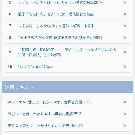
>
5
カザン＝ハン国とは わかりやすい世界史用語2077
>
6
孟子『何必曰利』書き下し文・現代語訳と解説
>
7
古文単語「まろや/丸屋」の意味・解説【名詞】
>
8
1次不等式の文章問題[連立不等式の計算を含む問題]
『蟷螂之斧（蟷螂の斧）』 書き下し文・わかりやすい現代
>
9
語訳（口語訳）と文法解説
>
10
"may"と"might"の違い
注目テキスト
>
スレイマン1世とは わかりやすい世界史用語2328
>
ラブレーとは わかりやすい世界史用語2517
>
デロス同盟とは わかりやすい世界史用語964