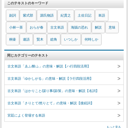
このテキストのキーワード
副詞
紫式部
源氏物語
紀貫之
土佐日記
単語
小林一茶
おらが春
古文単語
海賊の恐れ
解説
意味
桐壷
連語
賢木
総角
いつしか
何時しか
同じカテゴリーのテキスト
>
古文単語「ゑふ/酔ふ」の意味・解説【ハ行四段活用】
>
古文単語「ゆかしがる」の意味・解説【ラ行四段活用】
>
古文単語「はかりこと/謀り事/謀/策」の意味・解説【名詞】
>
古文単語「さりとて/然りとて」の意味・解説【接続詞】
>
宮廷によく登場する単語
もっと見る