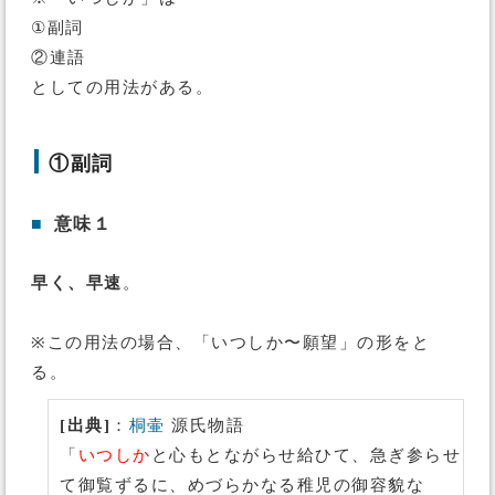
①副詞
②連語
としての用法がある。
①副詞
■
意味１
早く、早速
。
※この用法の場合、「いつしか〜願望」の形をと
る。
[出典]
：
桐壷
源氏物語
「
いつしか
と心もとながらせ給ひて、急ぎ参らせ
て御覧ずるに、めづらかなる稚児の御容貌な