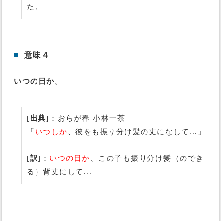
た。
■
意味４
いつの日か
。
[出典]
：おらが春 小林一茶
「
いつしか
、彼をも振り分け髪の丈になして...」
[訳]
：
いつの日か
、この子も振り分け髪（のでき
る）背丈にして...