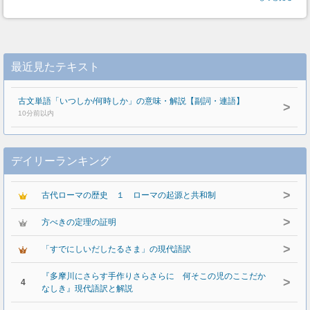
最近見たテキスト
古文単語「いつしか/何時しか」の意味・解説【副詞・連語】
>
10分前以内
デイリーランキング
>
古代ローマの歴史 １ ローマの起源と共和制
>
方べきの定理の証明
>
「すでにしいだしたるさま」の現代語訳
『多摩川にさらす手作りさらさらに 何そこの児のここだか
>
4
なしき』現代語訳と解説