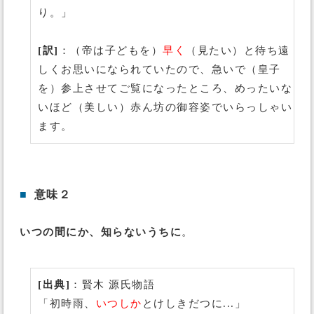
り。」
[訳]
：（帝は子どもを）
早く
（見たい）と待ち遠
しくお思いになられていたので、急いで（皇子
を）参上させてご覧になったところ、めったいな
いほど（美しい）赤ん坊の御容姿でいらっしゃい
ます。
■
意味２
いつの間にか、知らないうちに
。
[出典]
：賢木 源氏物語
「初時雨、
いつしか
とけしきだつに...」