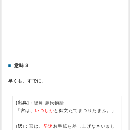
■
意味３
早くも、すでに
。
[出典]
：総角 源氏物語
「宮は、
いつしか
と御文たてまつりたまふ。」
[訳]
：宮は、
早速
お手紙を差し上げなさいまし