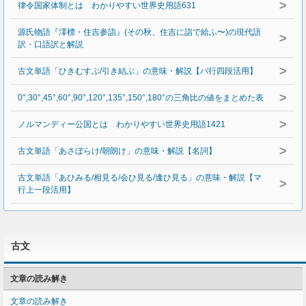
>
律令国家体制とは わかりやすい世界史用語631
源氏物語『澪標・住吉参詣』(その秋、住吉に詣で給ふ〜)の現代語
>
訳・口語訳と解説
>
古文単語「ひきむすぶ/引き結ぶ」の意味・解説【バ行四段活用】
>
0°,30°,45°,60°,90°,120°,135°,150°,180°の三角比の値をまとめた表
>
ノルマンディー公国とは わかりやすい世界史用語1421
>
古文単語「あさぼらけ/朝朗け」の意味・解説【名詞】
古文単語「あひみる/相見る/会ひ見る/逢ひ見る」の意味・解説【マ
>
行上一段活用】
古文
文章の読み解き
文章の読み解き