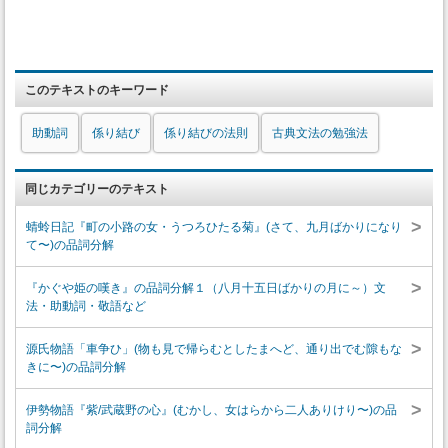
このテキストのキーワード
助動詞
係り結び
係り結びの法則
古典文法の勉強法
同じカテゴリーのテキスト
>
蜻蛉日記『町の小路の女・うつろひたる菊』(さて、九月ばかりになり
て〜)の品詞分解
>
『かぐや姫の嘆き』の品詞分解１（八月十五日ばかりの月に～）文
法・助動詞・敬語など
>
源氏物語「車争ひ」(物も見で帰らむとしたまへど、通り出でむ隙もな
きに〜)の品詞分解
>
伊勢物語『紫/武蔵野の心』(むかし、女はらから二人ありけり〜)の品
詞分解