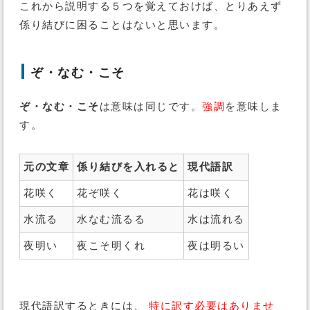
これから説明する５つを覚えておけば、とりあえず
係り結びに困ることはないと思います。
ぞ・なむ・こそ
ぞ・なむ・こそ
は意味は同じです。
強調
を意味しま
す。
元の文章
係り結びを入れると
現代語訳
花咲く
花ぞ咲く
花は咲く
水流る
水なむ流るる
水は流れる
夜明い
夜こそ明くれ
夜は明るい
現代語訳するときには、
特に訳す必要はありませ