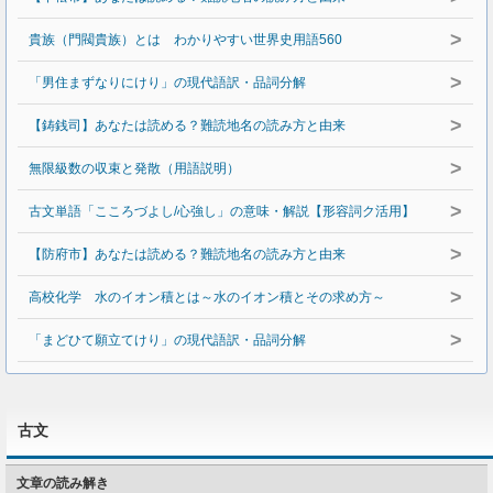
>
貴族（門閥貴族）とは わかりやすい世界史用語560
>
「男住まずなりにけり」の現代語訳・品詞分解
>
【鋳銭司】あなたは読める？難読地名の読み方と由来
>
無限級数の収束と発散（用語説明）
>
古文単語「こころづよし/心強し」の意味・解説【形容詞ク活用】
>
【防府市】あなたは読める？難読地名の読み方と由来
>
高校化学 水のイオン積とは～水のイオン積とその求め方～
>
「まどひて願立てけり」の現代語訳・品詞分解
古文
文章の読み解き