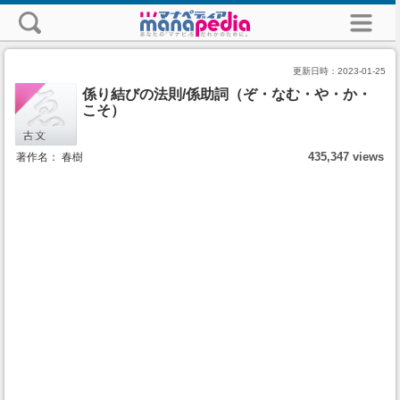
更新日時：
2023-01-25
係り結びの法則/係助詞（ぞ・なむ・や・か・
こそ）
435,347 views
著作名： 春樹