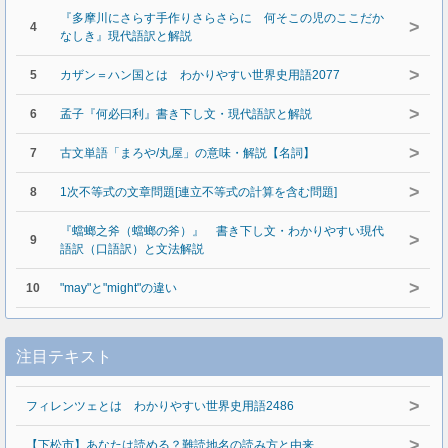
『多摩川にさらす手作りさらさらに 何そこの児のここだか
>
4
なしき』現代語訳と解説
>
5
カザン＝ハン国とは わかりやすい世界史用語2077
>
6
孟子『何必曰利』書き下し文・現代語訳と解説
>
7
古文単語「まろや/丸屋」の意味・解説【名詞】
>
8
1次不等式の文章問題[連立不等式の計算を含む問題]
『蟷螂之斧（蟷螂の斧）』 書き下し文・わかりやすい現代
>
9
語訳（口語訳）と文法解説
>
10
"may"と"might"の違い
注目テキスト
>
フィレンツェとは わかりやすい世界史用語2486
>
【下松市】あなたは読める？難読地名の読み方と由来