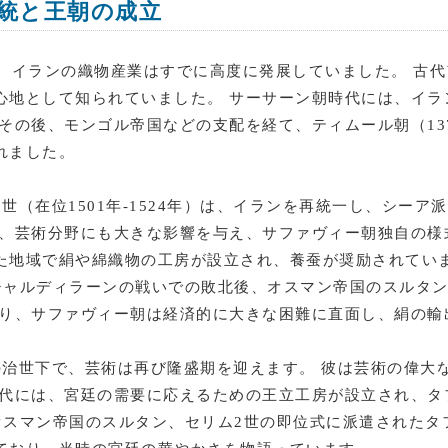
統と王朝の成立
で、イランの織物産業はすでに高度に発展していました。 古
心地として知られていました。 サーサーン朝時代には、イラ
その後、モンゴル帝国などの支配を経て、ティムール朝（137
れました。
世（在位1501年-1524年）は、イランを再統一し、シー
は、芸術分野にも大きな影響を与え、サファヴィー朝独自の様
た地域で絹や綿織物の工房が設立され、養蚕が奨励されていま
のチャルディラーンの戦いでの敗北後、オスマン帝国のスルタ
より、サファヴィー朝は経済的に大きな困難に直面し、絹の輸
年）の治世下で、芸術は再び隆盛期を迎えます。 彼は芸術の偉
時代には、宮廷の需要に応えるための王立工房が設立され、タ
にオスマン帝国のスルタン、セリム2世の即位式に派遣された