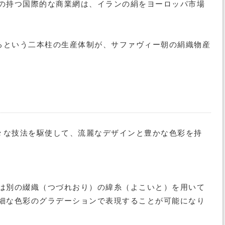
の持つ国際的な商業網は、イランの絹をヨーロッパ市場
るという二本柱の生産体制が、サファヴィー朝の絹織物産
々な技法を駆使して、流麗なデザインと豊かな色彩を持
は別の綴織（つづれおり）の緯糸（よこいと）を用いて
細な色彩のグラデーションで表現することが可能になり