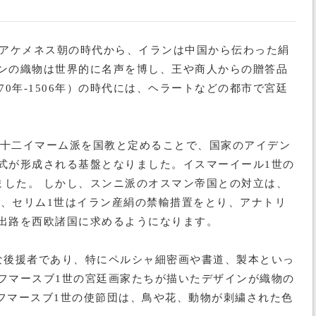
代アケメネス朝の時代から、イランは中国から伝わった絹
ンの織物は世界的に名声を博し、王や商人からの贈答品
0年-1506年）の時代には、ヘラートなどの都市で宮廷
ア派十二イマーム派を国教と定めることで、国家のアイデン
式が形成される基盤となりました。イスマーイール1世の
した。 しかし、スンニ派のオスマン帝国との対立は、
ン、セリム1世はイラン産絹の禁輸措置をとり、アナトリ
出路を西欧諸国に求めるようになります。
大な後援者であり、特にペルシャ細密画や書道、製本といっ
フマースブ1世の宮廷画家たちが描いたデザインが織物の
タフマースブ1世の使節団は、鳥や花、動物が刺繍された色