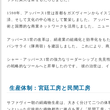
1598年、アッバース1世は首都をガズヴィーンからイ
済、そして文化の中心地として繁栄しました。 アッバ
術と国際的な商業ネットワークを活用しました。 ニュ
アッバース1世の改革は、絹産業の組織化と効率化をも
バンサライ（隊商宿）を建設しました。 これにより、
シャー・アッバース1世の強力なリーダーシップと先見
の戦略的なツールへと昇華したのです。 彼の治世は、
生産体制：宮廷工房と民間工房
サファヴィー朝の絹織物生産は、大きく分けて二つの体
ンといった伝統的な織物都市に拠点を置く「民間工房」