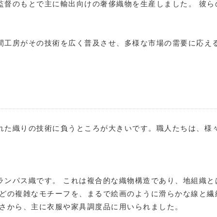
監督のもとで主に輸出向けの奢侈織物を生産しました。 彼ら
間工房がその技術を広く普及させ、多様な市場の需要に応え
れた織りの技術に負うところが大きいです。職人たちは、様
ランパス織です。 これは複合的な織物構造であり、地組織と
などの複雑なモチーフを、まるで絵画のように滑らかな線と繊
高さから、主に衣服や家具調度品に用いられました。