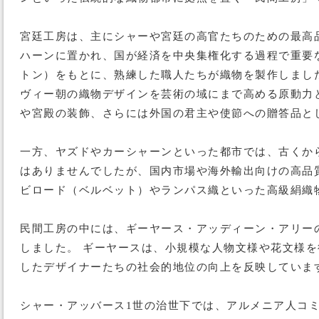
宮廷工房は、主にシャーや宮廷の高官たちのための最高
ハーンに置かれ、国が経済を中央集権化する過程で重要
トン）をもとに、熟練した職人たちが織物を製作しまし
ヴィー朝の織物デザインを芸術の域にまで高める原動力
や宮殿の装飾、さらには外国の君主や使節への贈答品と
一方、ヤズドやカーシャーンといった都市では、古くか
はありませんでしたが、国内市場や海外輸出向けの高品
ビロード（ベルベット）やランパス織といった高級絹織
民間工房の中には、ギーヤース・アッディーン・アリー
しました。 ギーヤースは、小規模な人物文様や花文様
したデザイナーたちの社会的地位の向上を反映していま
シャー・アッバース1世の治世下では、アルメニア人コ