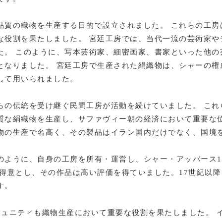
品質の織物を生産する目的で設立されました。 これらの工房
な役割を果たしました。 宮廷工房では、当代一流の芸術家や
た。 このように、写本芸術家、細密画家、書家といった他の
となりました。 宮廷工房で生産された絹織物は、シャーの権
して用いられました。
らの伝統を受け継ぐ民間工房が活動を続けていました。 これ
質な絹織物を生産し、サファヴィー朝の経済において重要な位
物の生産で名高く、その製品はイラン国内だけでなく、国境
のように、自身の工房を所有・運営し、シャー・アッバース
を得意とし、その作品は高い評価を得ていました。17世紀以
す。
ミュニティも織物生産において重要な役割を果たしました。 