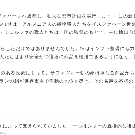
スファハーンへ遷都し、壮大な都市計画を実行します。 この
ース1世は、アルメニア人の織物職人たちをイスファハーン近
ー・ジュルファの職人たちは、国の監督のもとで、主に輸出向
たらしただけではありませんでした。彼はインフラ整備にも
商人たちはより安全かつ迅速に商品を輸送できるようになり、
性のある政策によって、サファヴィー朝の絹は単なる商品か
イランの絹が世界市場で不動の地位を築き、その名声を不朽の
制によって支えられていました。一つはシャーの直接的な後
です。