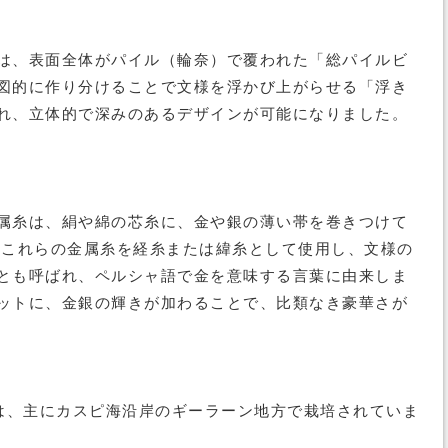
は、表面全体がパイル（輪奈）で覆われた「総パイルビ
図的に作り分けることで文様を浮かび上がらせる「浮き
れ、立体的で深みのあるデザインが可能になりました。
属糸は、絹や綿の芯糸に、金や銀の薄い帯を巻きつけて
 これらの金属糸を経糸または緯糸として使用し、文様の
とも呼ばれ、ペルシャ語で金を意味する言葉に由来しま
ットに、金銀の輝きが加わることで、比類なき豪華さが
は、主にカスピ海沿岸のギーラーン地方で栽培されていま