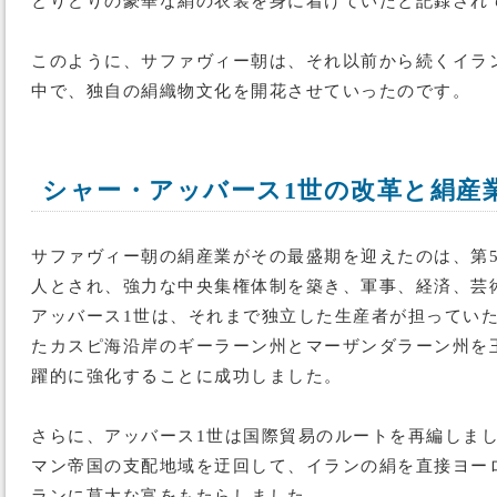
とりどりの豪華な絹の衣装を身に着けていたと記録され
このように、サファヴィー朝は、それ以前から続くイラ
中で、独自の絹織物文化を開花させていったのです。
シャー・アッバース1世の改革と絹産
サファヴィー朝の絹産業がその最盛期を迎えたのは、第5代
人とされ、強力な中央集権体制を築き、軍事、経済、芸
アッバース1世は、それまで独立した生産者が担ってい
たカスピ海沿岸のギーラーン州とマーザンダラーン州を
躍的に強化することに成功しました。
さらに、アッバース1世は国際貿易のルートを再編しま
マン帝国の支配地域を迂回して、イランの絹を直接ヨー
ランに莫大な富をもたらしました。