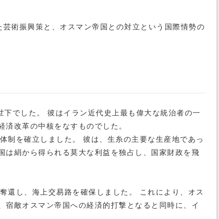
た芸術振興策と、オスマン帝国との対立という国際情勢の
治世下でした。 彼はイラン近代史上最も偉大な統治者の一
経済改革の中核をなすものでした。
体制を確立しました。 彼は、生糸の主要な生産地であっ
国は絹から得られる莫大な利益を独占し、国家財政を飛
奪還し、海上交易路を確保しました。 これにより、オス
、宿敵オスマン帝国への経済的打撃となると同時に、イ