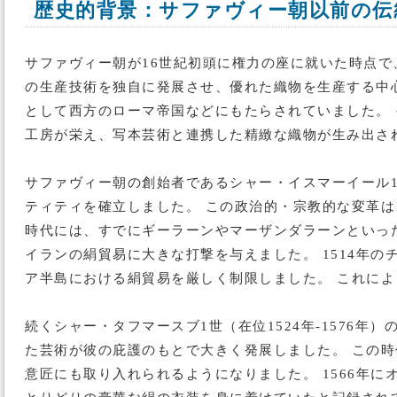
歴史的背景：サファヴィー朝以前の伝
サファヴィー朝が16世紀初頭に権力の座に就いた時点
の生産技術を独自に発展させ、優れた織物を生産する中
として西方のローマ帝国などにもたらされていました。 
工房が栄え、写本芸術と連携した精緻な織物が生み出さ
サファヴィー朝の創始者であるシャー・イスマーイール1
ティティを確立しました。 この政治的・宗教的な変革
時代には、すでにギーラーンやマーザンダラーンといっ
イランの絹貿易に大きな打撃を与えました。 1514年
ア半島における絹貿易を厳しく制限しました。 これに
続くシャー・タフマースブ1世（在位1524年-1576
た芸術が彼の庇護のもとで大きく発展しました。 この
意匠にも取り入れられるようになりました。 1566年