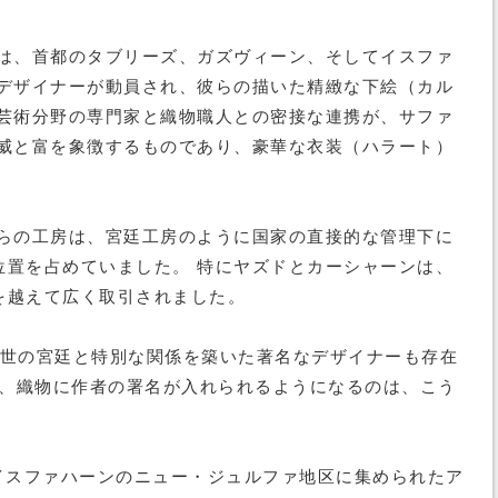
は、首都のタブリーズ、ガズヴィーン、そしてイスファ
デザイナーが動員され、彼らの描いた精緻な下絵（カル
芸術分野の専門家と織物職人との密接な連携が、サファ
威と富を象徴するものであり、豪華な衣装（ハラート）
らの工房は、宮廷工房のように国家の直接的な管理下に
置を占めていました。 特にヤズドとカーシャーンは、
を越えて広く取引されました。
1世の宮廷と特別な関係を築いた著名なデザイナーも存在
降、織物に作者の署名が入れられるようになるのは、こう
イスファハーンのニュー・ジュルファ地区に集められたア