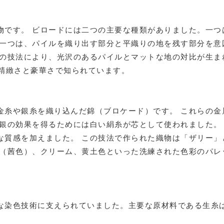
物です。 ビロードには二つの主要な種類がありました。一つ
う一つは、パイルを織り出す部分と平織りの地を残す部分を意
この技法により、光沢のあるパイルとマットな地の対比が生ま
の精緻さと豪華さで知られています。
金糸や銀糸を織り込んだ錦（ブロケード）です。 これらの金
、銀の効果を得るためには白い絹糸が芯として使われました。
な質感を加えました。 この技法で作られた織物は「ザリー」
ン（茜色）、クリーム、黄土色といった洗練された色彩のパレ
な染色技術に支えられていました。主要な原材料である生糸