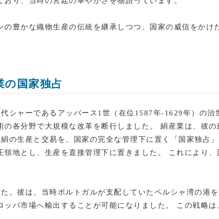
ており、当時の宮廷の華やかさを物語っています。
ンの豊かな織物生産の伝統を継承しつつ、国家の威信をかけ
業の国家独占
シャーであるアッバース1世（在位1587年-1629年）の
術の各分野で大規模な改革を断行しました。 絹産業は、彼の
た絹の生産と交易を、国家の完全な管理下に置く「国家独占」
王領地とし、生産を直接管理下に置きました。 これにより、
した。彼は、当時ポルトガルが支配していたペルシャ湾の港を
ロッパ市場へ輸出することが可能になりました。 この戦略は