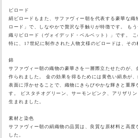
ビロード
絹ビロードもまた、サファヴィー朝を代表する豪華な織
ロード」で、しなやかで贅沢な手触りが特徴です。 も
織りビロード（ヴォイデッド・ベルベット）」です。 
特に、17世紀に制作された人物文様のビロードは、そ
錦
サファヴィー朝の織物の豪華さを一層際立たせたのが、
作られました。 金の効果を得るためには黄色い絹糸が
表面に浮かせることで、織物にきらびやかな輝きと重厚
す。 ピスタチオグリーン、サーモンピンク、アリザリ
生まれました。
素材と染色
サファヴィー朝の絹織物の品質は、良質な原材料と高度
した。