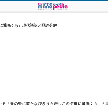
に鶯鳴くも』現代語訳と品詞分解
いる「
春の野に霞たなびきうら悲しこの夕影に鶯鳴くも
」の