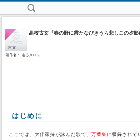
高校古文『春の野に霞たなびきうら悲しこの夕影
著作名： 走るメロス
はじめに
ここでは、大伴家持が詠んだ歌で、
万葉集
に収録されて