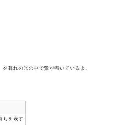
。夕暮れの光の中で鶯が鳴いているよ。
持ちを表す