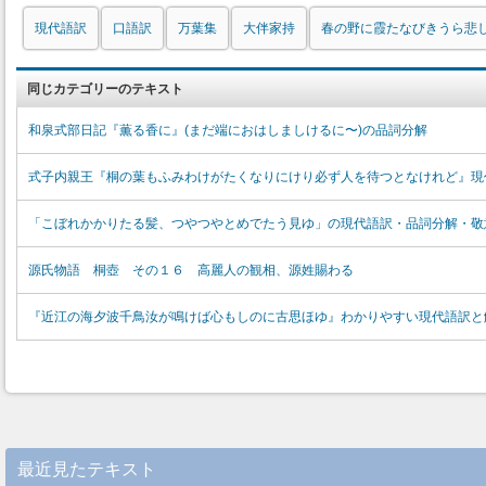
現代語訳
口語訳
万葉集
大伴家持
春の野に霞たなびきうら悲
同じカテゴリーのテキスト
和泉式部日記『薫る香に』(まだ端におはしましけるに〜)の品詞分解
式子内親王『桐の葉もふみわけがたくなりにけり必ず人を待つとなけれど』現
「こぼれかかりたる髪、つやつやとめでたう見ゆ」の現代語訳・品詞分解・敬
源氏物語 桐壺 その１６ 高麗人の観相、源姓賜わる
『近江の海夕波千鳥汝が鳴けば心もしのに古思ほゆ』わかりやすい現代語訳と
最近見たテキスト