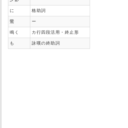
に
格助詞
鶯
ー
鳴く
カ行四段活用・終止形
も
詠嘆の終助詞