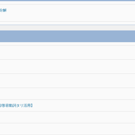
分解
詞/形容動詞タリ活用】