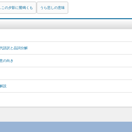
しこの夕影に鶯鳴くも
うら悲しの意味
代語訳と品詞分解
意の向き
解説