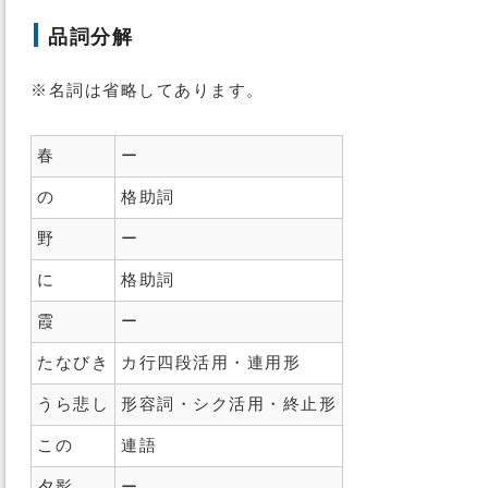
品詞分解
※名詞は省略してあります。
春
ー
の
格助詞
野
ー
に
格助詞
霞
ー
たなびき
カ行四段活用・連用形
うら悲し
形容詞・シク活用・終止形
この
連語
夕影
ー