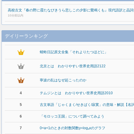
高校古文『春の野に霞たなびきうら悲しこの夕影に鶯鳴くも』現代語訳と品詞
10分前以内
デイリーランキング
蜻蛉日記原文全集「それよりたつほどに」
北京とは わかりやすい世界史用語2122
寧波の乱はなぜ起こったのか
4
テムジンとは わかりやすい世界史用語2010
5
古文単語「じゃくまく/せきばく/寂寞」の意味・解説【名
6
「モロッコ王国」について調べてみよう
7
0<a<1のときの対数関数y=logₐxのグラフ