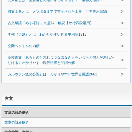
>
完新世とは 更新世との違いをわかりやすく 世界史用語8
>
彩文土器とは メソポタミアで重宝された土器 世界史用語58
>
古文単語「めす/召す」の意味・解説【サ行四段活用】
>
李朝（大越）とは わかりやすい世界史用語1913
>
空間ベクトルの内積
高校古文『あるものと忘れつつなほなき人をいづらと問ふぞ悲しか
>
りける』わかりやすい現代語訳と品詞分解
>
カルヴァン派の公認とは わかりやすい世界史用語2662
古文
文章の読み解き
文章の読み解き