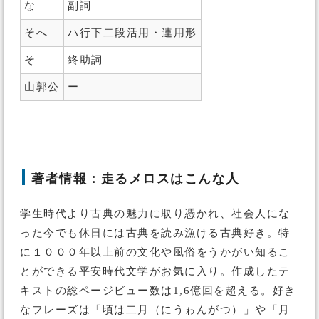
な
副詞
そへ
ハ行下二段活用・連用形
そ
終助詞
山郭公
ー
著者情報：走るメロスはこんな人
学生時代より古典の魅力に取り憑かれ、社会人にな
った今でも休日には古典を読み漁ける古典好き。特
に１０００年以上前の文化や風俗をうかがい知るこ
とができる平安時代文学がお気に入り。作成したテ
キストの総ページビュー数は1,6億回を超える。好き
なフレーズは「頃は二月（にうゎんがつ）」や「月