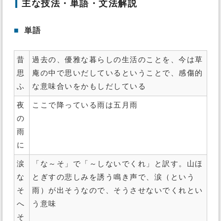
主な技法・単語・文法解説
■
単語
昔
過去の、優雅な暮らしの生活のことを、今は草
思
庵の中で思いだしているということで、感傷的
ふ
な意味合いをかもしだしている
夜
ここで降っている雨は五月雨
の
雨
に
涙
「な～そ」で「～しないでくれ」と訳す。山ほ
な
とぎすの悲しみを誘う鳴き声で、涙（という
そ
雨）が出そうなので、そうさせないでくれとい
へ
う意味
そ