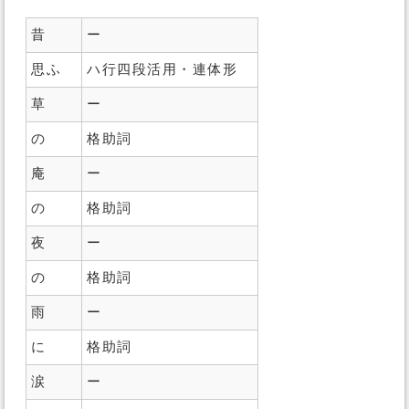
昔
ー
思ふ
ハ行四段活用・連体形
草
ー
の
格助詞
庵
ー
の
格助詞
夜
ー
の
格助詞
雨
ー
に
格助詞
涙
ー