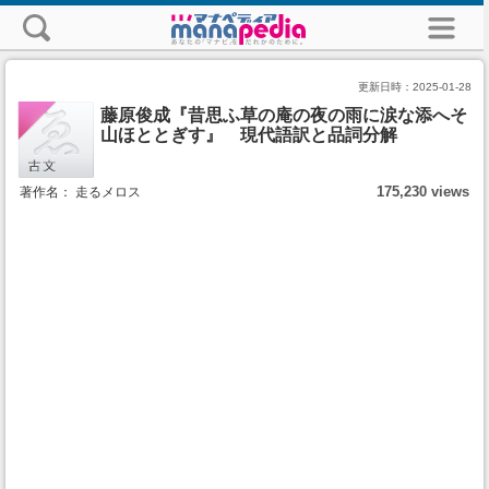
更新日時：
2025-01-28
藤原俊成『昔思ふ草の庵の夜の雨に涙な添へそ
山ほととぎす』 現代語訳と品詞分解
175,230 views
著作名： 走るメロス