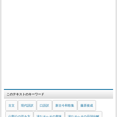
このテキストのキーワード
古文
現代語訳
口語訳
新古今和歌集
藤原俊成
山郭公の読み方
涙なそへその意味
涙なそへその品詞分解