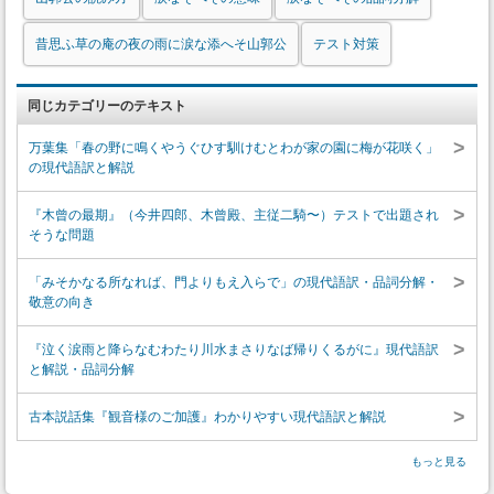
昔思ふ草の庵の夜の雨に涙な添へそ山郭公
テスト対策
同じカテゴリーのテキスト
>
万葉集「春の野に鳴くやうぐひす馴けむとわが家の園に梅が花咲く」
の現代語訳と解説
>
『木曾の最期』（今井四郎、木曾殿、主従二騎〜）テストで出題され
そうな問題
>
「みそかなる所なれば、門よりもえ入らで」の現代語訳・品詞分解・
敬意の向き
>
『泣く涙雨と降らなむわたり川水まさりなば帰りくるがに』現代語訳
と解説・品詞分解
>
古本説話集『観音様のご加護』わかりやすい現代語訳と解説
もっと見る