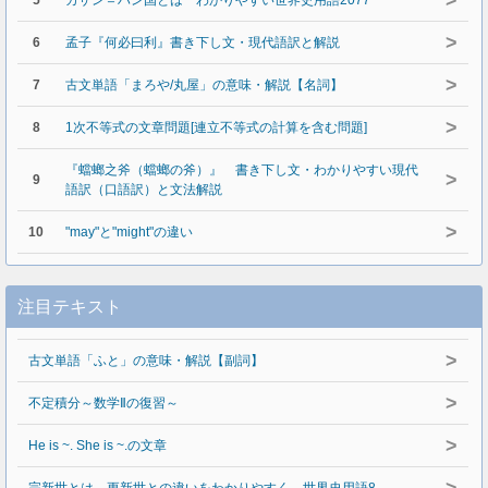
>
5
カザン＝ハン国とは わかりやすい世界史用語2077
>
6
孟子『何必曰利』書き下し文・現代語訳と解説
>
7
古文単語「まろや/丸屋」の意味・解説【名詞】
>
8
1次不等式の文章問題[連立不等式の計算を含む問題]
『蟷螂之斧（蟷螂の斧）』 書き下し文・わかりやすい現代
>
9
語訳（口語訳）と文法解説
>
10
"may"と"might"の違い
注目テキスト
>
古文単語「ふと」の意味・解説【副詞】
>
不定積分～数学Ⅱの復習～
>
He is ~. She is ~.の文章