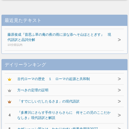
最近見たテキスト
藤原俊成『昔思ふ草の庵の夜の雨に涙な添へそ山ほととぎす』 現
>
代語訳と品詞分解
10分前以内
デイリーランキング
>
古代ローマの歴史 １ ローマの起源と共和制
>
方べきの定理の証明
>
「すでにしいだしたるさま」の現代語訳
『多摩川にさらす手作りさらさらに 何そこの児のここだか
>
4
なしき』現代語訳と解説