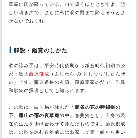
草庵に雨が降っている。山で鳴くほととぎすよ、悲
しい鳴き声で、さらに私に涙の雨まで降らそうとさ
せないでおくれ。
解説・鑑賞のしかた
歌の詠み手は、平安時代後期から鎌倉時代初期の公
家・歌人
藤原俊成
（ふじわら の としなり/しゅんぜ
い）です。藤原道長の玄孫、藤原定家の父で、千載
和歌集の撰者としても知られます。
この歌は、白居易が詠んだ「
蘭省の花の時錦帳の
下、廬山の雨の夜草庵の中
」を典拠とし、自身の現
在の生活を掛け合わせて詠んだものです。藤原俊成
はこの歌を詠む数年前には出家して第一線から退い