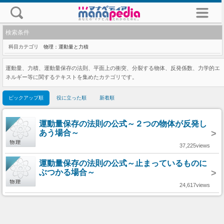
検索条件
科目カテゴリ
物理：運動量と力積
運動量、力積、運動量保存の法則、平面上の衝突、分裂する物体、反発係数、力学的エ
ネルギー等に関するテキストを集めたカテゴリです。
ピックアップ順
役に立った順
新着順
運動量保存の法則の公式～２つの物体が反発し
あう場合～
>
37,225views
運動量保存の法則の公式～止まっているものに
ぶつかる場合～
>
24,617views