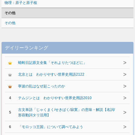
物理：原子と原子核
その他
その他
デイリーランキング
>
蜻蛉日記原文全集「それよりたつほどに」
>
北京とは わかりやすい世界史用語2122
>
寧波の乱はなぜ起こったのか
>
4
テムジンとは わかりやすい世界史用語2010
古文単語「じゃくまく/せきばく/寂寞」の意味・解説【名詞/
>
5
形容動詞タリ活用】
>
6
「モロッコ王国」について調べてみよう