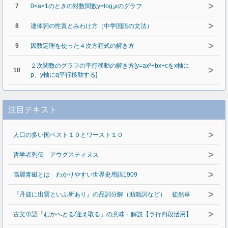
>
7
0<a<1のときの対数関数y=logₐxのグラフ
>
8
連体詞の性質とみわけ方（中学国語の文法）
>
9
因数定理を使った４次方程式の解き方
２次関数のグラフの平行移動の解き方[y=ax²+bx+cをx軸に
>
10
p、y軸にq平行移動する]
注目テキスト
>
人口の多い国ベスト１０とワースト１０
>
哲学者列伝 アウグスティヌス
>
高麗青磁とは わかりやすい世界史用語1909
>
『丹波に出雲といふ所あり』の品詞分解（助動詞など） 徒然草
>
古文単語「むかへとる/迎え取る」の意味・解説【ラ行四段活用】