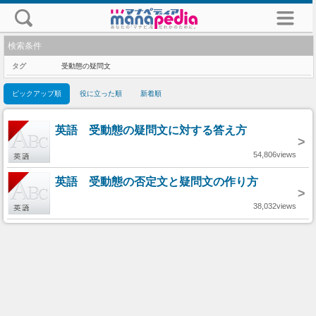
検索条件
タグ
受動態の疑問文
ピックアップ順
役に立った順
新着順
英語 受動態の疑問文に対する答え方
>
54,806views
英語 受動態の否定文と疑問文の作り方
>
38,032views