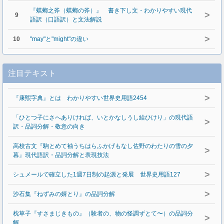
『蟷螂之斧（蟷螂の斧）』 書き下し文・わかりやすい現代
>
9
語訳（口語訳）と文法解説
>
10
"may"と"might"の違い
注目テキスト
>
『康煕字典』とは わかりやすい世界史用語2454
「ひとつ子にさへありければ、いとかなしうし給ひけり」の現代語
>
訳・品詞分解・敬意の向き
高校古文『駒とめて袖うちはらふかげもなし佐野のわたりの雪の夕
>
暮』現代語訳・品詞分解と表現技法
>
シュメールで確立した1週7日制の起源と発展 世界史用語127
>
沙石集『ねずみの婿とり』の品詞分解
枕草子『すさまじきもの』（験者の、物の怪調ずとて〜）の品詞分
>
解