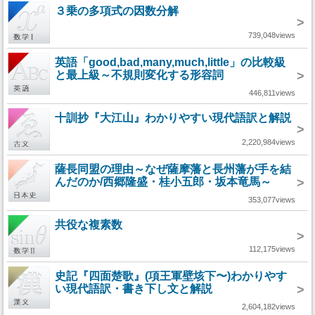
３乗の多項式の因数分解
>
739,048views
英語「good,bad,many,much,little」の比較級
と最上級～不規則変化する形容詞
>
446,811views
十訓抄『大江山』わかりやすい現代語訳と解説
>
2,220,984views
薩長同盟の理由～なぜ薩摩藩と長州藩が手を結
んだのか/西郷隆盛・桂小五郎・坂本竜馬～
>
353,077views
共役な複素数
>
112,175views
史記『四面楚歌』(項王軍壁垓下〜)わかりやす
い現代語訳・書き下し文と解説
>
2,604,182views