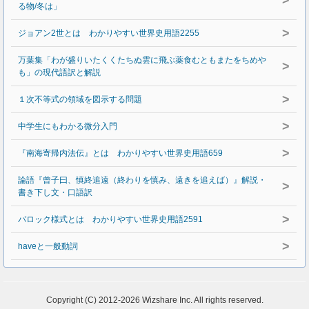
>
る物/冬は」
>
ジョアン2世とは わかりやすい世界史用語2255
万葉集「わが盛りいたくくたちぬ雲に飛ぶ薬食むともまたをちめや
>
も」の現代語訳と解説
>
１次不等式の領域を図示する問題
>
中学生にもわかる微分入門
>
『南海寄帰内法伝』とは わかりやすい世界史用語659
論語『曾子曰、慎終追遠（終わりを慎み、遠きを追えば）』解説・
>
書き下し文・口語訳
>
バロック様式とは わかりやすい世界史用語2591
>
haveと一般動詞
Copyright (C) 2012-2026 Wizshare Inc. All rights reserved.