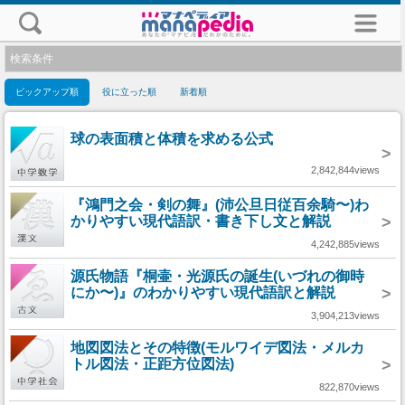
検索条件
ピックアップ順
役に立った順
新着順
球の表面積と体積を求める公式
>
2,842,844views
『鴻門之会・剣の舞』(沛公旦日従百余騎〜)わ
かりやすい現代語訳・書き下し文と解説
>
4,242,885views
源氏物語『桐壷・光源氏の誕生(いづれの御時
にか〜)』のわかりやすい現代語訳と解説
>
3,904,213views
地図図法とその特徴(モルワイデ図法・メルカ
トル図法・正距方位図法)
>
822,870views