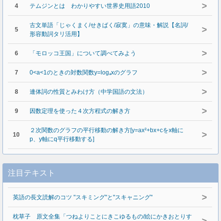
>
4
テムジンとは わかりやすい世界史用語2010
古文単語「じゃくまく/せきばく/寂寞」の意味・解説【名詞/
>
5
形容動詞タリ活用】
>
6
「モロッコ王国」について調べてみよう
>
7
0<a<1のときの対数関数y=logₐxのグラフ
>
8
連体詞の性質とみわけ方（中学国語の文法）
>
9
因数定理を使った４次方程式の解き方
２次関数のグラフの平行移動の解き方[y=ax²+bx+cをx軸に
>
10
p、y軸にq平行移動する]
注目テキスト
>
英語の長文読解のコツ "スキミング"と"スキャニング"
枕草子 原文全集「つねよりことにきこゆるもの/絵にかきおとりす