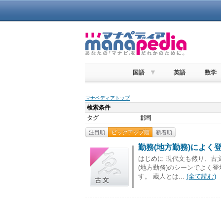
国語
英語
数学
マナペディアトップ
検索条件
タグ
郡司
注目順
ピックアップ順
新着順
勤務(地方勤務)によく
はじめに 現代文も然り、古
(地方勤務)のシーンでよく
す。 蔵人とは...
(全て読む)