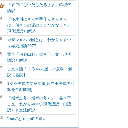
「すでにしいだしたるさま」の現代
語訳
4
『多摩川にさらす手作りさらさら
に 何そこの児のここだかなしき』
現代語訳と解説
5
カザン＝ハン国とは わかりやすい
世界史用語2077
6
孟子『何必曰利』書き下し文・現代
語訳と解説
7
古文単語「まろや/丸屋」の意味・解
説【名詞】
8
1次不等式の文章問題[連立不等式の計
算を含む問題]
9
『蟷螂之斧（蟷螂の斧）』 書き下
し文・わかりやすい現代語訳（口語
訳）と文法解説
10
"may"と"might"の違い