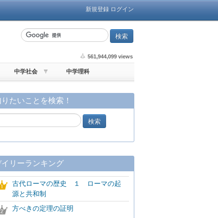
新規登録
ログイン
561,944,099 views
中学社会
中学理科
知りたいことを検索！
デイリーランキング
古代ローマの歴史 １ ローマの起
源と共和制
方べきの定理の証明