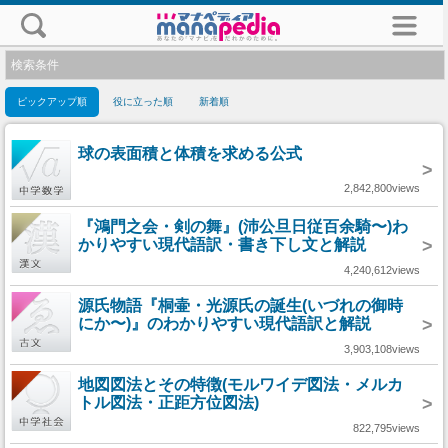
検索条件
ピックアップ順
役に立った順
新着順
球の表面積と体積を求める公式
>
2,842,800views
『鴻門之会・剣の舞』(沛公旦日従百余騎〜)わ
かりやすい現代語訳・書き下し文と解説
>
4,240,612views
源氏物語『桐壷・光源氏の誕生(いづれの御時
にか〜)』のわかりやすい現代語訳と解説
>
3,903,108views
地図図法とその特徴(モルワイデ図法・メルカ
トル図法・正距方位図法)
>
822,795views