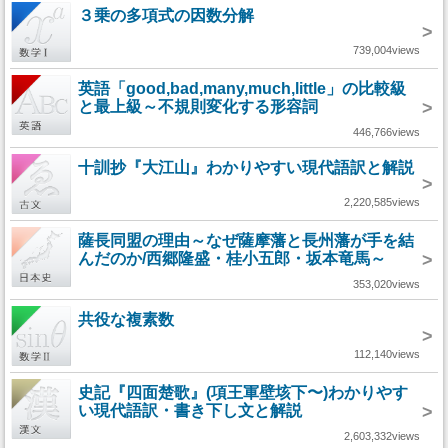
３乗の多項式の因数分解
>
739,004views
英語「good,bad,many,much,little」の比較級
と最上級～不規則変化する形容詞
>
446,766views
十訓抄『大江山』わかりやすい現代語訳と解説
>
2,220,585views
薩長同盟の理由～なぜ薩摩藩と長州藩が手を結
んだのか/西郷隆盛・桂小五郎・坂本竜馬～
>
353,020views
共役な複素数
>
112,140views
史記『四面楚歌』(項王軍壁垓下〜)わかりやす
い現代語訳・書き下し文と解説
>
2,603,332views