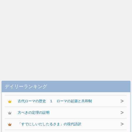
デイリーランキング
>
古代ローマの歴史 １ ローマの起源と共和制
>
方べきの定理の証明
>
「すでにしいだしたるさま」の現代語訳