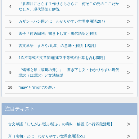
『多摩川にさらす手作りさらさらに 何そこの児のここだか
>
4
なしき』現代語訳と解説
>
5
カザン＝ハン国とは わかりやすい世界史用語2077
>
6
孟子『何必曰利』書き下し文・現代語訳と解説
>
7
古文単語「まろや/丸屋」の意味・解説【名詞】
>
8
1次不等式の文章問題[連立不等式の計算を含む問題]
『蟷螂之斧（蟷螂の斧）』 書き下し文・わかりやすい現代
>
9
語訳（口語訳）と文法解説
>
10
"may"と"might"の違い
注目テキスト
>
古文単語「したがふ/従ふ/随ふ」の意味・解説【ハ行四段活用】
>
斉（南朝）とは わかりやすい世界史用語551