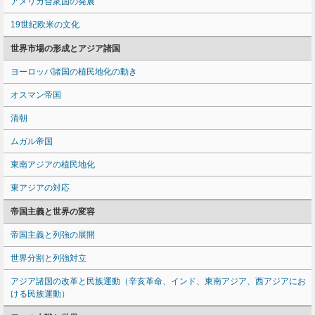
アメリカ合衆国の発展
19世紀欧米の文化
世界市場の形成とアジア諸国
ヨーロッパ諸国の植民地化の動き
オスマン帝国
清朝
ムガル帝国
東南アジアの植民地化
東アジアの対応
帝国主義と世界の変容
帝国主義と列強の展開
世界分割と列強対立
アジア諸国の改革と民族運動（辛亥革命、インド、東南アジア、西アジアにお
ける民族運動）