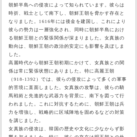
朝鮮半島への侵攻によって知られています。彼らは
時折、戦士として南下し、朝鮮王朝を脅かす存在と
なりました。1616年には後金を建国し、これにより
彼らの勢力は一層強化され、同時に朝鮮半島におけ
る朝鮮王朝との緊張関係が深まりました。女真族の
動向は、朝鮮王朝の政治的安定にも影響を及ぼしま
した。
高麗時代から朝鮮王朝初期にかけて、女真族との関
係は常に緊張状態にありました。特に高麗王朝
（918-1392）では、彼らの侵攻によって多くの軍事
的苦境に直面しました。女真族の攻撃は、彼らの騎
馬戦術と先進的な武器力を背景に、南下を図って行
われました。これに対抗するために、朝鮮王朝は兵
力を増強し、戦略的に区域陣地を固めるなどの対策
を講じました。
女真族の侵攻は、韓国の歴史や文化に少なからず影