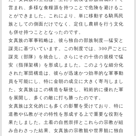
営まれ、多様な食糧源を持つことで危険を避けるこ
とができました。これにより、単に移動する騎馬民
族としての側面だけでなく、定住し農耕を行う文化
も併せ持つこととなったのです。
女真族の軍事戦略は、彼ら独自の部族制度—猛安と
謀克に基づいています。この制度では、300戸ごとに
謀克（部隊）を統合し、さらにその十倍の規模で猛
安（指揮架構）を形成しました。このような細分化
された軍団構造は、彼らが迅速かつ効率的な軍事動
員を可能にし、特に金朝の成立に大きく寄与しまし
た。女真族はこの構造を駆使し、戦術的に優れた軍
を展開し、多くの敵に打ち勝ったのです。
女真族は文化的にも多くの影響を受けており、特に
道教や仏教がその特性を形成する上で重要な役割を
果たしました。土着の自然崇拝とこれらの宗教が組
み合わさった結果、女真族の宗教観や世界観に独自