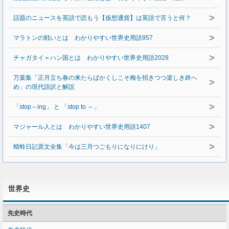
>
話題のニュースを英語で読もう【仮想通貨】は英語で言うと何？
>
マラトンの戦いとは わかりやすい世界史用語957
>
チャガタイ＝ハン国とは わかりやすい世界史用語2028
万葉集「正月立ち春の来たらばかくしこそ梅を招きつつ楽しき終へ
>
め」の現代語訳と解説
>
「stop～ing」 と 「stop to ～」
>
マジャール人とは わかりやすい世界史用語1407
>
蜻蛉日記原文全集「今は三月つごもりになりにけり」
世界史
先史時代