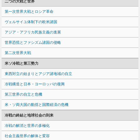
二つの大戦と世界
第一次世界大戦とロシア革命
ヴェルサイユ体制下の欧米諸国
アジア・アフリカ民族主義の進展
世界恐慌とファシズム諸国の侵略
第二次世界大戦
米ソ冷戦と第三勢力
東西対立の始まりとアジア諸地域の自立
冷戦構造と日本・ヨーロッパの復興
第三世界の自立と危機
米・ソ両大国の動揺と国際経済の危機
冷戦の終結と地球社会の到来
冷戦の解消と世界の多極化
社会主義世界の解体と変容