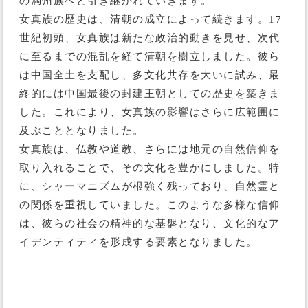
の満州族へと引き継がれていきます。
女真族の歴史は、清朝の成立によって続きます。17
世紀初頭、女真族は新たな政治的動きを見せ、次代
に至るまでの混乱を経て清朝を樹立しました。彼ら
は中国全土を支配し、多文化共存を大いに試み、最
終的には中国最後の封建王朝としての歴史を築きま
した。これにより、女真族の影響はさらに広範囲に
及ぶこととなりました。
女真族は、仏教や道教、さらには地元の自然信仰を
取り入れることで、その文化を豊かにしました。特
に、シャーマニズムが根強く残っており、自然霊と
の関係を重視していました。このような多様な信仰
は、彼らの社会の精神的な基盤となり、文化的なア
イデンティティを形成する要素となりました。