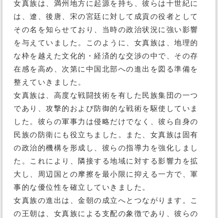
女真族は、満州地方に起源を持ち、彼らは十世紀に
は、遼、後唐、宋の宮廷に対して成貢の役者として
その名を知らせており、当時の政治状況に強い影響
を与えていました。このように、女真族は、地理的
な枠を越えた文化的・経済的な交渉の中で、その存
在感を高め、次第に中国北部への進出を図る準備を
整えていきました。
女真族は、高度な戦闘技術を有した民族集団の一つ
であり、攻撃的および防御的な戦術を駆使していま
した。彼らの軍事力は侵略だけでなく、彼ら自身の
民族の防衛にも役立ちました。また、女真族は固有
の政治的機構を形成し、彼らの指導力を強化しまし
た。これにより、隣接する地域に対する影響力を拡
大し、周辺国との摩擦を最小限に抑える一方で、軍
事的な優位性を確立していきました。
女真族の進出は、金朝の成立へとつながります。こ
の王朝は、女真族による支配の象徴であり、彼らの