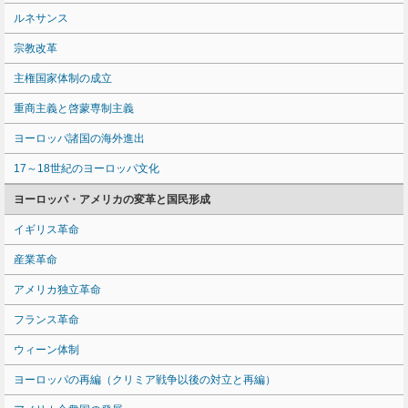
ルネサンス
宗教改革
主権国家体制の成立
重商主義と啓蒙専制主義
ヨーロッパ諸国の海外進出
17～18世紀のヨーロッパ文化
ヨーロッパ・アメリカの変革と国民形成
イギリス革命
産業革命
アメリカ独立革命
フランス革命
ウィーン体制
ヨーロッパの再編（クリミア戦争以後の対立と再編）