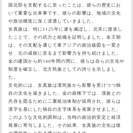
国北部を支配するに至ったことは、彼らの歴史にお
いて重要な出来事です。彼らの影響は、地域の文化
や政治構造に深く浸透していきました。
女真族は、特に1125年に遼を滅ぼし、北宋に侵攻し
たことで、その武力と組織を証明しました。金王朝
は、その支配を通じて東アジアの政治版図を一変さ
せ、元の成敗に至るまで影響力を持ち続けました。
金の建国から約140年間の間に、彼らは自らの文化や
制度を確立し、北方民族としての誇りを示しまし
た。
文化的には、女真族は漢民族から影響を受けつつ独
自の文化を築きました。金の政権下では、漢族との
共存を図るために二重統治体制が採用され、彼らは
漢字を基にした独自の文字体系を発展させました。
このような文化的調和は、当時の政治的安定と経済
発展に寄与しました。その結果、女真族の文化は後