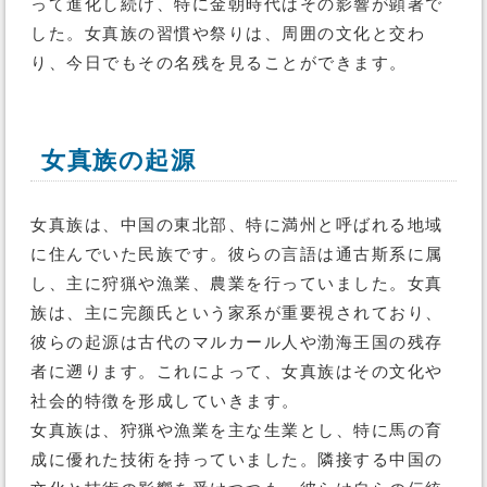
って進化し続け、特に金朝時代はその影響が顕著で
した。女真族の習慣や祭りは、周囲の文化と交わ
り、今日でもその名残を見ることができます。
女真族の起源
女真族は、中国の東北部、特に満州と呼ばれる地域
に住んでいた民族です。彼らの言語は通古斯系に属
し、主に狩猟や漁業、農業を行っていました。女真
族は、主に完颜氏という家系が重要視されており、
彼らの起源は古代のマルカール人や渤海王国の残存
者に遡ります。これによって、女真族はその文化や
社会的特徴を形成していきます。
女真族は、狩猟や漁業を主な生業とし、特に馬の育
成に優れた技術を持っていました。隣接する中国の