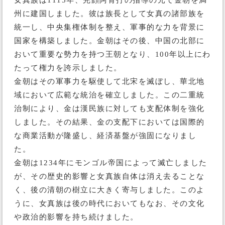
女真族は1115年、完顔阿骨打の指導の元で金朝を満
州に建国しました。彼は族長として女真の諸部族を
統一し、中央集権体制を整え、軍事的な力を背景に
国家を構築しました。金朝はその後、中国の北部に
おいて重要な勢力を持つ王朝となり、100年以上にわ
たって権力を誇示しました。
金朝はその軍事力を駆使して北宋を滅ぼし、華北地
域において広範な統治を確立しました。この二重統
治制により、金は漢民族に対しても支配体制を強化
しました。その結果、金の支配下においては国際的
な商業活動が隆盛し、経済基盤が強固になりまし
た。
金朝は1234年にモンゴル帝国によって滅亡しました
が、その歴史的影響と女真族自体は消え去ることな
く、後の清朝の樹立に大きく寄与しました。このよ
うに、女真族は後の時代においてもなお、その文化
や政治的影響を持ち続けました。