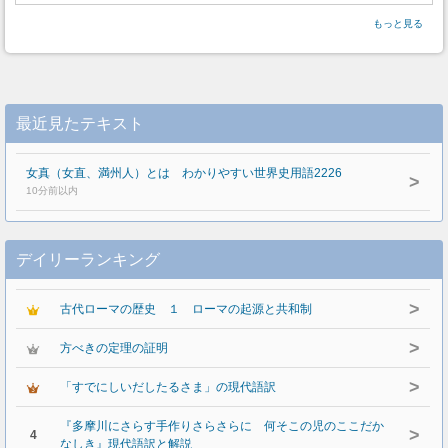
もっと見る
最近見たテキスト
女真（女直、満州人）とは わかりやすい世界史用語2226
>
10分前以内
デイリーランキング
>
古代ローマの歴史 １ ローマの起源と共和制
>
方べきの定理の証明
>
「すでにしいだしたるさま」の現代語訳
『多摩川にさらす手作りさらさらに 何そこの児のここだか
>
4
なしき』現代語訳と解説