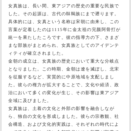
女真族は、長い間、東アジアの歴史の重要な民族で
した。その起源は、古代の靺鞨族にまで遡ります。
具体的には、女真という名称は宋朝に由来し、この
言葉が定着したのは1115年に金太祖の完颜阿骨打が
統一を果たしたころです。彼の指導力の下、さまざ
まな部族がまとめられ、女真族としてのアイデンテ
ィティが確立されました。
金朝の成立は、女真族の歴史において重大な分岐点
となりました。この時期、金朝は遼を滅ぼし、北宋
を征服するなど、実質的に中原地域を支配しまし
た。彼らの権力が拡大することで、文化や経済、政
治において多くの変化が生じ、その影響は東アジア
全域に及びました。
女真族は、土着の文化と外部の影響を融合しなが
ら、独自の文化を形成しました。彼らの宗教観、社
会構造、および文化的実践は、それぞれの時代によ