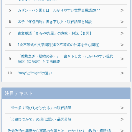
>
5
カザン＝ハン国とは わかりやすい世界史用語2077
>
6
孟子『何必曰利』書き下し文・現代語訳と解説
>
7
古文単語「まろや/丸屋」の意味・解説【名詞】
>
8
1次不等式の文章問題[連立不等式の計算を含む問題]
『蟷螂之斧（蟷螂の斧）』 書き下し文・わかりやすい現代
>
9
語訳（口語訳）と文法解説
>
10
"may"と"might"の違い
注目テキスト
>
「蛍の多く飛びちがひたる」の現代語訳
>
「え追ひつかで」の現代語訳・品詞分解
>
政党政治の興隆から軍部の台頭とは わかりやすい政治・経済46