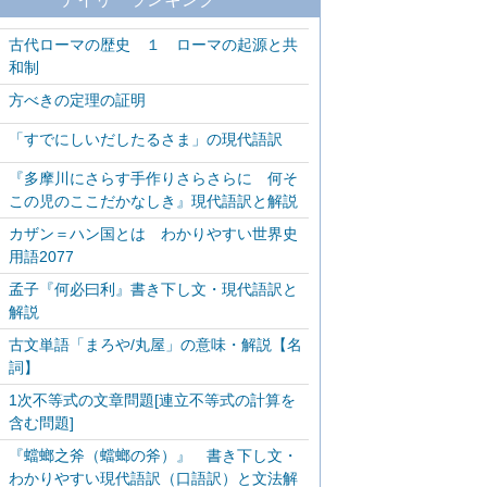
古代ローマの歴史 １ ローマの起源と共
和制
方べきの定理の証明
「すでにしいだしたるさま」の現代語訳
『多摩川にさらす手作りさらさらに 何そ
この児のここだかなしき』現代語訳と解説
カザン＝ハン国とは わかりやすい世界史
用語2077
孟子『何必曰利』書き下し文・現代語訳と
解説
古文単語「まろや/丸屋」の意味・解説【名
詞】
1次不等式の文章問題[連立不等式の計算を
含む問題]
『蟷螂之斧（蟷螂の斧）』 書き下し文・
わかりやすい現代語訳（口語訳）と文法解