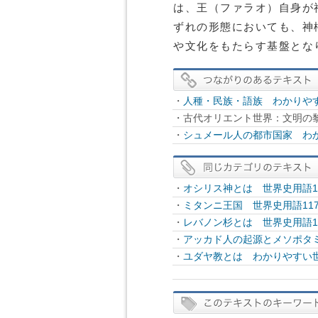
は、王（ファラオ）自身が
ずれの形態においても、神
や文化をもたらす基盤とな
・
人種・民族・語族 わかりや
・古代オリエント世界：文明の
・
シュメール人の都市国家 わ
・
オシリス神とは 世界史用語1
・
ミタンニ王国 世界史用語11
・
レバノン杉とは 世界史用語1
・
アッカド人の起源とメソポタミ
・
ユダヤ教とは わかりやすい世