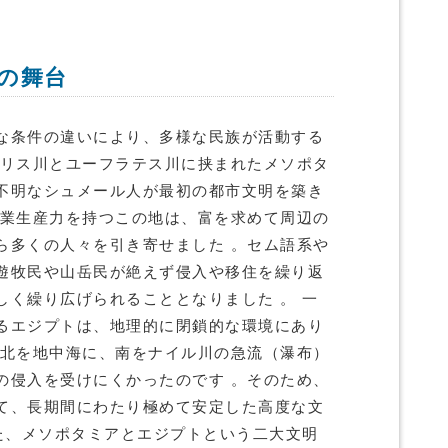
の舞台
な条件の違いにより、多様な民族が活動する
グリス川とユーフラテス川に挟まれたメソポタ
不明なシュメール人が最初の都市文明を築き
農業生産力を持つこの地は、富を求めて周辺の
ら多くの人々を引き寄せました 。セム語系や
遊牧民や山岳民が絶えず侵入や移住を繰り返
しく繰り広げられることとなりました 。 一
るエジプトは、地理的に閉鎖的な環境にあり
、北を地中海に、南をナイル川の急流（瀑布）
の侵入を受けにくかったのです 。そのため、
て、長期間にわたり極めて安定した高度な文
また、メソポタミアとエジプトという二大文明