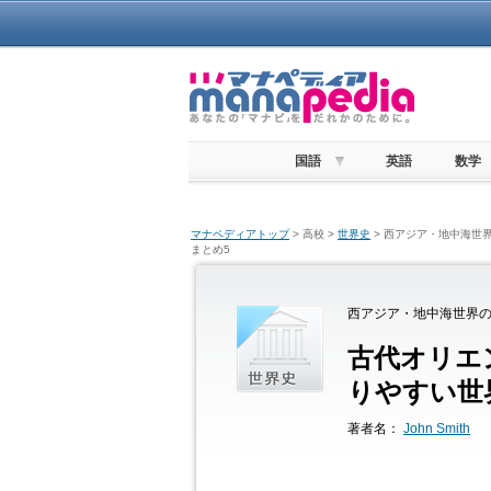
国語
英語
数学
マナペディアトップ
> 高校 >
世界史
> 西アジア・地中海世界
まとめ5
西アジア・地中海世界の
古代オリエ
りやすい世
著者名：
John Smith