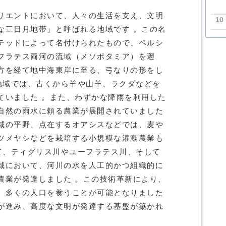
リエントにおいて、人々の生活を支え、文明
10
な三日月地帯」と呼ばれる地域です 。この名
テッドによって名付けられたもので、ペルシ
フラテス両河の流域（メソポタミア）を遡
方を経て地中海東岸に至る、弓なりの形をし
の地域では、古くから羊や山羊、ラクダなどを
ていました 。また、わずかな降雨を利用した
自然の雨水に頼る農業が展開されていました
域の平野、点在するオアシスなどでは、麦や
ツメヤシなどを栽培する小規模な灌漑農業も
がて、ティグリス川やユーフラテス川、そして
域において、河川の水を人工的かつ組織的に
農業が発達しました 。この技術革新により、
、多くの人口を養うことが可能となりました
が進み、高度な文明が発達する基盤が築かれ