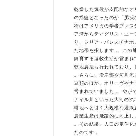
乾燥した気候が支配的なオ
の揺籃となったのが「肥沃
称はアメリカの学者ブレス
ア湾からティグリス・ユー
り、シリア・パレスチナ地
た地帯を指します 。 こ
飼育する遊牧生活が営まれ
乾地農法も行われており、
。さらに、沿岸部や河川流
豆類のほか、オリーヴやナ
営まれていました 。 や
ナイル川といった大河の流
耕地へと引く大規模な灌漑
農業生産は飛躍的に向上し
。その結果、人口の定住化
たのです 。