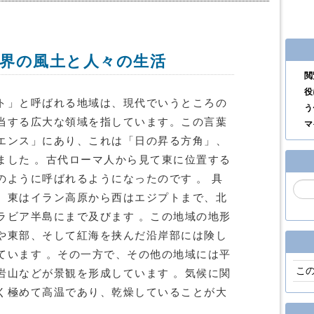
界の風土と人々の生活
閲
役
ト」と呼ばれる地域は、現代でいうところの
う
当する広大な領域を指しています。この言葉
マ
エンス」にあり、これは「日の昇る方角」、
ました 。古代ローマ人から見て東に位置する
のように呼ばれるようになったのです 。 具
、東はイラン高原から西はエジプトまで、北
ラビア半島にまで及びます 。この地域の地形
や東部、そして紅海を挟んだ沿岸部には険し
ています 。その一方で、その他の地域には平
こ
岩山などが景観を形成しています 。気候に関
く極めて高温であり、乾燥していることが大