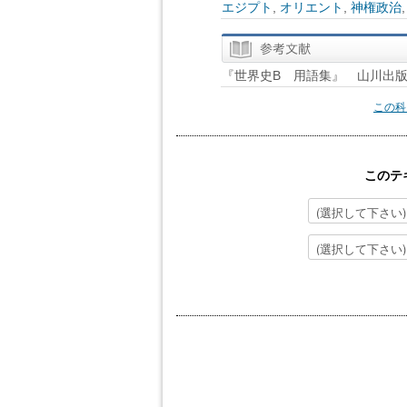
エジプト
,
オリエント
,
神権政治
『世界史B 用語集』 山川出
この科
このテ