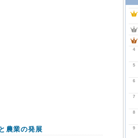
4
5
6
7
8
9
と農業の発展