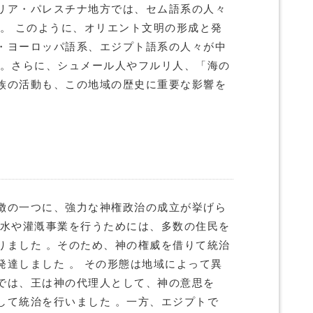
リア・パレスチナ地方では、セム語系の人々
 。 このように、オリエント文明の形成と発
・ヨーロッパ語系、エジプト語系の人々が中
 。さらに、シュメール人やフルリ人、「海の
族の活動も、この地域の歴史に重要な影響を
徴の一つに、強力な神権政治の成立が挙げら
治水や灌漑事業を行うためには、多数の住民を
りました 。そのため、神の権威を借りて統治
発達しました 。 その形態は地域によって異
では、王は神の代理人として、神の意思を
して統治を行いました 。一方、エジプトで