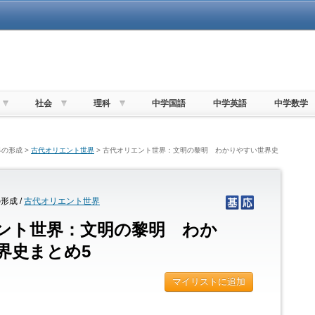
社会
理科
中学国語
中学英語
中学数学
の形成 >
古代オリエント世界
> 古代オリエント世界：文明の黎明 わかりやすい世界史
形成 /
古代オリエント世界
ント世界：文明の黎明 わか
界史まとめ5
マイリストに追加