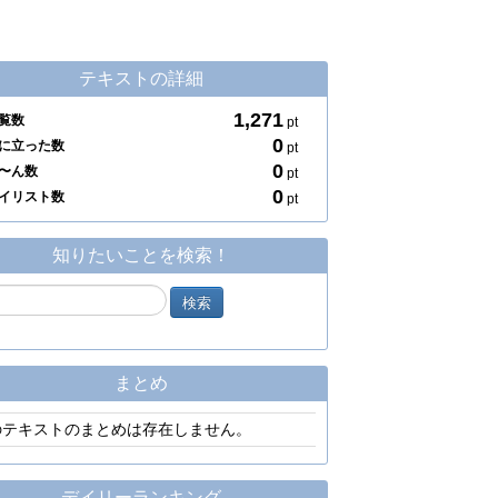
テキストの詳細
1,271
覧数
pt
0
に立った数
pt
0
〜ん数
pt
0
イリスト数
pt
知りたいことを検索！
まとめ
のテキストのまとめは存在しません。
デイリーランキング