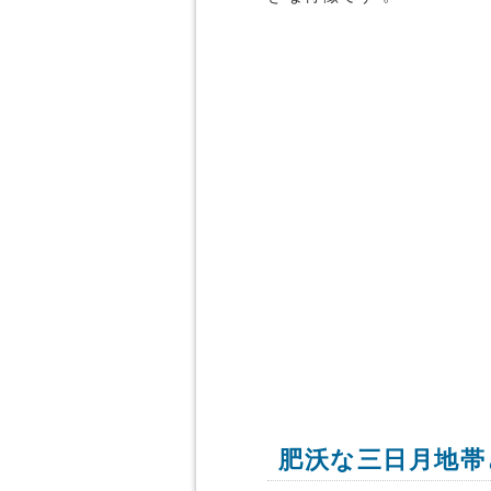
肥沃な三日月地帯