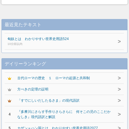
最近見たテキスト
匈奴とは わかりやすい世界史用語524
>
10分前以内
デイリーランキング
>
古代ローマの歴史 １ ローマの起源と共和制
>
方べきの定理の証明
>
「すでにしいだしたるさま」の現代語訳
『多摩川にさらす手作りさらさらに 何そこの児のここだか
>
4
なしき』現代語訳と解説
>
5
カザン＝ハン国とは わかりやすい世界史用語2077