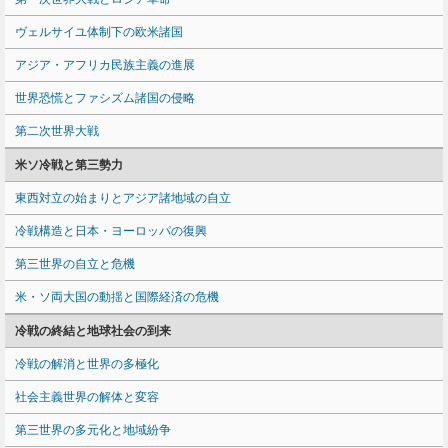
ヴェルサイユ体制下の欧米諸国
アジア・アフリカ民族主義の進展
世界恐慌とファシズム諸国の侵略
第二次世界大戦
米ソ冷戦と第三勢力
東西対立の始まりとアジア諸地域の自立
冷戦構造と日本・ヨーロッパの復興
第三世界の自立と危機
米・ソ両大国の動揺と国際経済の危機
冷戦の終結と地球社会の到来
冷戦の解消と世界の多極化
社会主義世界の解体と変容
第三世界の多元化と地域紛争