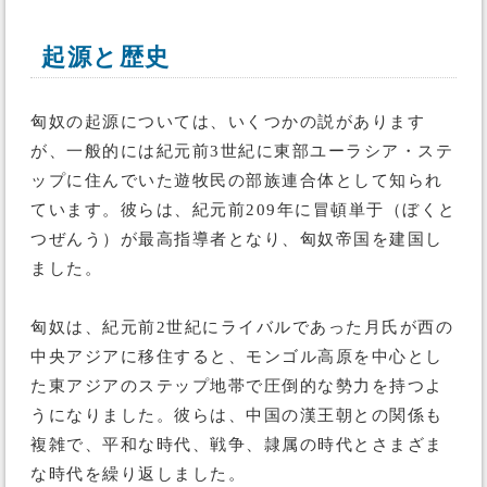
起源と歴史
匈奴の起源については、いくつかの説があります
が、一般的には紀元前3世紀に東部ユーラシア・ステ
ップに住んでいた遊牧民の部族連合体として知られ
ています。彼らは、紀元前209年に冒頓単于（ぼくと
つぜんう）が最高指導者となり、匈奴帝国を建国し
ました。
匈奴は、紀元前2世紀にライバルであった月氏が西の
中央アジアに移住すると、モンゴル高原を中心とし
た東アジアのステップ地帯で圧倒的な勢力を持つよ
うになりました。彼らは、中国の漢王朝との関係も
複雑で、平和な時代、戦争、隷属の時代とさまざま
な時代を繰り返しました。