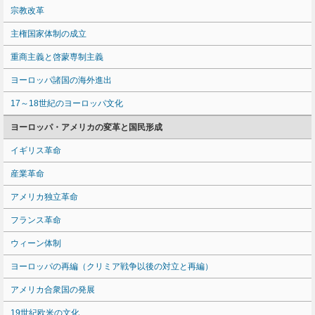
宗教改革
主権国家体制の成立
重商主義と啓蒙専制主義
ヨーロッパ諸国の海外進出
17～18世紀のヨーロッパ文化
ヨーロッパ・アメリカの変革と国民形成
イギリス革命
産業革命
アメリカ独立革命
フランス革命
ウィーン体制
ヨーロッパの再編（クリミア戦争以後の対立と再編）
アメリカ合衆国の発展
19世紀欧米の文化