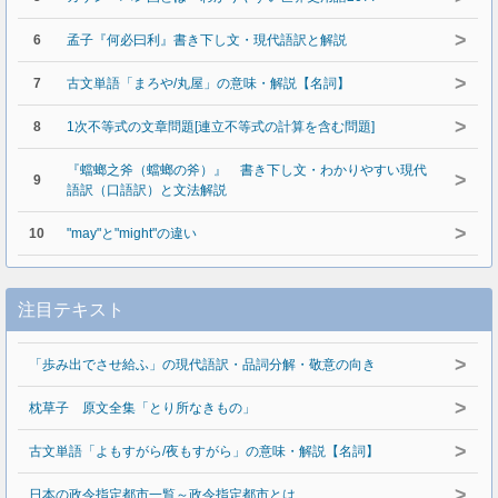
>
6
孟子『何必曰利』書き下し文・現代語訳と解説
>
7
古文単語「まろや/丸屋」の意味・解説【名詞】
>
8
1次不等式の文章問題[連立不等式の計算を含む問題]
『蟷螂之斧（蟷螂の斧）』 書き下し文・わかりやすい現代
>
9
語訳（口語訳）と文法解説
>
10
"may"と"might"の違い
注目テキスト
>
「歩み出でさせ給ふ」の現代語訳・品詞分解・敬意の向き
>
枕草子 原文全集「とり所なきもの」
>
古文単語「よもすがら/夜もすがら」の意味・解説【名詞】
>
日本の政令指定都市一覧～政令指定都市とは