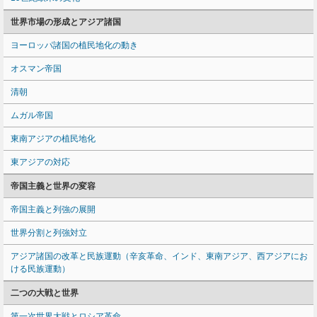
世界市場の形成とアジア諸国
ヨーロッパ諸国の植民地化の動き
オスマン帝国
清朝
ムガル帝国
東南アジアの植民地化
東アジアの対応
帝国主義と世界の変容
帝国主義と列強の展開
世界分割と列強対立
アジア諸国の改革と民族運動（辛亥革命、インド、東南アジア、西アジアにお
ける民族運動）
二つの大戦と世界
第一次世界大戦とロシア革命