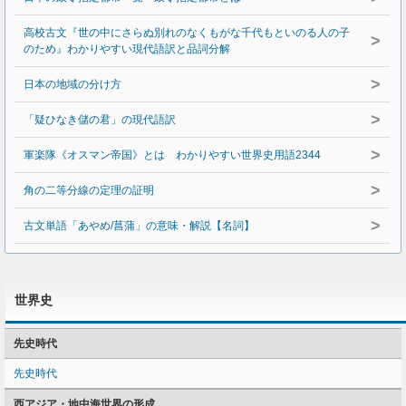
高校古文『世の中にさらぬ別れのなくもがな千代もといのる人の子
>
のため』わかりやすい現代語訳と品詞分解
>
日本の地域の分け方
>
「疑ひなき儲の君」の現代語訳
>
軍楽隊《オスマン帝国》とは わかりやすい世界史用語2344
>
角の二等分線の定理の証明
>
古文単語「あやめ/菖蒲」の意味・解説【名詞】
世界史
先史時代
先史時代
西アジア・地中海世界の形成