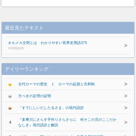
最近見たテキスト
オルメカ文明とは わかりやすい世界史用語375
>
10分前以内
デイリーランキング
>
古代ローマの歴史 １ ローマの起源と共和制
>
方べきの定理の証明
>
「すでにしいだしたるさま」の現代語訳
『多摩川にさらす手作りさらさらに 何そこの児のここだか
>
4
なしき』現代語訳と解説