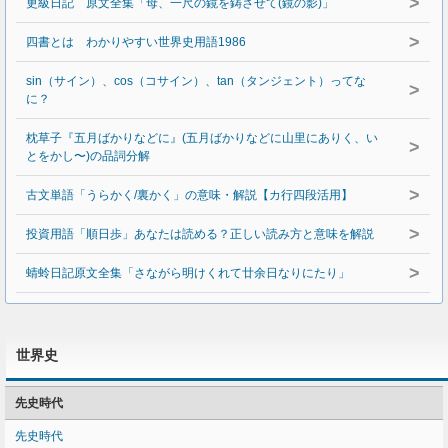
>
更級日記 原文全集「母、一尺の鏡を鋳させて(鏡の影)」
>
四書とは わかりやすい世界史用語1986
sin（サイン）、cos（コサイン）、tan（タンジェント）ってな
>
に？
枕草子『五月ばかりなどに』(五月ばかりなどに山里にありく、い
>
とをかし〜)の品詞分解
>
古文単語「うらかく/裏かく」の意味・解説【カ行四段活用】
>
投資用語「順日歩」あなたは読める？正しい読み方と意味を解説
>
蜻蛉日記原文全集「さながら明けくれて廿余日なりにたり」
世界史
先史時代
先史時代