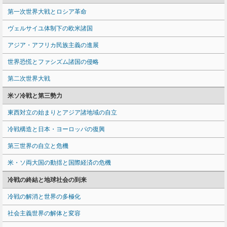
第一次世界大戦とロシア革命
ヴェルサイユ体制下の欧米諸国
アジア・アフリカ民族主義の進展
世界恐慌とファシズム諸国の侵略
第二次世界大戦
米ソ冷戦と第三勢力
東西対立の始まりとアジア諸地域の自立
冷戦構造と日本・ヨーロッパの復興
第三世界の自立と危機
米・ソ両大国の動揺と国際経済の危機
冷戦の終結と地球社会の到来
冷戦の解消と世界の多極化
社会主義世界の解体と変容