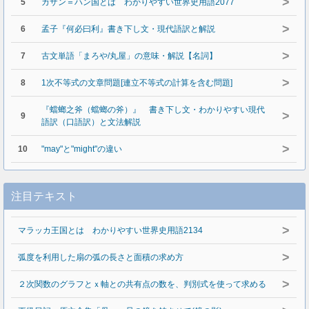
>
5
カザン＝ハン国とは わかりやすい世界史用語2077
>
6
孟子『何必曰利』書き下し文・現代語訳と解説
>
7
古文単語「まろや/丸屋」の意味・解説【名詞】
>
8
1次不等式の文章問題[連立不等式の計算を含む問題]
『蟷螂之斧（蟷螂の斧）』 書き下し文・わかりやすい現代
>
9
語訳（口語訳）と文法解説
>
10
"may"と"might"の違い
注目テキスト
>
マラッカ王国とは わかりやすい世界史用語2134
>
弧度を利用した扇の弧の長さと面積の求め方
>
２次関数のグラフとｘ軸との共有点の数を、判別式を使って求める