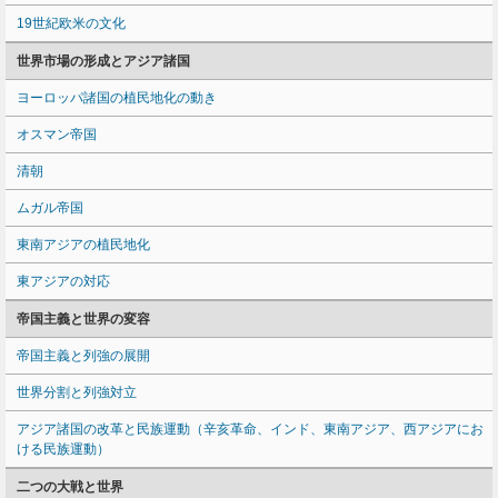
19世紀欧米の文化
世界市場の形成とアジア諸国
ヨーロッパ諸国の植民地化の動き
オスマン帝国
清朝
ムガル帝国
東南アジアの植民地化
東アジアの対応
帝国主義と世界の変容
帝国主義と列強の展開
世界分割と列強対立
アジア諸国の改革と民族運動（辛亥革命、インド、東南アジア、西アジアにお
ける民族運動）
二つの大戦と世界