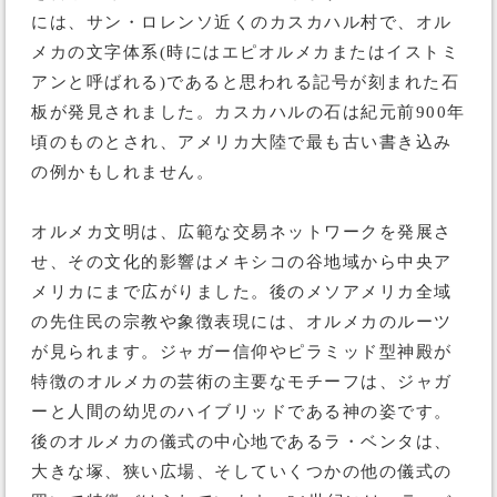
には、サン・ロレンソ近くのカスカハル村で、オル
メカの文字体系(時にはエピオルメカまたはイストミ
アンと呼ばれる)であると思われる記号が刻まれた石
板が発見されました。カスカハルの石は紀元前900年
頃のものとされ、アメリカ大陸で最も古い書き込み
の例かもしれません。
オルメカ文明は、広範な交易ネットワークを発展さ
せ、その文化的影響はメキシコの谷地域から中央ア
メリカにまで広がりました。後のメソアメリカ全域
の先住民の宗教や象徴表現には、オルメカのルーツ
が見られます。ジャガー信仰やピラミッド型神殿が
特徴のオルメカの芸術の主要なモチーフは、ジャガ
ーと人間の幼児のハイブリッドである神の姿です。
後のオルメカの儀式の中心地であるラ・ベンタは、
大きな塚、狭い広場、そしていくつかの他の儀式の