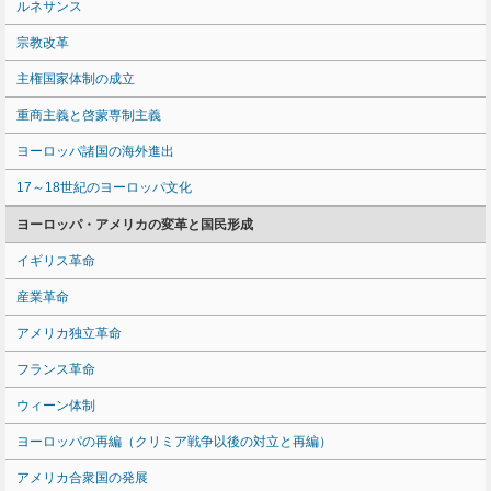
ルネサンス
宗教改革
主権国家体制の成立
重商主義と啓蒙専制主義
ヨーロッパ諸国の海外進出
17～18世紀のヨーロッパ文化
ヨーロッパ・アメリカの変革と国民形成
イギリス革命
産業革命
アメリカ独立革命
フランス革命
ウィーン体制
ヨーロッパの再編（クリミア戦争以後の対立と再編）
アメリカ合衆国の発展