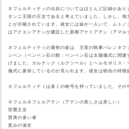
ネフェルティティの出自についてはほとんど記録があり
タンニ王国の王女であると考えていました。しかし、強
とが示唆されています。彼女には妹が一人いて、ムトノジ
はアクエンアテンが建設した新都アケトアテン（アマル
ネフェルティティの最初の姿は、王室の執事パレンネフ
ンベン（ベンベン石の館：ベンベン石は太陽儀式に関連
げました。カルナック（ルクソール）とヘルモポリス・
儀式に参加しているのが見られます。彼女は独自の特徴
ネフェルティティは多くの称号を持っていました。その
ネフェルネフェルアテン（アテンの美しさは美しい）
世襲王女
賛美の多い者
恵みの淑女