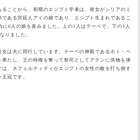
あることから、初期のエジプト学者は、彼女がシリアのミ
弟である宮廷人アイの娘であり、エジプト生まれであるこ
に6人の娘を産みました。上の3人はテーベで、下の3人
になりました。
彼女は夫に同行しています。テーベの神殿であるホト・ベ
を果たし、王の特権を奪って祭司としてアテンに供物を捧
では、ネフェルティティがエジプトの女性の敵を打ち倒す
い王冠です。