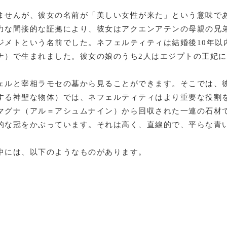
ませんが、彼女の名前が「美しい女性が来た」という意味で
力な間接的な証拠により、彼女はアクエンアテンの母親の兄
メトという名前でした。ネフェルティティは結婚後10年以内
ナ）で生まれました。彼女の娘のうち2人はエジプトの王妃
ェルと宰相ラモセの墓から見ることができます。そこでは、
する神聖な物体）では、ネフェルティティはより重要な役割
マグナ（アル＝アシュムナイン）から回収された一連の石材
的な冠をかぶっています。それは高く、直線的で、平らな青
中には、以下のようなものがあります。