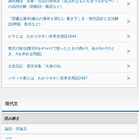
源氏物語「若紫・北山の垣間見（あはれなる人を見つるかな〜）」
>
の品詞分解（助動詞・敬語など）
『望廬山瀑布(廬山の瀑布を望む)』書き下し文・現代語訳と文法解
>
説(押韻、形式など)
>
ピサとは わかりやすい世界史用語1644
整式の除法[整式Aをx²+x+2で割ったときの商x-5、余が4x+7のと
>
き、Aを求める問題]
>
土佐日記 原文全集「大湊の泊」
>
メディチ家とは わかりやすい世界史用語2487
現代文
読み解き
論説・評論文