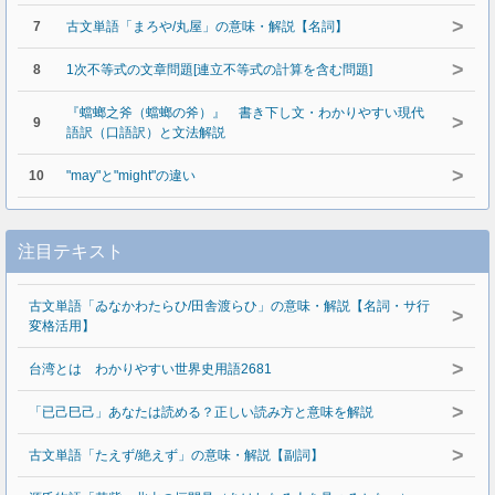
>
7
古文単語「まろや/丸屋」の意味・解説【名詞】
>
8
1次不等式の文章問題[連立不等式の計算を含む問題]
『蟷螂之斧（蟷螂の斧）』 書き下し文・わかりやすい現代
>
9
語訳（口語訳）と文法解説
>
10
"may"と"might"の違い
注目テキスト
古文単語「ゐなかわたらひ/田舎渡らひ」の意味・解説【名詞・サ行
>
変格活用】
>
台湾とは わかりやすい世界史用語2681
>
「已己巳己」あなたは読める？正しい読み方と意味を解説
>
古文単語「たえず/絶えず」の意味・解説【副詞】