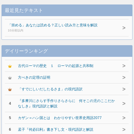
最近見たテキスト
「崇める」あなたは読める？正しい読み方と意味を解説
>
10分前以内
デイリーランキング
>
古代ローマの歴史 １ ローマの起源と共和制
>
方べきの定理の証明
>
「すでにしいだしたるさま」の現代語訳
『多摩川にさらす手作りさらさらに 何そこの児のここだか
>
4
なしき』現代語訳と解説
>
5
カザン＝ハン国とは わかりやすい世界史用語2077
>
6
孟子『何必曰利』書き下し文・現代語訳と解説