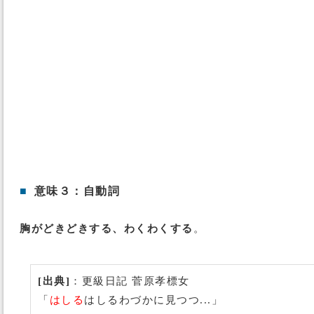
■
意味３：自動詞
胸がどきどきする、わくわくする
。
[出典]
：更級日記 菅原孝標女
「
はしる
はしるわづかに見つつ...」