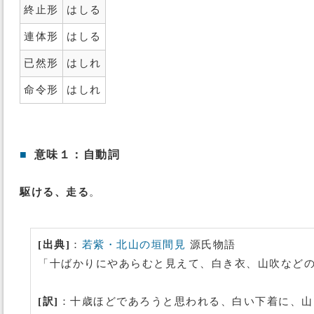
終止形
はしる
連体形
はしる
已然形
はしれ
命令形
はしれ
■
意味１：自動詞
駆ける、走る
。
[出典]
：
若紫・北山の垣間見
源氏物語
「十ばかりにやあらむと見えて、白き衣、山吹など
[訳]
：十歳ほどであろうと思われる、白い下着に、山