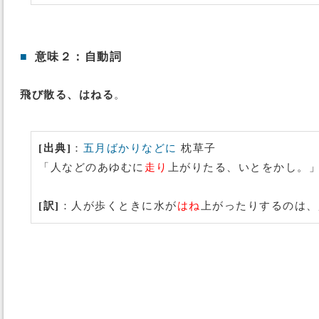
■
意味２：自動詞
飛び散る、はねる
。
[出典]
：
五月ばかりなどに
枕草子
「人などのあゆむに
走り
上がりたる、いとをかし。
[訳]
：人が歩くときに水が
はね
上がったりするのは、