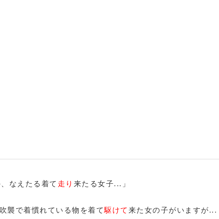
の、なえたる着て
走り
来たる女子...」
吹襲で着慣れている物を着て
駆けて
来た女の子がいますが...