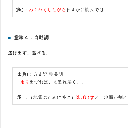
[訳]
：
わくわくしながら
わずかに読んでは...
■
意味４：自動詞
逃げ出す、逃げる
。
[出典]
：方丈記 鴨長明
「
走り
出づれば、地割れ裂く。」
[訳]
：（地震のために外に）
逃げ出す
と、地面が割れ