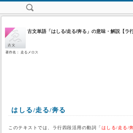
古文単語「はしる/走る/奔る」の意味・解説【ラ
著作名： 走るメロス
はしる/走る/奔る
このテキストでは、ラ行四段活用の動詞「
はしる/走る/