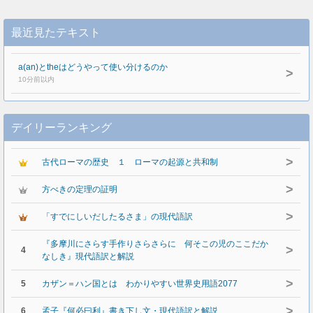
最近見たテキスト
a(an)とtheはどうやって使い分けるのか
>
10分前以内
デイリーランキング
>
古代ローマの歴史 １ ローマの起源と共和制
>
方べきの定理の証明
>
「すでにしいだしたるさま」の現代語訳
『多摩川にさらす手作りさらさらに 何そこの児のここだか
>
4
なしき』現代語訳と解説
>
5
カザン＝ハン国とは わかりやすい世界史用語2077
>
6
孟子『何必曰利』書き下し文・現代語訳と解説