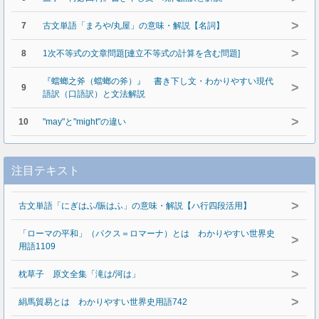
>
7
古文単語「まろや/丸屋」の意味・解説【名詞】
>
8
1次不等式の文章問題[連立不等式の計算を含む問題]
『蟷螂之斧（蟷螂の斧）』 書き下し文・わかりやすい現代
>
9
語訳（口語訳）と文法解説
>
10
"may"と"might"の違い
注目テキスト
>
古文単語「にぎはふ/賑はふ」の意味・解説【ハ行四段活用】
「ローマの平和」（パクス＝ロマーナ）とは わかりやすい世界史
>
用語1109
>
枕草子 原文全集「滝は/河は」
>
絹馬貿易とは わかりやすい世界史用語742