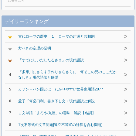
10分前以内
デイリーランキング
>
古代ローマの歴史 １ ローマの起源と共和制
>
方べきの定理の証明
>
「すでにしいだしたるさま」の現代語訳
『多摩川にさらす手作りさらさらに 何そこの児のここだか
>
4
なしき』現代語訳と解説
>
5
カザン＝ハン国とは わかりやすい世界史用語2077
>
6
孟子『何必曰利』書き下し文・現代語訳と解説
>
7
古文単語「まろや/丸屋」の意味・解説【名詞】
>
8
1次不等式の文章問題[連立不等式の計算を含む問題]