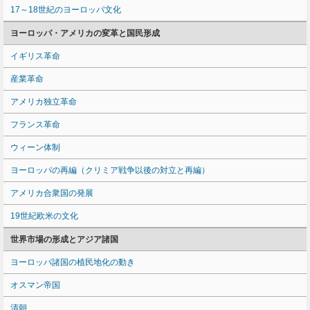
17～18世紀のヨーロッパ文化
ヨーロッパ・アメリカの変革と国民形成
イギリス革命
産業革命
アメリカ独立革命
フランス革命
ウィーン体制
ヨーロッパの再編（クリミア戦争以後の対立と再編）
アメリカ合衆国の発展
19世紀欧米の文化
世界市場の形成とアジア諸国
ヨーロッパ諸国の植民地化の動き
オスマン帝国
清朝