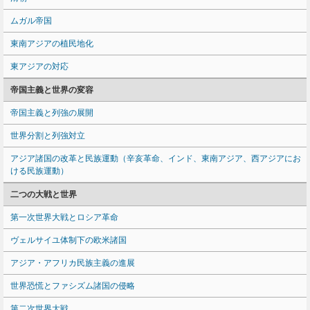
ムガル帝国
東南アジアの植民地化
東アジアの対応
帝国主義と世界の変容
帝国主義と列強の展開
世界分割と列強対立
アジア諸国の改革と民族運動（辛亥革命、インド、東南アジア、西アジアにお
ける民族運動）
二つの大戦と世界
第一次世界大戦とロシア革命
ヴェルサイユ体制下の欧米諸国
アジア・アフリカ民族主義の進展
世界恐慌とファシズム諸国の侵略
第二次世界大戦