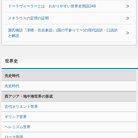
>
ドーラヴィーラーとは わかりやすい世界史用語249
>
メネラウスの定理の証明
源氏物語『澪標・住吉参詣』(国の守参りて〜)の現代語訳・口語訳
>
と解説
世界史
先史時代
先史時代
西アジア・地中海世界の形成
古代オリエント世界
ギリシア世界
ヘレニズム世界
ローマ帝国