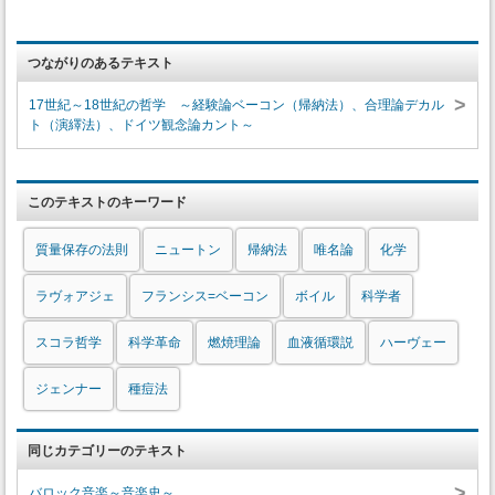
つながりのあるテキスト
>
17世紀～18世紀の哲学 ～経験論ベーコン（帰納法）、合理論デカル
ト（演繹法）、ドイツ観念論カント～
このテキストのキーワード
質量保存の法則
ニュートン
帰納法
唯名論
化学
ラヴォアジェ
フランシス=ベーコン
ボイル
科学者
スコラ哲学
科学革命
燃焼理論
血液循環説
ハーヴェー
ジェンナー
種痘法
同じカテゴリーのテキスト
>
バロック音楽～音楽史～