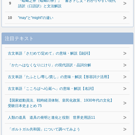
『蟷螂之斧（蟷螂の斧）』 書き下し文・わかりやすい現代
>
9
語訳（口語訳）と文法解説
>
10
"may"と"might"の違い
注目テキスト
>
古文単語「さだめて/定めて」の意味・解説【副詞】
>
「かたへはなくなりにけり」の現代語訳・品詞分解
>
古文単語「たふとし/尊し/貴し」の意味・解説【形容詞ク活用】
>
古文単語「こころばへ/心延へ」の意味・解説【名詞】
【国家総動員法、戦時経済体制、皇民化政策、1930年代の文化】
>
受験日本史まとめ 75
>
人類の道具 道具の発明と進化と役割 世界史用語11
>
「ポルトガル共和国」について調べてみよう