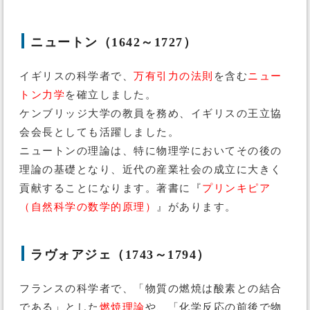
ニュートン（1642～1727）
イギリスの科学者で、
万有引力の法則
を含む
ニュー
トン力学
を確立しました。
ケンブリッジ大学の教員を務め、イギリスの王立協
会会長としても活躍しました。
ニュートンの理論は、特に物理学においてその後の
理論の基礎となり、近代の産業社会の成立に大きく
貢献することになります。著書に『
プリンキピア
（自然科学の数学的原理）
』があります。
ラヴォアジェ（1743～1794）
フランスの科学者で、「物質の燃焼は酸素との結合
である」とした
燃焼理論
や、「化学反応の前後で物