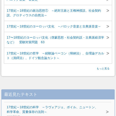
>
17世紀～18世紀の政治思想① ～絶対王政と王権神授説、社会契約
説、グロティウスの自然法～
>
17世紀～18世紀のヨーロッパ文化 ～バロック音楽と古典派音楽～
>
17〜18世紀のヨーロッパ文化（啓蒙思想・社会契約説・古典派経済学
など） 受験対策問題 63
>
17世紀～18世紀の哲学 ～経験論ベーコン（帰納法）、合理論デカル
ト（演繹法）、ドイツ観念論カント～
もっと見る
最近見たテキスト
17世紀～18世紀の科学 ～ラヴォアジェ、ボイル、ニュートン、
>
科学革命、質量保存の法則～