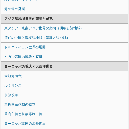
海の道の発展
アジア諸地域世界の繁栄と成熟
東アジア・東南アジア世界の動向（明朝と諸地域）
清代の中国と隣接諸地域（清朝と諸地域）
トルコ・イラン世界の展開
ムガル帝国の興隆と衰退
ヨーロッパの拡大と大西洋世界
大航海時代
ルネサンス
宗教改革
主権国家体制の成立
重商主義と啓蒙専制主義
ヨーロッパ諸国の海外進出